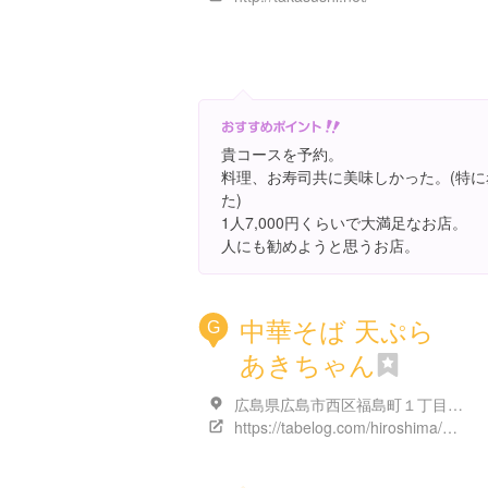
貴コースを予約。
料理、お寿司共に美味しかった。(特
た)
1人7,000円くらいで大満足なお店。
人にも勧めようと思うお店。
中華そば 天ぷら
G
あきちゃん
広島県広島市西区福島町１丁目１５-５
https://tabelog.com/hiroshima/A3401/A340103/34006447/