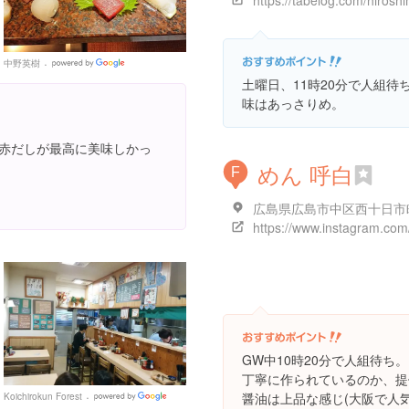
中野英樹
Google
Places
土曜日、11時20分で人組待
味はあっさりめ。
に赤だしが最高に美味しかっ
めん 呼白
F
GW中10時20分で人組待ち。
丁寧に作られているのか、提
醤油は上品な感じ(大阪で人
Koichirokun Forest
Google