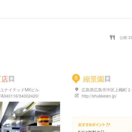
公開: 23
町店
縮景園
B
 ユナイテッドMKビル
広島県広島市中区上幟町２
01/A340116/34002420/
http://shukkeien.jp/