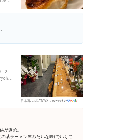
https://tabelog.com/hiroshima/A3401/A340103/34001995/
ち。
広島県広島市中区西十日市町２-１５
https://www.instagram.com/yohak_noodle/
日本酒バルKATOYA
Google
Places
供が遅め。
気の某ラーメン屋みたいな味)でいりこ