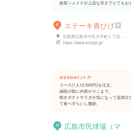
抹茶シェイクが上品な甘さでとてもお
ステーキ青ひげ
K
広島県広島市中区大手町１丁目７-２３ ラフォーレビル 2階
https://www.aohige.jp/
コース(1人12,500円)を注文。
値段の割に内容がそこまで。
焼きポテトサラダが気になって追加注
て食べずらいし微妙。
広島市民球場（マ
M