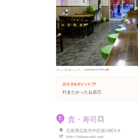
ヨッパのホッシー
Google
Places
行きたかったお店①
貴・寿司
E
広島県広島市中区堀川町3-9
http://takasushi.net/