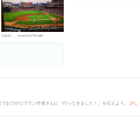
元崎英二
Google
Places
言でおでかけプラン作者さんに「行ってきました！」を伝えよう。
詳し