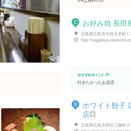
5/4は無料の日
お好み焼 長田
C
http://nagataya-okonomi.c
行きたかったお店②
ホワイト餃子 
D
店