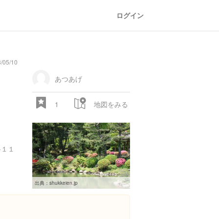
ログイン
/05/10
あつあげ
1
地図をみる
-１１
出典：
shukkeien.jp