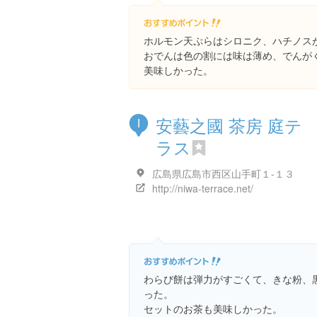
ホルモン天ぷらはシロニク、ハチノス
おでんは色の割には味は薄め、でんが
美味しかった。
安藝之國 茶房 庭テ
I
ラス
広島県広島市西区山手町１-１３
http://niwa-terrace.net/
わらび餅は弾力がすごくて、きな粉、
った。
セットのお茶も美味しかった。