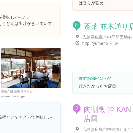
Places
は香りが強め。
が美味しかった。
くうどんは出汁がきいていて
蓬莱 並木通り
H
http://yumeno-ki.jp/
行きたかったお店③
安藝之國 茶房 庭テラス
Google
Places
肉割烹 幹 KAN
J
店
黒蜜ととても合って美味しか