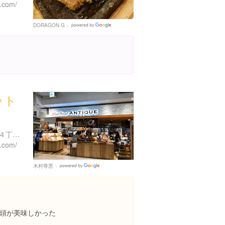
.com/
DORAGON G
Google
Places
ット
広島県広島市佐伯区石内東４丁目１-1番1号
a.com/
木村尊憲
Google
Places
頭が美味しかった