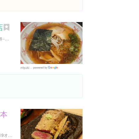
店
広島県広島市中区新天地4-６-１ 赤松ビル 1F
miyuki
Google
Places
 本
広島県広島市中区堀川町1-19オカモトビル 4F