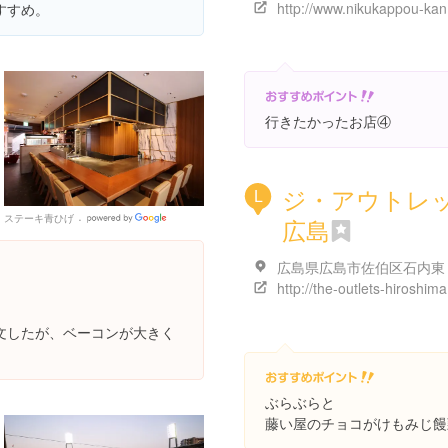
http://www.nikukappou-kan
すすめ。
行きたかったお店④
ジ・アウトレ
L
ステーキ青ひげ
Google
広島
Places
http://the-outlets-hiroshim
文したが、ベーコンが大きく
ぶらぶらと
藤い屋のチョコがけもみじ饅