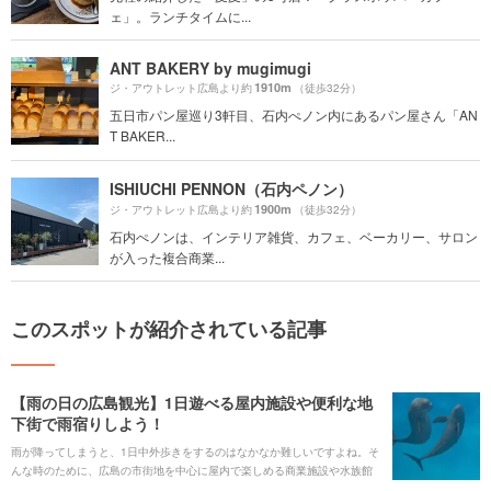
ェ」。ランチタイムに...
ANT BAKERY by mugimugi
1910m
ジ・アウトレット広島より約
（徒歩32分）
五日市パン屋巡り3軒目、石内ぺノン内にあるパン屋さん「AN
T BAKER...
ISHIUCHI PENNON（石内ペノン）
1900m
ジ・アウトレット広島より約
（徒歩32分）
石内ぺノンは、インテリア雑貨、カフェ、ベーカリー、サロン
が入った複合商業...
このスポットが紹介されている記事
【雨の日の広島観光】1日遊べる屋内施設や便利な地
下街で雨宿りしよう！
雨が降ってしまうと、1日中外歩きをするのはなかなか難しいですよね。そ
んな時のために、広島の市街地を中心に屋内で楽しめる商業施設や水族館
などをピックアップしてみました。