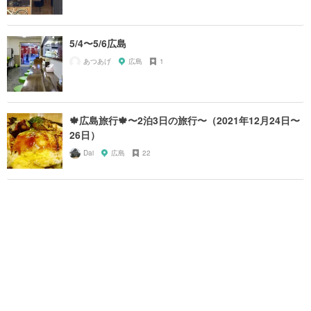
5/4〜5/6広島
あつあげ
広島
1
🍁広島旅行🍁〜2泊3日の旅行〜（2021年12月24日〜
26日）
Dai
広島
22