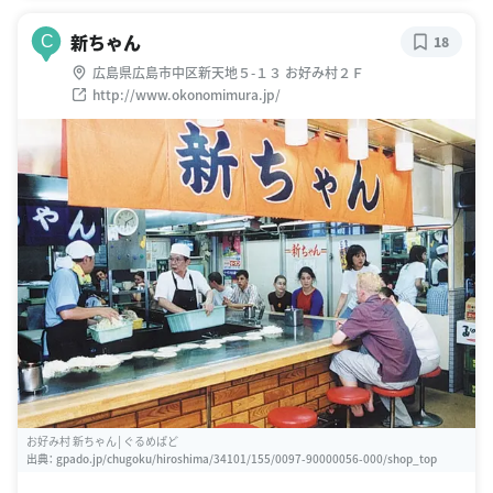
新ちゃん
C
18
広島県広島市中区新天地５-１３ お好み村２Ｆ
http://www.okonomimura.jp/
お好み村 新ちゃん│ぐるめぱど
出典：
gpado.jp/chugoku/hiroshima/34101/155/0097-90000056-000/shop_top