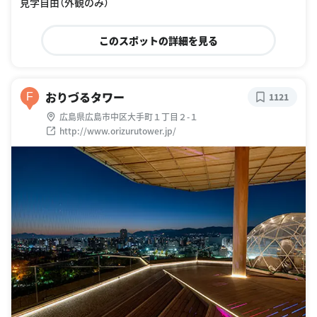
見学自由（外観のみ）
このスポットの詳細を見る
おりづるタワー
F
1121
広島県広島市中区大手町１丁目２-１
http://www.orizurutower.jp/