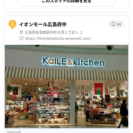
このスポットの詳細を見る
イオンモール広島府中
G
62
広島県安芸郡府中町大須２丁目１-１
https://hiroshimafuchu-aeonmall.com/
hippi mzd