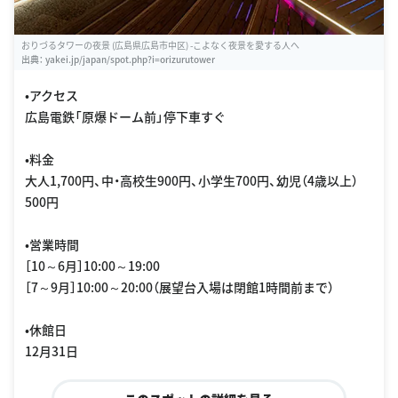
おりづるタワーの夜景 (広島県広島市中区) -こよなく夜景を愛する人へ
出典：
yakei.jp/japan/spot.php?i=orizurutower
•アクセス
広島電鉄「原爆ドーム前」停下車すぐ
•料金
大人1,700円、中・高校生900円、小学生700円、幼児（4歳以上）
500円
•営業時間
［10～6月］10:00～19:00
［7～9月］10:00～20:00（展望台入場は閉館1時間前まで）
•休館日
12月31日