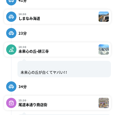
41分
14:00
しまなみ海道
23分
14:30
未来心の丘•耕三寺
34分
15:30
尾道本通り商店街