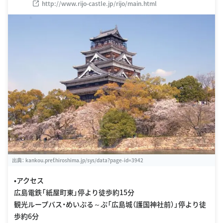
http://www.rijo-castle.jp/rijo/main.html
出典：
kankou.pref.hiroshima.jp/sys/data?page-id=3942
•アクセス
広島電鉄「紙屋町東」停より徒歩約15分
観光ループバス・めいぷる～ぷ「広島城（護国神社前）」停より徒
歩約6分