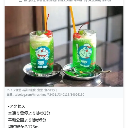
ヘイワ食堂 - 袋町/定食・食堂 [食べログ]
出典：
tabelog.com/hiroshima/A3401/A340116/34026130
•アクセス
本通り電停より徒歩1分
平和公園より徒歩5分
袋町駅から123m