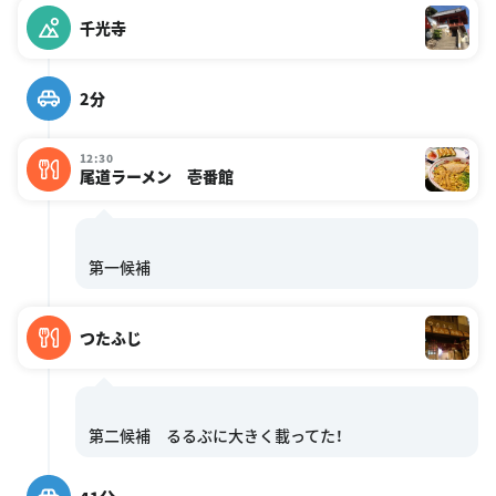
千光寺
2分
12:30
尾道ラーメン 壱番館
つたふじ