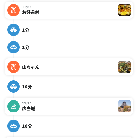
11:00
お好み村
1分
1分
山ちゃん
10分
12:30
広島城
10分