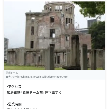
peace/163434.html
原爆ドーム
出典：
city.hiroshima.lg.jp/toshiseibi/dome/index.html
•アクセス
広島電鉄「原爆ドーム前」停下車すぐ
•営業時間