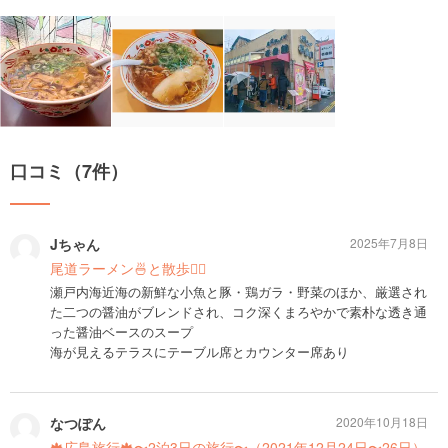
口コミ（7件）
Jちゃん
2025年7月8日
尾道ラーメン🍜と散歩🚶‍♀️
瀬戸内海近海の新鮮な小魚と豚・鶏ガラ・野菜のほか、厳選され
た二つの醤油がブレンドされ、コク深くまろやかで素朴な透き通
った醤油ベースのスープ
海が見えるテラスにテーブル席とカウンター席あり
なつぽん
2020年10月18日
🍁広島旅行🍁〜2泊3日の旅行〜（2021年12月24日〜26日）