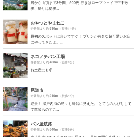
麓から山頂まで3分間、500円 行きはロープウェイで空中散
歩、帰りは徒歩...
おやつとやまねこ
810m
壱番館より約
（徒歩14分）
最初のスポットは歩いてすぐ！ プリンが有名な超可愛いお店
にやってきたよ。...
ネコノテパン工場
460m
壱番館より約
（徒歩8分）
お土産にも🥐
尾道市
210m
壱番館より約
（徒歩4分）
絶景！ 瀬戸内海の島々も綺麗に見えた。 とてものんびりして
て散策ものすご...
パン屋航路
540m
壱番館より約
（徒歩9分）
商店街内にある小さなパン屋さん。 早朝の開店直後だったの