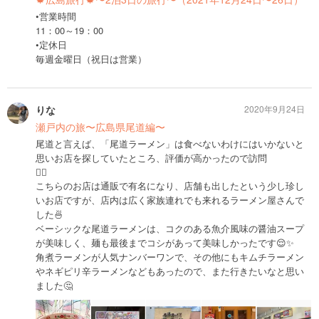
•営業時間
11：00～19：00
•定休日
毎週金曜日（祝日は営業）
りな
2020年9月24日
瀬戸内の旅〜広島県尾道編〜
尾道と言えば、「尾道ラーメン」は食べないわけにはいかないと
思いお店を探していたところ、評価が高かったので訪問
✋🏻
こちらのお店は通販で有名になり、店舗も出したという少し珍し
いお店ですが、店内は広く家族連れでも来れるラーメン屋さんで
した🍜
ベーシックな尾道ラーメンは、コクのある魚介風味の醤油スープ
が美味しく、麺も最後までコシがあって美味しかったです😌✨
角煮ラーメンが人気ナンバーワンで、その他にもキムチラーメン
やネギピリ辛ラーメンなどもあったので、また行きたいなと思い
ました🤔