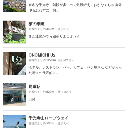
有名な千光寺 階段が多いので足腰鍛えておかなくちゃ 御朱
印も忘れずに 切...
猫の細道
340m
壱番館より約
（徒歩6分）
また運動がてら頑張りましょう♬
ONOMICHI U2
1220m
壱番館より約
（徒歩21分）
ホテル、レストラン、バー、カフェ、パン屋さん などが入っ
た尾道の代表的ス...
尾道駅
920m
壱番館より約
（徒歩16分）
出発
千光寺山ロープウェイ
530m
壱番館より約
（徒歩9分）