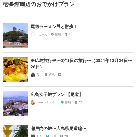
壱番館周辺のおでかけプラン
尾道ラーメン🍜と散歩🚶‍♀️
Jちゃん
広島
1
🍁広島旅行🍁〜2泊3日の旅行〜（2021年12月24日〜
26日）
Dai
広島
22
広島女子旅プラン 【尾道】
caramel purine
広島
73
瀬戸内の旅〜広島県尾道編〜
りな
広島
28