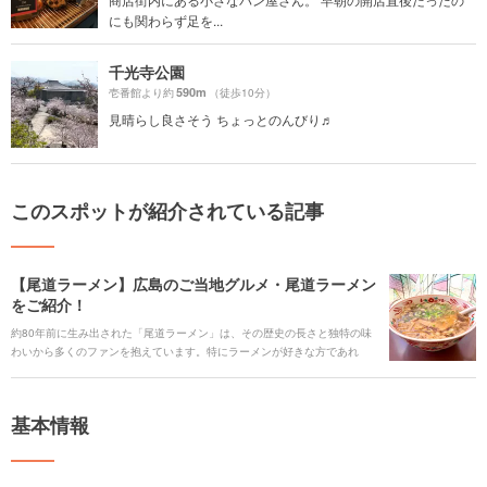
にも関わらず足を...
千光寺公園
590m
壱番館より約
（徒歩10分）
見晴らし良さそう ちょっとのんびり♬
このスポットが紹介されている記事
【尾道ラーメン】広島のご当地グルメ・尾道ラーメン
をご紹介！
約80年前に生み出された「尾道ラーメン」は、その歴史の長さと独特の味
わいから多くのファンを抱えています。特にラーメンが好きな方であれ
ば、広島旅行の際は絶対に食べておきたいグルメの1つでしょう。広島県民
はもちろん、日本全国から尾道ラーメンを食べるためだけに広島へ訪れる
人もいるほど。こちらでは、そんな尾道ラーメンの歴史や特徴を解説する
基本情報
とともに、広島でぜひ訪れてほしいおすすめのラーメン屋を紹介します。