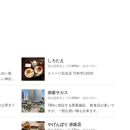
しろたえ
860m
国会議事堂より約
（徒歩15分）
た白い鳥
スイーツ百名店 TOKYO 2020
神社...
赤坂サカス
930m
国会議事堂より約
（徒歩16分）
れな焼きド
TBSに併設する商業施設。 飲食店が多いで
すが、一部お買い物も出来ます。
やげんぼり 赤坂店
770m
国会議事堂より約
（徒歩13分）