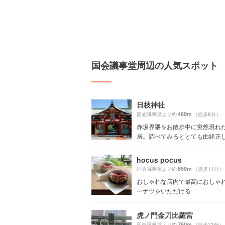
国会議事堂周辺の人気スポット
日枝神社
460m
国会議事堂より約
（徒歩8分）
赤坂界隈をお散歩中に突然現れ
居。調べてみるととても由緒正しい
hocus pocus
650m
国会議事堂より約
（徒歩11分）
おしゃれな店内で最高におしゃ
ーナツをいただける
虎ノ門金刀比羅宮
760m
国会議事堂より約
（徒歩13分）