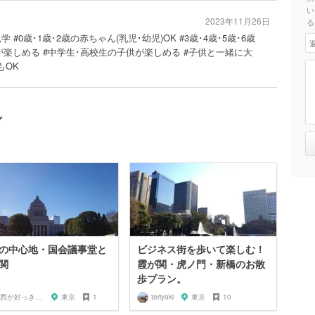
い
2023年11月26日
る
 #0歳･1歳･2歳の赤ちゃん(乳児･幼児)OK #3歳･4歳･5歳･6歳
供が楽しめる #中学生･高校生の子供が楽しめる #子供と一緒に大
もOK
ン
の中心地・国会議事堂と
ビジネス街を歩いて楽しむ！
関
霞が関・虎ノ門・新橋のお散
歩プラン。
関西が好っきゃねん
東京
1
teriyaki
東京
10