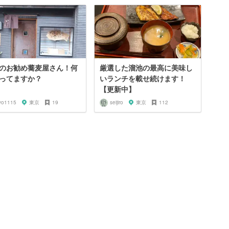
のお勧め蕎麦屋さん！何
厳選した溜池の最高に美味し
ってますか？
いランチを載せ続けます！
【更新中】
iyo1115
東京
19
seijiro
東京
112