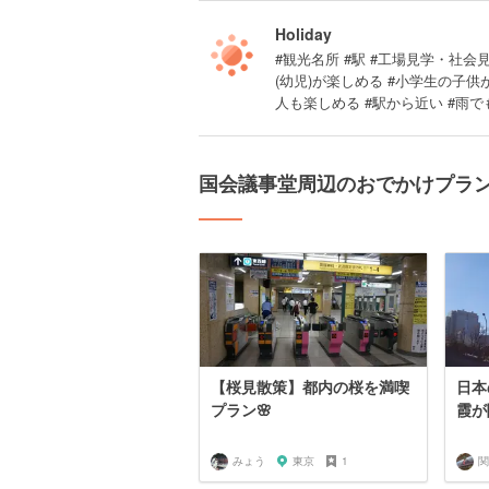
Holiday
#観光名所 #駅 #工場見学・社会見学
(幼児)が楽しめる #小学生の子
人も楽しめる #駅から近い #雨で
国会議事堂周辺のおでかけプラ
【桜見散策】都内の桜を満喫
日本
プラン🌸
霞が
みょう
東京
1