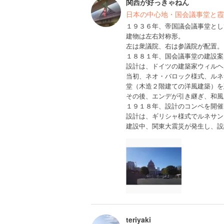
関西が好っきゃねん
日本の中心地・国会議事堂と霞
１９３６年、帝国議会議事堂とし
建物は左右対称形。
左は衆議院、右は参議院が配置。
１８８１年、国会議事堂の建設案
設計は、ドイツの建築家ウィルヘ
当初、ネオ・バロック様式、ルネ
堂（木造２階建ての洋風建築）を
その後、エンデが引き継ぎ、和風
１９１８年、設計のコンペを開催
設計は、ギリシャ様式でルネサン
建設中、関東大震災が発生し、設
teriyaki