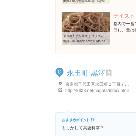
出典：
bluewesco.co.jp/hp/jiyu-san/access.html
テイスト
都内で一番⁉
但し、量は
東長崎】手打蕎麦 じゆうさん そばを打つ自分を打つ・野趣に富んだ手 ...
出典：
musashino-west.info/navi/higashinagasaki-jiyusan
永田町 黒澤
D
東京都千代田区永田町２丁目７-９
http://9638.net/nagata/index.html
もしかして高級料亭？