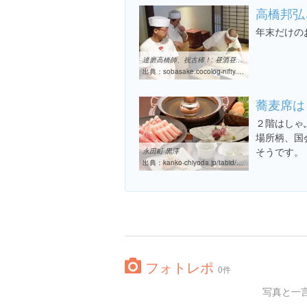
高橋邦弘
年末だけの
達磨高橋師、祝古稀！: 昼酒昼そば昼寝でのんびり
出典：
sobasake.cocolog-nifty.com/blog/2014/12/post-90e5.html
蕎麦席は
２階はしゃ
場所柄、国
そうです。
永田町 黒澤
出典：
kanko-chiyoda.jp/tabid/472/Default.aspx
フォトレポ
0件
写真と一