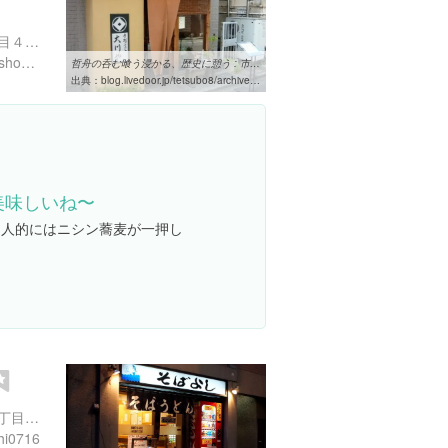
東京都千代田区九段南３丁目４-２ ハイツ九段坂 1 階
http://www.fujixgroup.co.jp/shop_design/okawaya.html
哲舟の呑む喰う浸かる、歴史に憩う : 市ヶ谷の手打ちそば「大川や」で ...
出典：
blog.livedoor.jp/tetsubo8/archives/65508652.html
美味しいね〜
個人的にはニシン蕎麦が一押し
東京都中央区日本橋本町１丁目１-７ 本町山崎ビル １F
shi0716