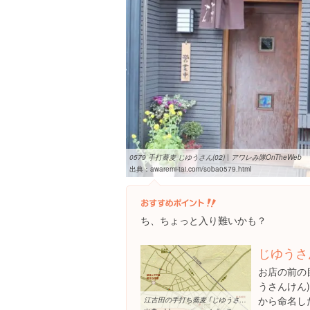
0579 手打蕎麦 じゆうさん(02) | アワレみ隊OnTheWeb
出典：
awaremi-tai.com/soba0579.html
ち、ちょっと入り難いかも？
じゆうさ
お店の前の
うさんけん
から命名し
江古田の手打ち蕎麦 ｢じゆうさん｣