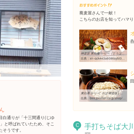
蕎麦屋さんで一献！
こちらのお店を知ってハマり
神楽坂 東白庵 かりべ（とうはくあん かりべ） : 神楽坂、飯田橋 ...
出典：
xn--qck4e3a6086aybt3yv.com/archives/555113.html
東白庵 かりべ: そば/神楽坂 | グルメガイド[美味案内]
出典：
bimi.jorudan.co.jp/shop/37715
ん
目白通りが「十三間通り(じゆ
手打ちそば大
)」と呼ばれていたため、そこ
C
たそうです。