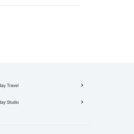
day Travel
day Studio