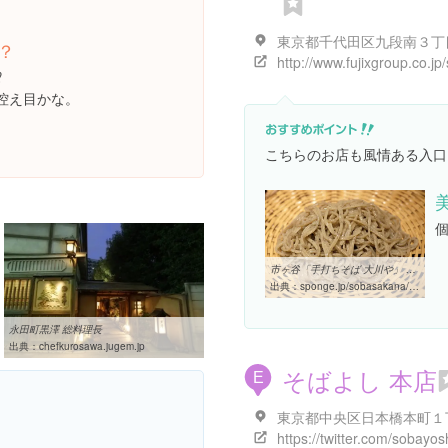
？
︎
控え目かな。
こちらのお店も風情ある入口
市ヶ谷「手打ちそば 大川や」 ｜ 蕎麦酒肴
出典：
sponge.jp/sobasakana/2011/02/28/okawaya
永田町黒澤 総料理長
出典：
chefkurosawa.jugem.jp
そばよし 本店
E
https://twitter.com/sobayo