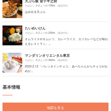
天ぷら飯 金子半之助
130m
そばよし 本店より約
（徒歩3分）
はみ出る天ぷら
たいめいけん
230m
そばよし 本店より約
（徒歩4分）
オムライスやオムレツ、カレーライス、カツカレーなどが味わ
えるレストラン。...
マンダリンオリエンタル東京
360m
そばよし 本店より約
（徒歩6分）
2020.2.12「バレンタインチョコ」 あべちゃんからチョコがお
めか...
基本情報
地図を見る