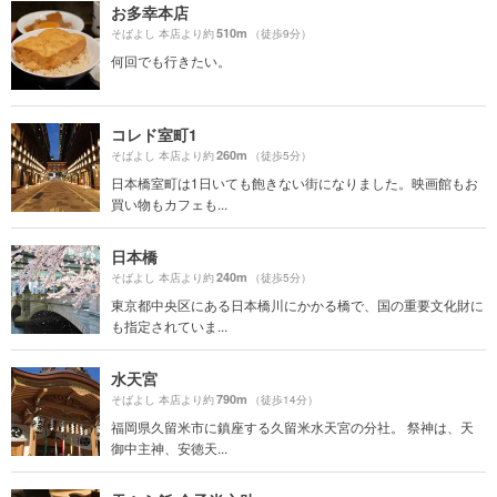
お多幸本店
510m
そばよし 本店より約
（徒歩9分）
何回でも行きたい。
コレド室町1
260m
そばよし 本店より約
（徒歩5分）
日本橋室町は1日いても飽きない街になりました。映画館もお
買い物もカフェも...
日本橋
240m
そばよし 本店より約
（徒歩5分）
東京都中央区にある日本橋川にかかる橋で、国の重要文化財に
も指定されていま...
水天宮
790m
そばよし 本店より約
（徒歩14分）
福岡県久留米市に鎮座する久留米水天宮の分社。 祭神は、天
御中主神、安徳天...