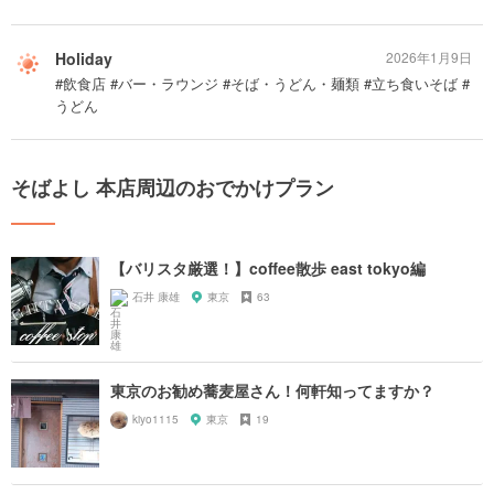
Holiday
2026年1月9日
#飲食店 #バー・ラウンジ #そば・うどん・麺類 #立ち食いそば #
うどん
そばよし 本店周辺のおでかけプラン
【バリスタ厳選！】coffee散歩 east tokyo編
石井 康雄
東京
63
東京のお勧め蕎麦屋さん！何軒知ってますか？
kiyo1115
東京
19