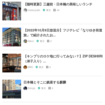
【随時更新】三越前・日本橋の美味しいランチ
matsuyujiro
東京
45
【2022年10月9日放送分】フジテレビ「なりゆき街道
旅」で紹介されたお...
Ikkun
東京
0
【キンプリのロケ地に行ってみない？】ZIP DESHIIRI
（弟子入り）...
MIKI
東京
6
日本橋とそこに鎮座する麒麟
Kengo
東京
6