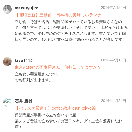
matsuyujiro
2016年7月25日
【随時更新】三越前・日本橋の美味しいランチ
立ち食いそばの名店。鰹節問屋がやっているお蕎麦屋さんなの
で、何と言っても出汁が美味しい！そして安い。11:30からは混み
始めるので、少し早めの訪問をオススメします。並んでいても回
転が早いので、10分ほど並べば食べ始められることが多いです。
kiyo1115
2016年2月12日
東京のお勧め蕎麦屋さん！何軒知ってますか？
立ち食い蕎麦屋さんです。
でも行列が出来ます。
石井 康雄
2016年1月24日
【バリスタ厳選！】coffee散歩 east tokyo編
鰹節問屋が手掛ける立ち食いそば屋
某テレビ番組で立ち食いそば屋ランキングで上位を獲得したお
店！