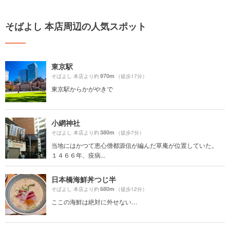
そばよし 本店周辺の人気スポット
東京駅
970m
そばよし 本店より約
（徒歩17分）
東京駅からかがやきで
小網神社
380m
そばよし 本店より約
（徒歩7分）
当地にはかつて恵心僧都源信が編んだ草庵が位置していた。
１４６６年、疫病...
日本橋海鮮丼つじ半
680m
そばよし 本店より約
（徒歩12分）
ここの海鮮は絶対に外せない…