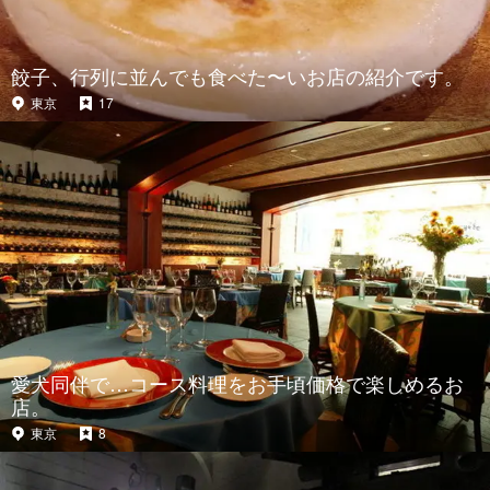
餃子、行列に並んでも食べた〜いお店の紹介です。
東京
17
愛犬同伴で…コース料理をお手頃価格で楽しめるお
店。
東京
8