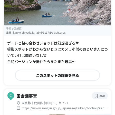
千鳥ヶ淵緑道
出典：
kanko-chiyoda.jp/tabid/1117/Default.aspx
ボートと桜の合わせショットは幻想過ぎる💗
撮影スポットがわからないときはカメラ小僧のおじいさんにつ
いていけば間違いなし笑
白鳥バージョンが撮れたらまたまた最高〜
このスポットの詳細を見る
国会議事堂
C
260
東京都千代田区永田町１丁目７-１
https://www.sangiin.go.jp/japanese/taiken/bochou/kenga
ku.html