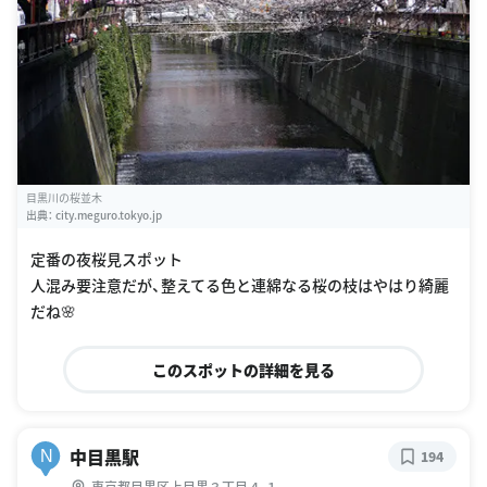
目黒川の桜並木
出典：
city.meguro.tokyo.jp
定番の夜桜見スポット
人混み要注意だが、整えてる色と連綿なる桜の枝はやはり綺麗
だね🌸
このスポットの詳細を見る
中目黒駅
N
194
東京都目黒区上目黒３丁目４-１