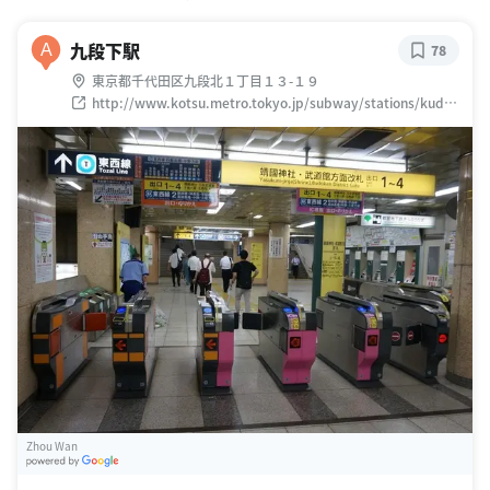
九段下駅
A
78
東京都千代田区九段北１丁目１３-１９
http://www.kotsu.metro.tokyo.jp/subway/stations/kudan
shita/s05.html
Zhou Wan
G
oogle Places