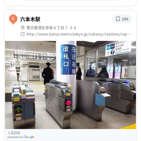
六本木駅
K
160
東京都港区赤坂９丁目７-３９
http://www.kotsu.metro.tokyo.jp/subway/stations/roppo
ngi/e23.html
土屋国峰
G