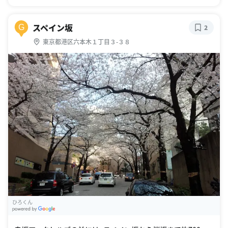
スペイン坂
G
2
東京都港区六本木１丁目３-３８
ひろくん
G
oogle Places