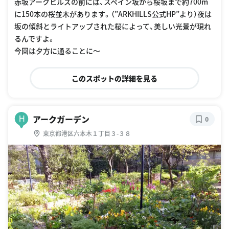
赤坂アークヒルズの前には、スペイン坂から桜坂まで約700m
に150本の桜並木があります。（”ARKHILLS公式HP”より）夜は
坂の傾斜とライトアップされた桜によって、美しい光景が現れ
るんですよ。
今回は夕方に通ることに〜
このスポットの詳細を見る
アークガーデン
H
0
東京都港区六本木１丁目３-３８