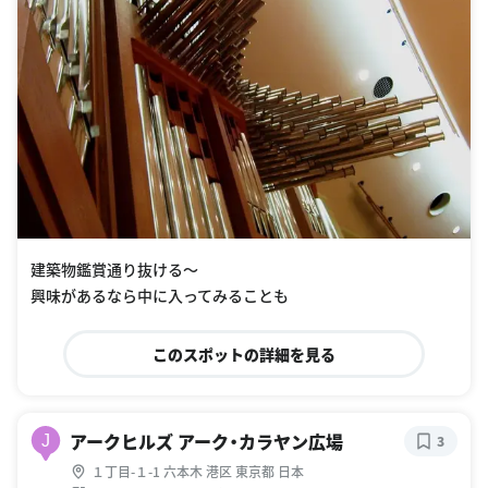
建築物鑑賞通り抜ける〜
興味があるなら中に入ってみることも
このスポットの詳細を見る
アークヒルズ アーク・カラヤン広場
J
3
１丁目-１-1 六本木 港区 東京都 日本