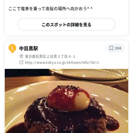
oogle Places
ここで電車を乗って夜桜の場所へ向かおう^ ^
このスポットの詳細を見る
中目黒駅
L
194
東京都目黒区上目黒３丁目４-１
http://www.tokyu.co.jp/ekitown/info/?id=3