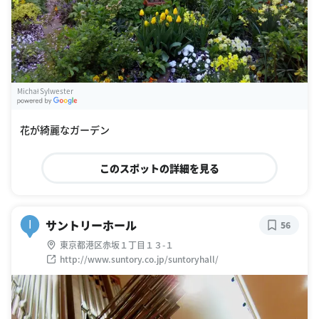
Michał Sylwester
G
oogle Places
花が綺麗なガーデン
このスポットの詳細を見る
サントリーホール
I
56
東京都港区赤坂１丁目１３-１
http://www.suntory.co.jp/suntoryhall/