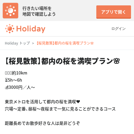
行きたい場所を
アプリで開く
地図で確認しよう
ログイン
Holiday トップ
【桜見散策】都内の桜を満喫プラン🌸
【桜見散策】都内の桜を満喫プラン🌸
🚶🏻‍♀️約10km
⏳5h〜6h
💰3000円／人〜
東京メトロを活用して都内の桜を満喫❤️
穴場〜定番、昼桜〜夜桜まで一気に見ることができるコース
距離長めでお散歩好きな人は是非どうぞ