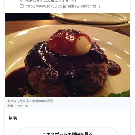
http://www.tokyu.co.jp/ekitown/info/?id=3
東京急行電鉄（株） 東横線中目黒駅
出典：
tokyu.co.jp
帰宅
このスポットの詳細を見る