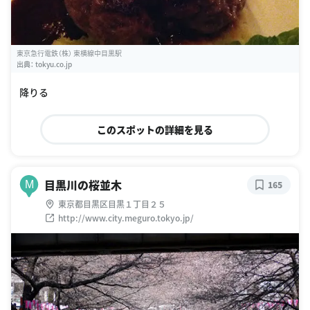
東京急行電鉄（株） 東横線中目黒駅
出典：
tokyu.co.jp
降りる
このスポットの詳細を見る
目黒川の桜並木
M
165
東京都目黒区目黒１丁目２５
http://www.city.meguro.tokyo.jp/