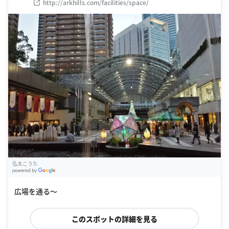
http://arkhills.com/facilities/space/
弘太こうた
G
oogle Places
広場を通る〜
このスポットの詳細を見る