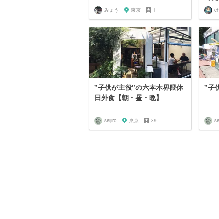
みょう
東京
1
ch
"子供が主役"の六本木界隈休
"子
日外食【朝・昼・晩】
seijiro
東京
89
se