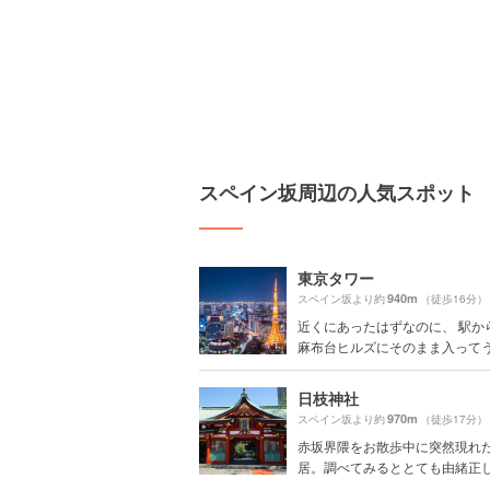
スペイン坂周辺の人気スポット
東京タワー
940m
スペイン坂より約
（徒歩16分）
近くにあったはずなのに、 駅か
麻布台ヒルズにそのまま入ってうろ
日枝神社
970m
スペイン坂より約
（徒歩17分）
赤坂界隈をお散歩中に突然現れ
居。調べてみるととても由緒正しい