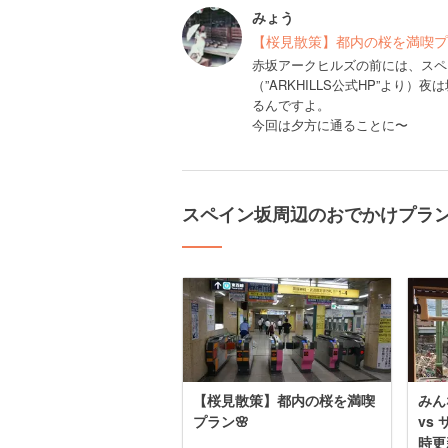
みょう
【桜見散策】都内の桜を満喫プ
赤坂アークヒルズの前には、スペイ
（”ARKHILLS公式HP”よ
るんですよ。
今回は夕方に通ることに〜
スペイン坂周辺のおでかけプラ
【桜見散策】都内の桜を満喫
みん
プラン🌸
vs
時更