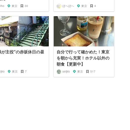
iho
東京
30
ぼへぼへ
東京
4
供が主役"の赤坂休日の昼
自分で行って確かめた！東京
を朝から充実！ホテル以外の
朝食【更新中】
ijiro
東京
7
seijiro
東京
517