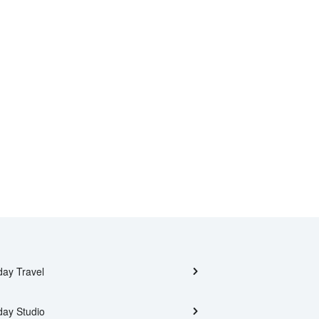
day Travel
day Studio