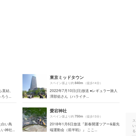
東京ミッドタウン
840m
スペイン坂より約
（徒歩14分）
ら直結、
2022年7月10日(日)放送 ●レギュラー旅人
う...
澤部佑さん（ハライチ...
愛宕神社
750m
スペイン坂より約
（徒歩13分）
ス
た白い鳥
2018年1月6日放送『新春開運ツアー&最先
い
神社...
端運動会（前半戦）』 ここ...
る