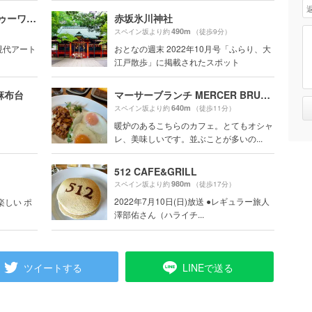
21_21 DESIGN SIGHT（トゥーワン・トゥーワン・デザインサイト）
赤坂氷川神社
490m
スペイン坂より約
（徒歩9分）
現代アート
おとなの週末 2022年10月号「ふらり、大
江戸散歩」に掲載されたスポット
麻布台
マーサーブランチ MERCER BRUNCH
640m
スペイン坂より約
（徒歩11分）
暖炉のあるこちらのカフェ。とてもオシャ
レ、美味しいです。並ぶことが多いの...
512 CAFE&GRILL
980m
スペイン坂より約
（徒歩17分）
2022年7月10日(日)放送 ●レギュラー旅人
楽しい ポ
澤部佑さん（ハライチ...
ツイートする
LINEで送る