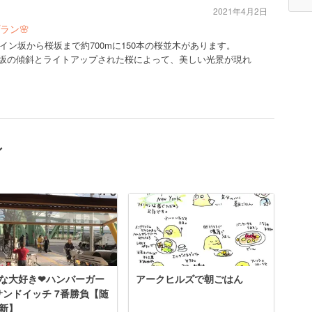
2021年4月2日
ラン🌸
ン坂から桜坂まで約700mに150本の桜並木があります。
り）夜は坂の傾斜とライトアップされた桜によって、美しい光景が現れ
ン
な大好き❤︎ハンバーガー
アークヒルズで朝ごはん
 サンドイッチ 7番勝負【随
新】