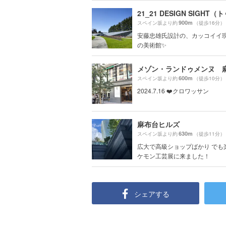
900m
スペイン坂より約
（徒歩16分）
安藤忠雄氏設計の、カッコイイ
の美術館✨
メゾン・ランドゥメンヌ 
600m
スペイン坂より約
（徒歩10分）
2024.7.16 ❤️クロワッサン
麻布台ヒルズ
630m
スペイン坂より約
（徒歩11分）
広大で高級ショップばかり でも
ケモン工芸展に来ました！
シェアする