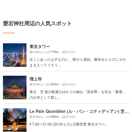
愛宕神社周辺の人気スポット
東京タワー
770m
愛宕神社より約
（徒歩13分）
近くにあったはずなのに、 駅から直結、麻布台ヒルズにその
まま入ってうろう...
増上寺
850m
愛宕神社より約
（徒歩15分）
東京、芝 徳川家康公ゆかりの秘仏「黒本尊」を祀る「勝運」
のお寺として親し...
Le Pain Quotidien (ル・パン・コティディアン) 芝公園店
690m
愛宕神社より約
（徒歩12分）
◉ 7:30～21:00 (20:00 L.O.) 日曜営業 東京タワー...