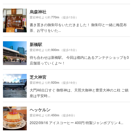
烏森神社
770m
愛宕神社より約
（徒歩13分）
書き置きの御朱印をいただきました！ 御朱印と一緒に梅昆布
茶、お守りをいた...
新橋駅
900m
愛宕神社より約
（徒歩15分）
待ち合わせは新橋駅。 今回は都内にあるアンテナショップを3
店舗巡っていくよ〜！
芝大神宮
920m
愛宕神社より約
（徒歩16分）
大門A6出口すぐ 御祭神は、天照大御神と豊受大神のニ柱 ご鎮
座は平安時...
ヘッケルン
450m
愛宕神社より約
（徒歩8分）
2022/09/16 アイスコーヒー 400円 特製ジャンボプリン 4...