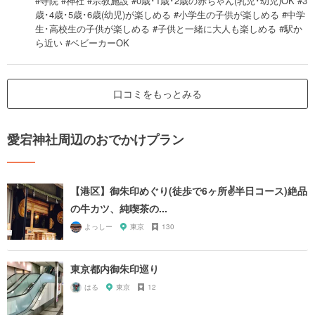
#寺院 #神社 #宗教施設 #0歳･1歳･2歳の赤ちゃん(乳児･幼児)OK #3
歳･4歳･5歳･6歳(幼児)が楽しめる #小学生の子供が楽しめる #中学
生･高校生の子供が楽しめる #子供と一緒に大人も楽しめる #駅か
ら近い #ベビーカーOK
口コミをもっとみる
愛宕神社周辺のおでかけプラン
【港区】御朱印めぐり(徒歩で6ヶ所✌️半日コース)絶品
の牛カツ、純喫茶の...
よっしー
東京
130
東京都内御朱印巡り
はる
東京
12