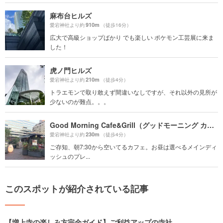
麻布台ヒルズ
910m
愛宕神社より約
（徒歩16分）
広大で高級ショップばかり でも楽しい ポケモン工芸展に来ま
した！
虎ノ門ヒルズ
210m
愛宕神社より約
（徒歩4分）
トラエモンで取り敢えず間違いなしですが、それ以外の見所が
少ないのが難点。。。
Good Morning Cafe&Grill（グッドモーニング カフェ アンド グリル）
230m
愛宕神社より約
（徒歩4分）
ご存知、朝7:30から空いてるカフェ。お昼は選べるメインディ
ッシュのプレ...
このスポットが紹介されている記事
【増上寺の楽しみ方完全ガイド】ご利益アップの寺社