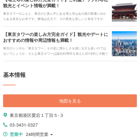
観光とイベント情報が満載！
東京タワーのふもと、東京のど真ん中にある増上寺はあの徳川家康にゆか
りある有名なお寺です。敷地は広大で、その景色も美しいと有名ですが、
家康の勝負運を支えていた御本尊が奉納されているということでパワース
ポットとしても人気です。そんな増上寺の見どころやイベント情報をたっ
【東京タワーの楽しみ方完全ガイド】観光やデートに
ぷりご紹介します。
おすすめの情報や周辺情報も満載！
東京のシンボル「東京タワー」その姿に懐かしさを感じる方も多いのでは
ないでしょうか。そんな東京タワーは誕生60周年を迎えた2018年に大幅リ
ニューアルをしました。季節限定イベントなど、進化した東京タワーの魅
力や楽しみ方を徹底ガイドします。
基本情報
地図を見る
東京都港区愛宕１丁目５-３
03-3431-0327
営業中
24時間営業