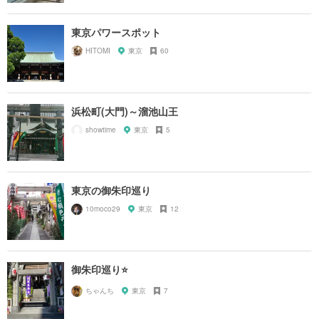
東京パワースポット
HITOMI
東京
60
浜松町(大門)～溜池山王
showtime
東京
5
東京の御朱印巡り
10moco29
東京
12
御朱印巡り⭐️
ちゃんち
東京
7