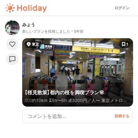
ログイン
みょう
新しいプランを投稿しました
5年前
東京
1
【桜見散策】都内の桜を満喫プラン🌸
🚶🏻‍♀️約10km ⏳5h〜6h 💰3000円／人〜 東京メトロを
活用して都内の桜を満喫❤️ 穴場〜定番、昼桜〜夜桜ま
で一気に見ることができるコース 距離長めでお散歩好
きな人は是非どうぞ