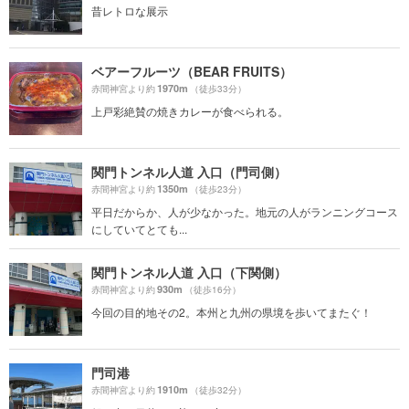
昔レトロな展示
ベアーフルーツ（BEAR FRUITS）
1970m
赤間神宮より約
（徒歩33分）
上戸彩絶賛の焼きカレーが食べられる。
関門トンネル人道 入口（門司側）
1350m
赤間神宮より約
（徒歩23分）
平日だからか、人が少なかった。地元の人がランニングコース
にしていてとても...
関門トンネル人道 入口（下関側）
930m
赤間神宮より約
（徒歩16分）
今回の目的地その2。本州と九州の県境を歩いてまたぐ！
門司港
1910m
赤間神宮より約
（徒歩32分）