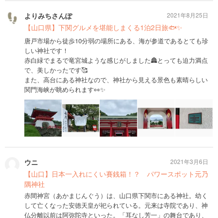
よりみちさんぽ
2021年8月25日
【山口県】下関グルメを堪能しまくる1泊2日旅🐟✨
唐戸市場から徒歩10分弱の場所にある、海が参道であるとても珍
しい神社です！
赤白緑でまるで竜宮城ような感じがしました🏯とっても迫力満点
で、美しかったです🥰
また、高台にある神社なので、神社から見える景色も素晴らしい
関門海峡が眺められます👀✨
ウニ
2021年3月6日
【山口】日本一入れにくい賽銭箱！？ パワースポット元乃
隅神社
赤間神宮（あかまじんぐう）は、山口県下関市にある神社。幼く
して亡くなった安徳天皇が祀られている。元来は寺院であり、神
仏分離以前は阿弥陀寺といった。「耳なし芳一」の舞台であり、