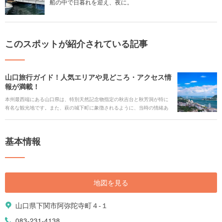
船の中で日暮れを迎え、夜に。
このスポットが紹介されている記事
山口旅行ガイド！人気エリアや見どころ・アクセス情
報が満載！
本州最西端にある山口県は、特別天然記念物指定の秋吉台と秋芳洞が特に
有名な観光地です。また、萩の城下町に象徴されるように、当時の情緒あ
ふれる建物が色濃く残るエリアも点在しています。歴史浪漫を求めてゆっ
くり散策もいいですね。 また、三方を海に囲まれているので魚介も豊富で
新鮮です。山口といえば一度は味わいたい「フグ料理」や「天神鱧」を地
基本情報
酒とともに堪能してみましょう。温泉好きなら名湯に浸かってリラック
ス。山口県のさまざまな魅力をたっぷりご紹介します。
地図を見る
山口県下関市阿弥陀寺町４-１
083-231-4138