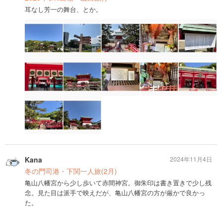
耳なし芳一の舞台、とか。
Kana
2024年11月4日
冬の門司港・下関一人旅(2月)
亀山八幡宮から少し歩いて赤間神宮。御朱印は書き置きで少し残
念。見た目は派手で映えだが、亀山八幡宮の方が厳かで良かっ
た。