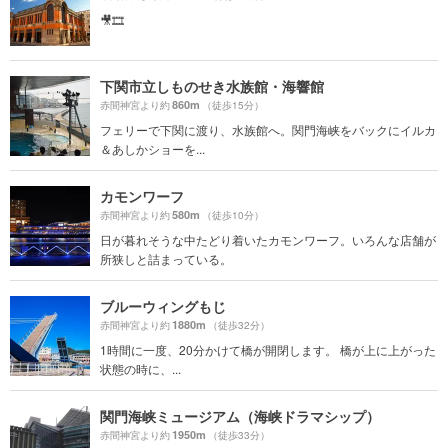
🎥🎞
下関市立しものせき水族館・海響館
860m
赤間神宮より約
（徒歩15分）
フェリーで下関に渡り、水族館へ。関門海峡をバックにイルカ
＆あしかショーを...
カモンワーフ
580m
赤間神宮より約
（徒歩10分）
日が暮れそうな中たどり着いたカモンワーフ。いろんな店舗が
所狭しと詰まっている。
ブルーウィングもじ
1880m
赤間神宮より約
（徒歩32分）
1時間に一度、20分かけて橋が開閉します。 橋が上に上がった
状態の時に、...
関門海峡ミュージアム（海峡ドラマシップ）
1950m
赤間神宮より約
（徒歩33分）