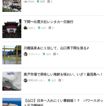
Kana
福岡
2
下関〜出雲大社レンタカ一日旅行
なめこ
山口
3
川棚温泉♨に１泊して、山口県下関を巡る♪
ヒロニャン
山口
8
唐戸市場で美味しい海鮮を味わい、いざ！巌流島へ！
関西が好っきゃねん
山口
7
【山口】日本一入れにくい賽銭箱！？ パワースポッ
ト元乃隅神社