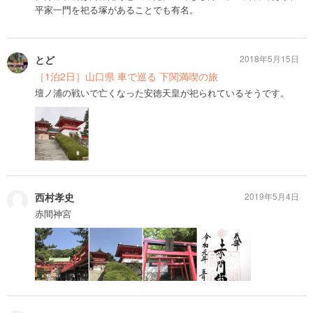
平家一門を祀る塚があることでも有名。
とど
2018年5月15日
［1泊2日］山口県 車で巡る 下関満喫の旅
壇ノ浦の戦いで亡くなった安徳天皇が祀られているそうです。
西村孝史
2019年5月4日
赤間神宮