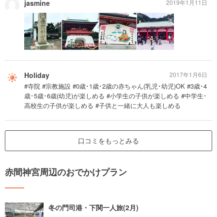
jasmine
2019年1月11日
Holiday
2017年1月6日
#寺院 #宗教施設 #0歳･1歳･2歳の赤ちゃん(乳児･幼児)OK #3歳･4
歳･5歳･6歳(幼児)が楽しめる #小学生の子供が楽しめる #中学生･
高校生の子供が楽しめる #子供と一緒に大人も楽しめる
口コミをもっとみる
赤間神宮周辺のおでかけプラン
冬の門司港・下関一人旅(2月)