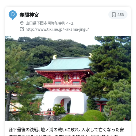
赤間神宮
D
453
山口県下関市阿弥陀寺町４-１
http://www.tiki.ne.jp/~akama-jingu/
源平最後の決戦、壇ノ浦の戦いに敗れ、入水して亡くなった安