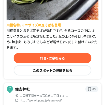
川棚名物、ミニサイズの瓦そばも登場
川棚温泉と言えば瓦そばが有名ですが、夕食コースの中に、ミ
ニサイズの瓦そばも登場しました。瓦の上に茶そば、牛肉いた
め、錦糸卵、もみじおろしなどが載せられ、だしに付けていただ
きます。
料金・空室をみる
このスポットの詳細を見る
住吉神社
C
63
山口県下関市一の宮住吉１丁目１１-１
http://www.tip.ne.jp/sumiyosi/