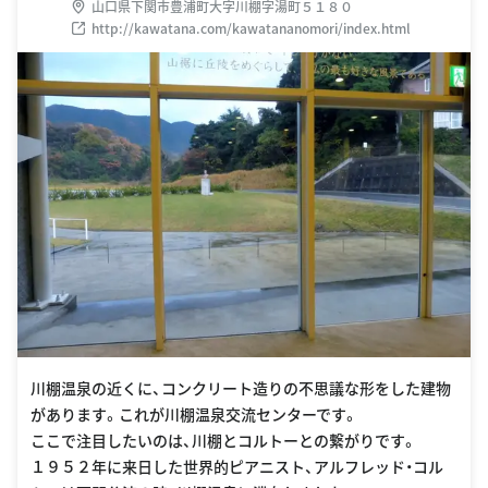
山口県下関市豊浦町大字川棚字湯町５１８０
http://kawatana.com/kawatananomori/index.html
川棚温泉の近くに、コンクリート造りの不思議な形をした建物
があります。これが川棚温泉交流センターです。
ここで注目したいのは、川棚とコルトーとの繋がりです。
１９５２年に来日した世界的ピアニスト、アルフレッド・コル