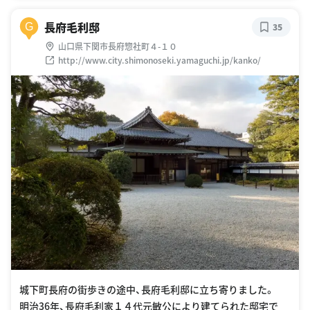
長府毛利邸
G
35
山口県下関市長府惣社町４-１０
http://www.city.shimonoseki.yamaguchi.jp/kanko/
城下町長府の街歩きの途中、長府毛利邸に立ち寄りました。
明治36年、長府毛利家１４代元敏公により建てられた邸宅で