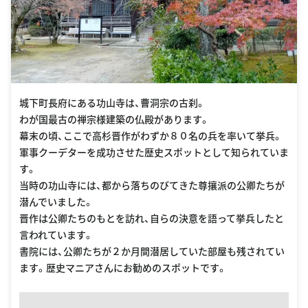
城下町長府にある功山寺は、曹洞宗の古刹。
わが国最古の禅宗様建築の仏殿があります。
幕末の頃、ここで高杉晋作がわずか８０名の兵を率いて挙兵。
軍事クーデターを成功させた歴史スポットとして知られていま
す。
当時の功山寺には、都から落ちのびてきた尊攘派の公卿たちが
潜んでいました。
晋作は公卿たちのもとを訪れ、自らの決意を語って挙兵したと
言われています。
書院には、公卿たちが２か月間潜居していた部屋も残されてい
ます。歴史マニアさんにお勧めのスポットです。