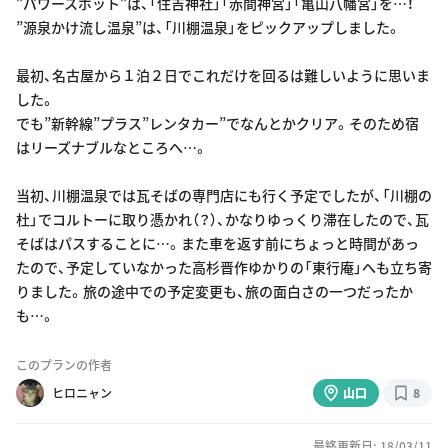
”パワースポット”は、「住吉神社」「赤間神宮」「亀山八幡宮」を…！
”源泉かけ流し温泉”は、「川棚温泉」をピックアップしました。
最初、名古屋から１泊２日でこれだけを回るは難しいように思いま
した。
でも”新幹線”プラス”レンタカー”でなんとかクリア。そのため宿
はリーズナブルなところへ…。
当初、川棚温泉では瓦そばの専門店にも行く予定でしたが、「川棚の
杜」でコルトーに取り憑かれ（？）、かなりゆっくり滞在したので、瓦
そばはパスすることに…。また車を返す前にちょっと時間があっ
たので、予定していなかった高杉晋作ゆかりの「東行庵」へも立ち寄
りました。旅の途中での予定変更も、旅の面白さの一つだったか
も…。
このプランの作者
ヒロニャン
山口
8
最終更新日: 18/03/11