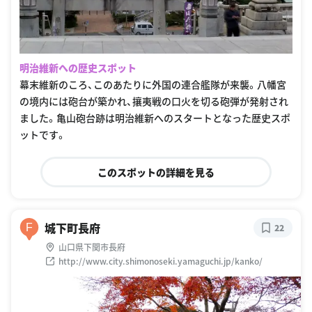
明治維新への歴史スポット
幕末維新のころ、このあたりに外国の連合艦隊が来襲。八幡宮
の境内には砲台が築かれ、攘夷戦の口火を切る砲弾が発射され
ました。亀山砲台跡は明治維新へのスタートとなった歴史スポ
ットです。
このスポットの詳細を見る
城下町長府
F
22
山口県下関市長府
http://www.city.shimonoseki.yamaguchi.jp/kanko/