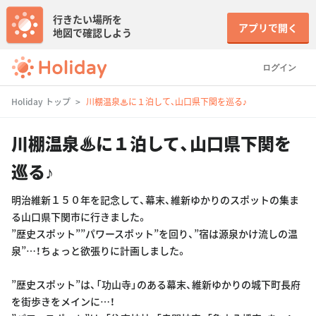
行きたい場所を
アプリで開く
地図で確認しよう
ログイン
Holiday トップ
川棚温泉♨に１泊して、山口県下関を巡る♪
川棚温泉♨に１泊して、山口県下関を
巡る♪
明治維新１５０年を記念して、幕末、維新ゆかりのスポットの集ま
る山口県下関市に行きました。
”歴史スポット””パワースポット”を回り、”宿は源泉かけ流しの温
泉”…！ちょっと欲張りに計画しました。
”歴史スポット”は、「功山寺」のある幕末、維新ゆかりの城下町長府
を街歩きをメインに…！