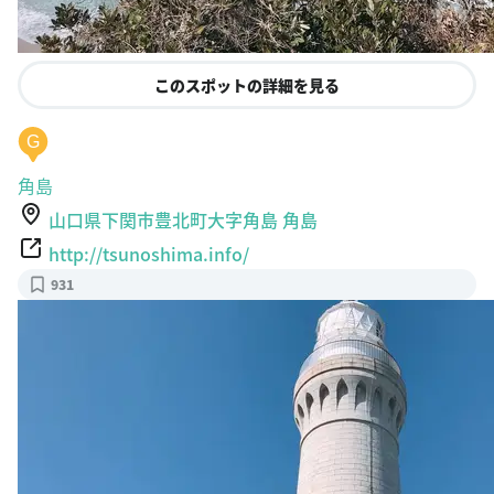
このスポットの詳細を見る
G
角島
山口県下関市豊北町大字角島 角島
http://tsunoshima.info/
931