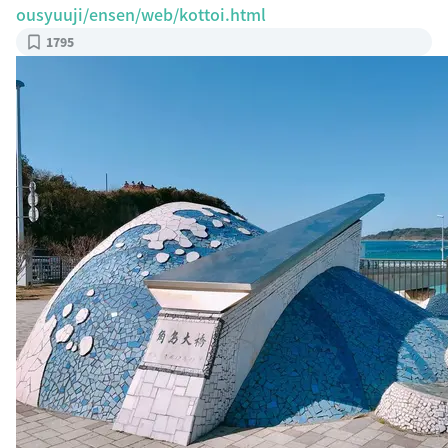
ousyuuji/ensen/web/kottoi.html
1795