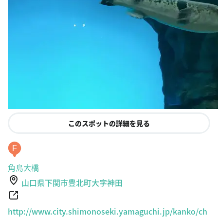
このスポットの詳細を見る
F
角島大橋
山口県下関市豊北町大字神田
http://www.city.shimonoseki.yamaguchi.jp/kanko/ch