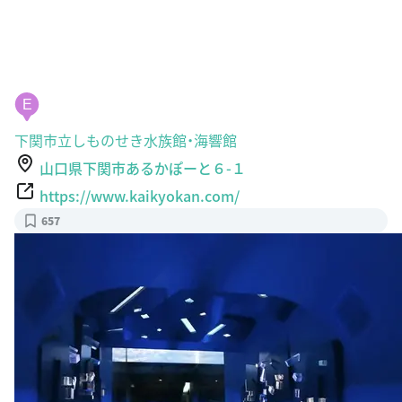
E
下関市立しものせき水族館・海響館
山口県下関市あるかぽーと６-１
https://www.kaikyokan.com/
657