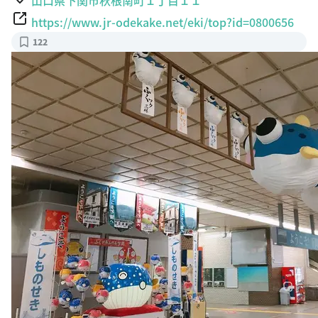
https://www.jr-odekake.net/eki/top?id=0800656
122