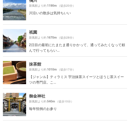
鴨川
1190m
新風館より約
（徒歩20分）
川沿いの散歩は気持ちいい
祇園
1670m
新風館より約
（徒歩28分）
2日目の最初にたまたま通りかかって、通ってみたくなって頼
んで行ってもらい...
抹茶館
1010m
新風館より約
（徒歩17分）
【ジャンル】ティラミス 宇治抹茶スイーツとほうじ茶スイー
ツの専門店。こ...
御金神社
540m
新風館より約
（徒歩10分）
毎年恒例のお参り