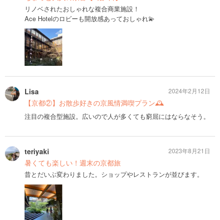
リノベされたおしゃれな複合商業施設！
Ace Hotelのロビーも開放感あっておしゃれ💫
Lisa
2024年2月12日
【京都②】お散歩好きの京風情満喫プラン🕰️
注目の複合型施設。広いので人が多くても窮屈にはならなそう。
teriyaki
2023年8月21日
暑くても楽しい！週末の京都旅
昔とだいぶ変わりました。ショップやレストランが並びます。