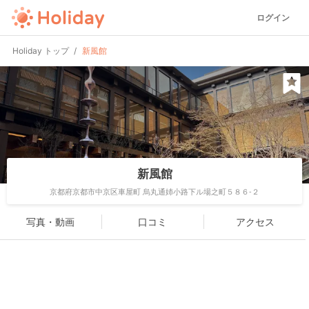
ログイン
Holiday トップ
新風館
新風館
京都府京都市中京区車屋町 烏丸通姉小路下ル場之町５８６-２
写真・動画
口コミ
アクセス