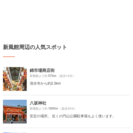
新風館周辺の人気スポット
錦市場商店街
570m
新風館より約
（徒歩10分）
清水寺から約2.3km
八坂神社
1800m
新風館より約
（徒歩30分）
安定の場所。 近くの円山公園駐車場もよく使います。