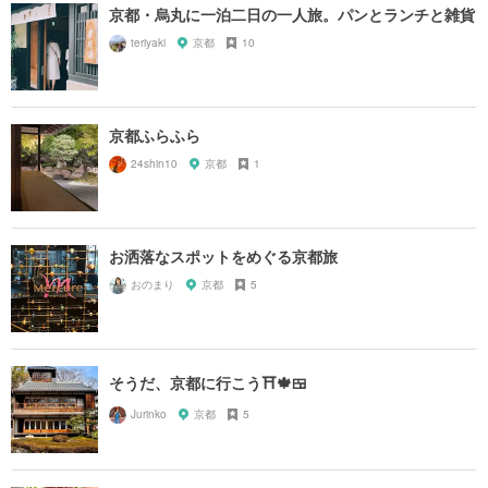
京都・烏丸に一泊二日の一人旅。パンとランチと雑貨
teriyaki
京都
10
京都ふらふら
24shin10
京都
1
お洒落なスポットをめぐる京都旅
おのまり
京都
5
そうだ、京都に行こう⛩🍁🍱
Jurinko
京都
5