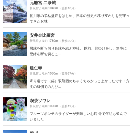
元離宮 二条城
1040m
新風館より約
（徒歩18分）
徳川家の栄枯盛衰をはじめ、日本の歴史の移り変わりを見守っ
てきたお城
安井金比羅宮
1780m
新風館より約
（徒歩30分）
悪縁を断ち切り良縁を結ぶ神社。 以前、願掛けをし、無事に
悪縁を断ち切るこ...
建仁寺
1580m
新風館より約
（徒歩27分）
寄り道です（笑）双龍図めちゃくちゃかっこよかったです！方
丈の縁側でのんび...
喫茶ソワレ
1090m
新風館より約
（徒歩19分）
フルーツポンチのサイダーが美味しいお店 外で何組も並んで
いました