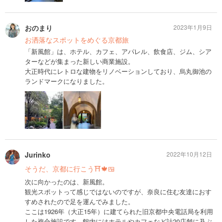
おのまり
2023年1月9日
お洒落なスポットをめぐる京都旅
「新風館」は、ホテル、カフェ、アパレル、飲食店、ジム、シア
ターなどが集まった新しい商業施設。
大正時代にレトロな建物をリノベーションしており、烏丸御池の
ランドマークになりました。
Jurinko
2022年10月12日
そうだ、京都に行こう⛩🍁🍱
次に向かったのは、新風館。
観光スポットって感じではないのですが、奈良に住む友達におす
すめされたので足を運んでみました。
ここは1926年（大正15年）に建てられた旧京都中央電話局を利用
した複合施設です。館内にはホテルやカフェなど計20店舗に及ぶ