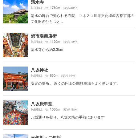
清水寺
1780m
抹茶館より約
（徒歩30分）
清水の舞台で知られる寺院。ユネスコ世界文化遺産古都京都の
文化財のひとつと...
錦市場商店街
1120m
抹茶館より約
（徒歩19分）
清水寺から約2.3km
八坂神社
830m
抹茶館より約
（徒歩14分）
安定の場所。 近くの円山公園駐車場もよく使います。
八坂庚申堂
1080m
抹茶館より約
（徒歩18分）
八坂通りを登り、八坂の塔の手前にあります
三年坂・二年坂