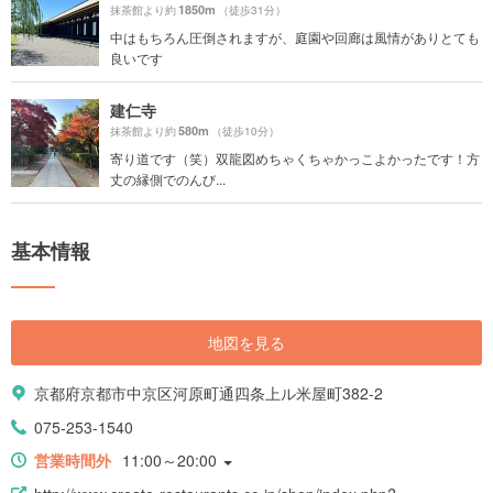
1850m
抹茶館より約
（徒歩31分）
中はもちろん圧倒されますが、庭園や回廊は風情がありとても
良いです
建仁寺
580m
抹茶館より約
（徒歩10分）
寄り道です（笑）双龍図めちゃくちゃかっこよかったです！方
丈の縁側でのんび...
基本情報
地図を見る
京都府京都市中京区河原町通四条上ル米屋町382-2
075-253-1540
営業時間外
11:00～20:00