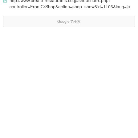
http://www.create-restaurants.co.jp/shop/index.php?
controller=FrontCrShop&action=shop_show&id=1106&lang=ja
Googleで検索