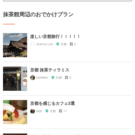
抹茶館周辺のおでかけプラン
楽しい京都旅行！！！！！
Joanna Lee
京都
2
京都 抹茶ティラミス
hathiken
京都
9
京都を感じるカフェ3選
sept
京都
17