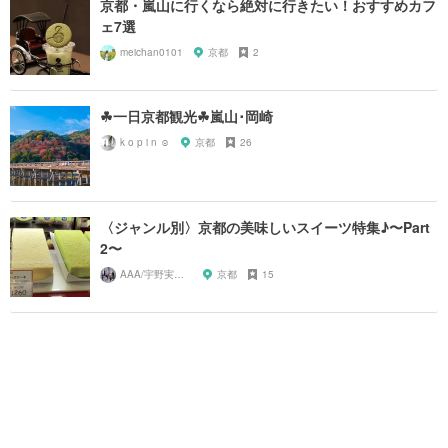
京都・嵐山に行くなら絶対に行きたい！おすすめカフ
ェ7選
meichan0101
京都
2
☘一日京都観光☘嵐山･岡崎
k o p i n ☺︎
京都
26
〈ジャンル別〉京都の美味しいスイーツ特集♪〜Part
2〜
AAA/宇野実彩子推し
京都
15