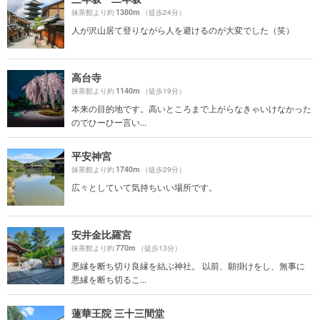
1380m
抹茶館より約
（徒歩24分）
人が沢山居て登りながら人を避けるのが大変でした（笑）
高台寺
1140m
抹茶館より約
（徒歩19分）
本来の目的地です。高いところまで上がらなきゃいけなかった
のでひーひー言い...
平安神宮
1740m
抹茶館より約
（徒歩29分）
広々としていて気持ちいい場所です。
安井金比羅宮
770m
抹茶館より約
（徒歩13分）
悪縁を断ち切り良縁を結ぶ神社。 以前、願掛けをし、無事に
悪縁を断ち切るこ...
蓮華王院 三十三間堂