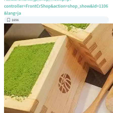
controller=FrontCrShop&action=shop_show&id=1106
&lang=ja
1656