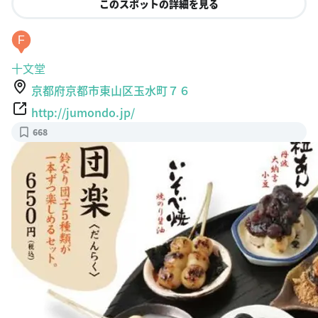
es
このスポットの詳細を見る
F
十文堂
京都府京都市東山区玉水町７６
http://jumondo.jp/
668