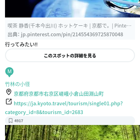
喫茶 静香(千本今出川) ホットケーキ | 京都で。 | Pintere
st
出典：
jp.pinterest.com/pin/214554369725870048
行ってみたい‼︎
このスポットの詳細を見る
M
竹林の小径
京都府京都市右京区嵯峨小倉山田淵山町
https://ja.kyoto.travel/tourism/single01.php?
category_id=8&tourism_id=2683
4917