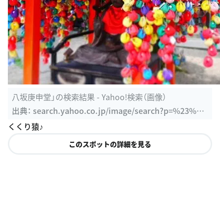
八坂庚申堂」の検索結果 - Yahoo!検索（画像）
出典：
search.yahoo.co.jp/image/search?p=%23%E
5%85%AB%E5%9D%82%E5%BA%9A%E7%94%B
くくり猿♪
3%E5%A0%82&ei=UTF-8
このスポットの詳細を見る