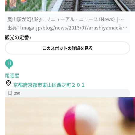
嵐山駅が幻想的にリニューアル - ニュース（News） | 関
西を24時間 ...
出典：
lmaga.jp/blog/news/2013/07/arashiyamaeki.h
tml
観光の定番♪
このスポットの詳細を見る
H
尾張屋
京都府京都市東山区西之町２０１
250