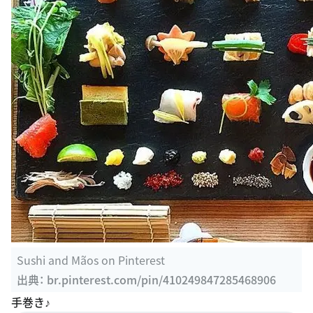
Sushi and Mãos on Pinterest
出典：
br.pinterest.com/pin/410249847285468906
手巻き♪