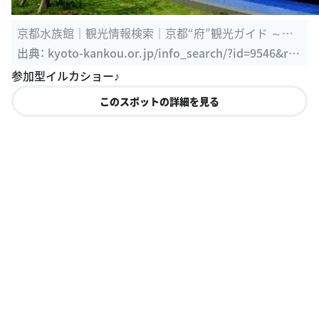
京都水族館｜観光情報検索｜京都“府”観光ガイド ～京
都府観光連盟公式 ...
出典：
kyoto-kankou.or.jp/info_search/?id=9546&r=1
383446045.7143
参加型イルカショー♪
このスポットの詳細を見る