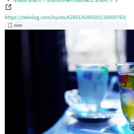
https://tabelog.com/kyoto/A2601/A260201/26000763/
2069