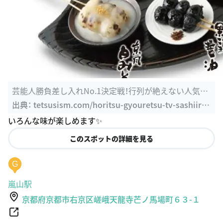
芸能人勝負差し入れNo.1決定戦！行列が絶えない人気店
が続出？【行列の ...
出典：
tetsusism.com/horitsu-gyouretsu-tv-sashiire-
syoubu-ketteisen-no-1-geinoujin-imasara-418/3
いろんな味が楽しめます✨
このスポットの詳細を見る
G
嵐山駅
京都府京都市右京区嵯峨天龍寺芒ノ馬場町６３-１