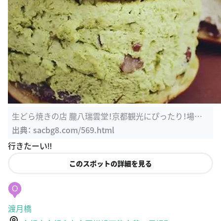
生どら焼きの店 朧八瑞雲堂！京都観光にぴったり！場所
や値段、味の ...
出典：
sacbg8.com/569.html
行きたーい‼︎
このスポットの詳細を見る
O
渡月橋