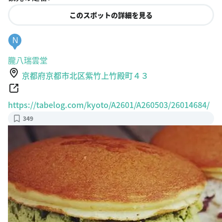
このスポットの詳細を見る
N
朧八瑞雲堂
京都府京都市北区紫竹上竹殿町４３
https://tabelog.com/kyoto/A2601/A260503/26014684/
349