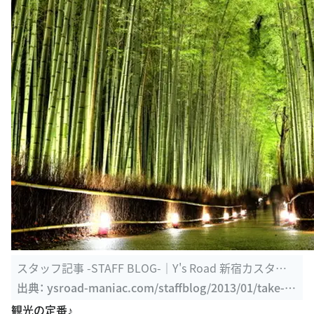
スタッフ記事 -STAFF BLOG-｜Y's Road 新宿カスタム
店
出典：
ysroad-maniac.com/staffblog/2013/01/take-a-
photo.html
観光の定番♪