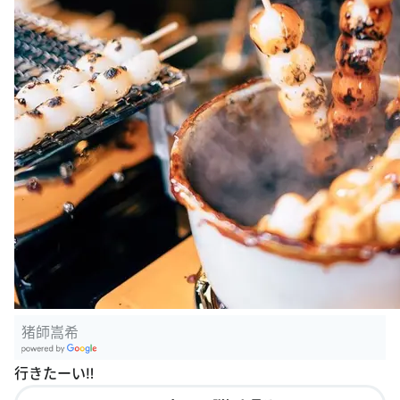
猪師嵩希
G
行きたーい‼︎
oogle Plac