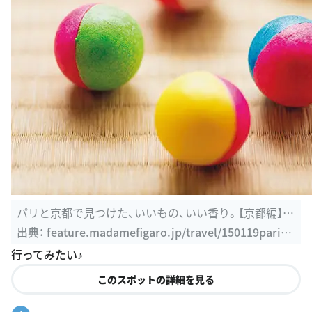
パリと京都で見つけた、いいもの、いい香り。【京都編】 |
madame ...
出典：
feature.madamefigaro.jp/travel/150119parisa
ndkyotoparfum2/58226.html
行ってみたい♪
このスポットの詳細を見る