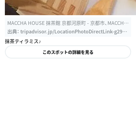
MACCHA HOUSE 抹茶館 京都河原町 - 京都市、MACCHA
HOUSE 抹茶館 京都 ...
出典：
tripadvisor.jp/LocationPhotoDirectLink-g2985
64-d8359062-i190987862-Maccha_House_Kyoto_Ka
抹茶ティラミス♪
waramachi-Kyoto_Kyoto_Prefecture_Kinki.html
このスポットの詳細を見る