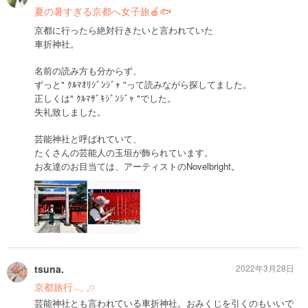
夏の暑すぎる京都へ女子旅🍎🐟
京都に行ったら絶対行きたいと言われていた
車折神社。
名前の読み方も分からず、
ずっと" ｸﾙﾏｵﾘｼﾞﾝｼﾞｬ "って読みながら探してました。
正しくは" ｸﾙﾏｻﾞｷｼﾞﾝｼﾞｬ "でした。
失礼致しました。
芸能神社と呼ばれていて、
たくさんの芸能人の玉垣が飾られています。
お友達のお目当ては、アーティストのNovelbright。
tsuna.
2022年3月28日
京都旅行‎𓂃 𓈒𓏸
芸能神社とも言われている車折神社。おみくじを引くのもいいで