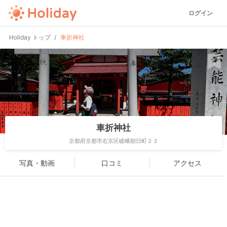
ログイン
Holiday トップ
車折神社
車折神社
京都府京都市右京区嵯峨朝日町２３
写真・動画
口コミ
アクセス