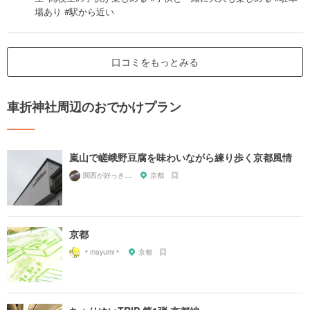
場あり #駅から近い
口コミをもっとみる
車折神社周辺のおでかけプラン
嵐山で嵯峨野豆腐を味わいながら練り歩く京都風情
関西が好っきゃねん
京都
京都
＊mayumi＊
京都