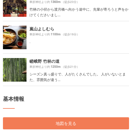
1360m
車折神社より約
（徒歩23分）
竹林の小径から渡月橋へ向かう途中に、先輩が寄ろうと声をか
けてくださいまし...
嵐山よしむら
1100m
車折神社より約
（徒歩19分）
.
嵯峨野 竹林の道
1250m
車折神社より約
（徒歩21分）
シーズン真っ盛りで、人がたくさんでした。 人がいないとま
た、雰囲気が違う...
基本情報
地図を見る