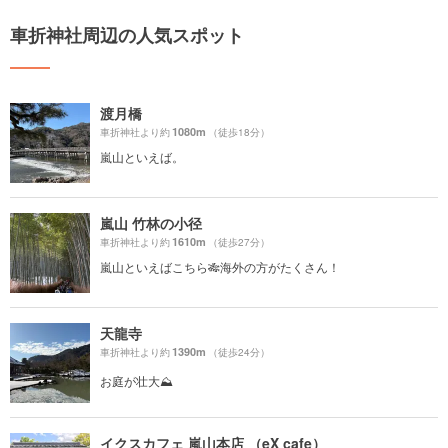
車折神社周辺の人気スポット
渡月橋
1080m
車折神社より約
（徒歩18分）
嵐山といえば。
嵐山 竹林の小径
1610m
車折神社より約
（徒歩27分）
嵐山といえばこちら🎋海外の方がたくさん！
天龍寺
1390m
車折神社より約
（徒歩24分）
お庭が壮大⛰️
イクスカフェ 嵐山本店 （eX cafe）