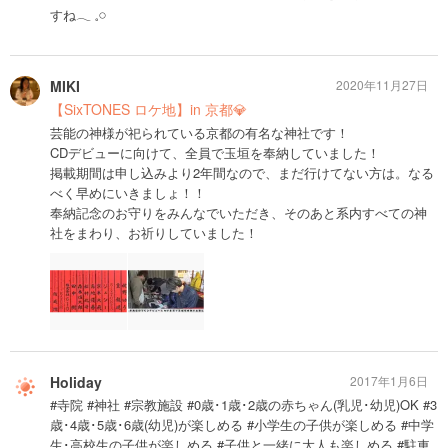
すね‎𓂃 𓈒𓏸
MIKI
2020年11月27日
【SixTONES ロケ地】in 京都💎
芸能の神様が祀られている京都の有名な神社です！
CDデビューに向けて、全員で玉垣を奉納していました！
掲載期間は申し込みより2年間なので、まだ行けてない方は。なる
べく早めにいきましょ！！
奉納記念のお守りをみんなでいただき、そのあと系内すべての神
社をまわり、お祈りしていました！
Holiday
2017年1月6日
#寺院 #神社 #宗教施設 #0歳･1歳･2歳の赤ちゃん(乳児･幼児)OK #3
歳･4歳･5歳･6歳(幼児)が楽しめる #小学生の子供が楽しめる #中学
生･高校生の子供が楽しめる #子供と一緒に大人も楽しめる #駐車