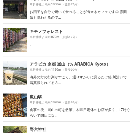
1000m
車折神社より約
（徒歩17分）
お団子を自分で焼いて食べることが出来るカフェです◎ 雰囲
気も味わえるので...
キモノフォレスト
970m
車折神社より約
（徒歩17分）
.
アラビカ 京都 嵐山（% ARABICA Kyoto）
1180m
車折神社より約
（徒歩20分）
海外の方の行列がすごく、通りすがりに見るだけ笑 川沿いで
写真撮られてる方...
嵐山駅
1020m
車折神社より約
（徒歩18分）
食事の後、嵐山の町を散策。木曜日定休のお店が多く、17時ぐ
らいで閉店にな...
野宮神社