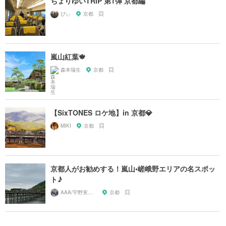
ちょりゆいTRIP 第1弾 京都編
ぴぃ
京都
嵐山紅葉🍁
森本瑞生
京都
【SixTONES ロケ地】in 京都💎
MIKI
京都
京都人がお勧めする！嵐山•嵯峨野エリアの名スポッ
ト♪
AAA/宇野実彩子推し
京都