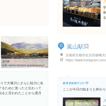
る
嵐山駅
D
渡月橋
出典：
kanko.city.kyoto.lg.jp/detail.php?InforKindCode=1&ManageCode=3000071
辺りで大堰川にさらに桂川に名
するために造ったと伝わって
ここが今日の始まりと終わり
似ると言われたことから渡月