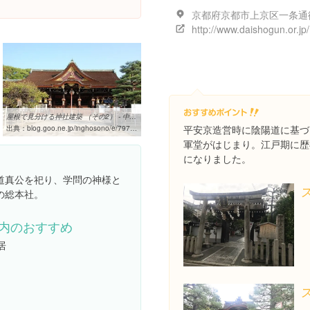
http://www.daishogun.or.jp/
屋根で見分ける神社建築 （その2） - 中国語気になる表現
平安京造営時に陰陽道に基づ
出典：
blog.goo.ne.jp/inghosono/e/7974da5597612b231954e8f6615a97dc
軍堂がはじまり。江戸期に歴
になりました。
道真公を祀り、学問の神様と
の総本社。
内のおすすめ
居