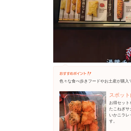
色々な食べ歩きフードやお土産が購入
スポット
お得セット
たこねぎサ
いかニラレ
す。