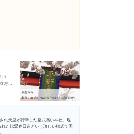
町１
http://www.asahi-net.or.jp/~cr8y-httr/hirano/index.htm
平野神社
出典：
asahi-net.or.jp/~cr8y-httr/hirano/index.htm
され天皇が行幸した格式高い神社。現
造られた比翼春日造という珍しい様式で国
。