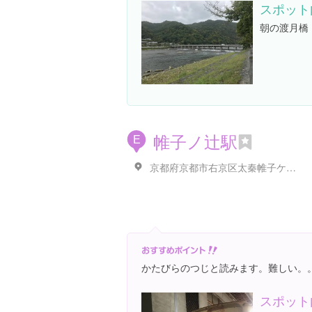
スポット
朝の渡月橋
帷子ノ辻駅
E
京都府京都市右京区太秦帷子ケ辻町
かたびらのつじと読みます。難しい。
スポット