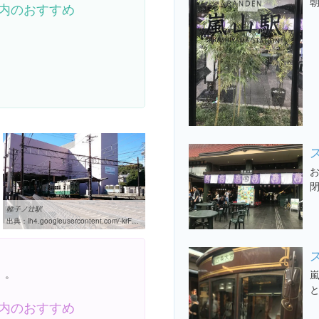
内のおすすめ
帷子ノ辻駅
出典：
lh4.googleusercontent.com/-krFDTr6cPtc/VlMSlEwMcII/AAAAAAAAAEY/QOBfJlNoZCQ/w460-h310-k
。。
内のおすすめ