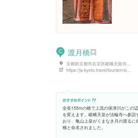
渡月橋
C
京都府京都市右京区嵯峨天龍寺芒ノ馬場町１-５
https://ja.kyoto.travel/tourism/single01.php?category_id=8&tourism_id=2682
全長155mの橋で上流の保津川がこの
を変えます。嵯峨天皇が法輪寺へ参詣
おり、亀山上皇がくまなき月の渡るに
橋と命名されました。