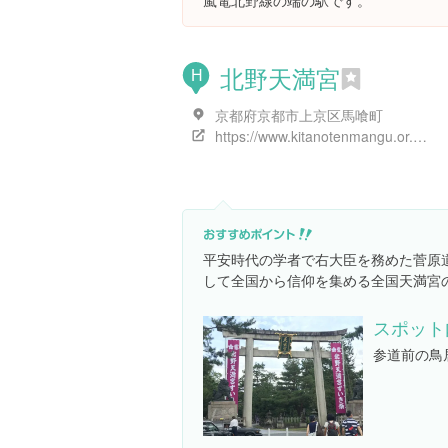
嵐電北野線の端の駅です。
北野天満宮
H
京都府京都市上京区馬喰町
https://www.kitanotenmangu.or.jp/
平安時代の学者で右大臣を務めた菅原
して全国から信仰を集める全国天満宮
スポット
参道前の鳥