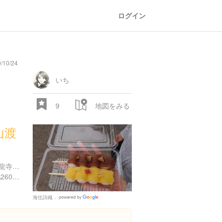
ログイン
10/24
oad
train
comic
mountain
sports
fishing
bbq
fashion
tradition
music
baby
camera
amusement
aquarium
sea
ball
baer
bell
flo
park
いち
9
地図をみる
山渡
京都府京都市右京区嵯峨天龍寺造路町３７
https://tabelog.com/kyoto/A2601/A260403/26017777/
28.522 px
海住詩織
Google
Places