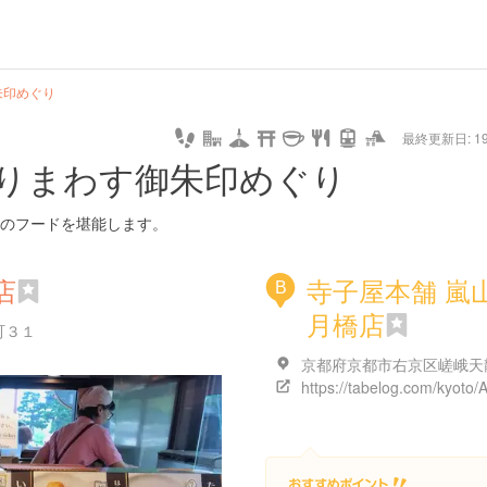
hot
type
star
camera
home
settings
profile
print
rank
mail
lock
calendar
access
朱印めぐり
最終更新日: 19/
e
walking
cycling
nature
stroll
art
camp
history
castle
temple
cafe
gourmet
onsen
outdoor
world
public bath
shopping
general
railr
りまわす御朱印めぐり
heritage
store
go
のフードを堪能します。
店
寺子屋本舗 嵐
B
月橋店
町３１