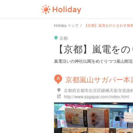
user
pin
tel
time
url
guide
Holiday トップ
【京都】嵐電をのりまわす御
京都
date
child
solitary
pet
driv
【京都】嵐電をの
tokyo
kanagawa
osaka
kyoto
hyo
嵐電沿いの神社仏閣をめぐりつつ嵐山附近
京都嵐山サガパー本
A
京都府京都市右京区嵯峨天龍寺造路
http://www.sagapar.com/index.html