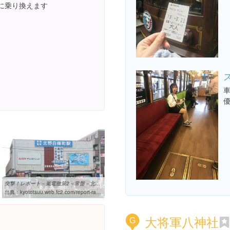
に乗り換えます
突撃！レポート－嵐電散策2～常盤－北野白梅町～│京都通
出典：
kyototsuu.web.fc2.com/report-randen2.html
大将軍八神社
G