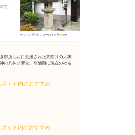
京都府京都市上京区一条通御前西入西町４８
サント芹沢 鴨
Google
Places
き御所北西に創建された方除けの大将
神の八神と習合。明治期に現在の社名
スポット内のおすすめ
スポット内のおすすめ