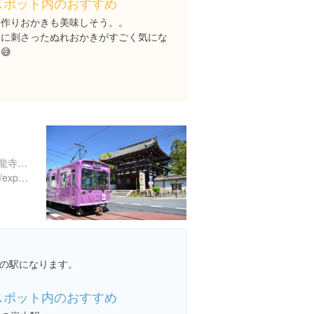
スポット内のおすすめ
手作りおかきも美味しそう。。
串に刺さったぬれおかきがすごく気にな
😅
京都府京都市右京区嵯峨天龍寺芒ノ馬場町６３-１
https://www.instagram.com/explore/locations/363471087380135
の駅になります。
スポット内のおすすめ