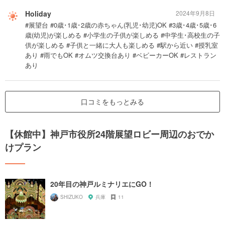
Holiday
2024年9月8日
#展望台 #0歳･1歳･2歳の赤ちゃん(乳児･幼児)OK #3歳･4歳･5歳･6
歳(幼児)が楽しめる #小学生の子供が楽しめる #中学生･高校生の子
供が楽しめる #子供と一緒に大人も楽しめる #駅から近い #授乳室
あり #雨でもOK #オムツ交換台あり #ベビーカーOK #レストラン
あり
口コミをもっとみる
【休館中】神戸市役所24階展望ロビー周辺のおでか
けプラン
20年目の神戸ルミナリエにGO！
SHIZUKO
兵庫
11