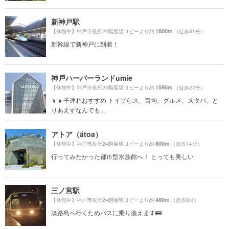
新神戸駅
1800m
【休館中】神戸市役所24階展望ロビーより約
（徒歩31分）
新幹線で新神戸に到着！
神戸ハーバーランドumie
1590m
【休館中】神戸市役所24階展望ロビーより約
（徒歩27分）
👦👧子連れおすすめ トイザらス、百均、グルメ、スタバ、と
りあえずなんでも...
アトア（átoa）
800m
【休館中】神戸市役所24階展望ロビーより約
（徒歩14分）
行ってみたかった都市型水族館へ！ とっても美しい
三ノ宮駅
480m
【休館中】神戸市役所24階展望ロビーより約
（徒歩8分）
淡路島へ行くためバスに乗り換えます🚌