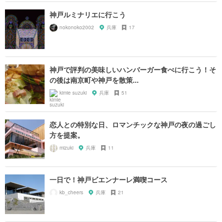
神戸ルミナリエに行こう
nokonoko2002
兵庫
17
神戸で評判の美味しいハンバーガー食べに行こう！そ
の後は南京町や神戸を散策...
kimie suzuki
兵庫
51
恋人との特別な日、ロマンチックな神戸の夜の過ごし
方を提案。
mizuki
兵庫
11
一日で！神戸ビエンナーレ満喫コース
kb_cheers
兵庫
21