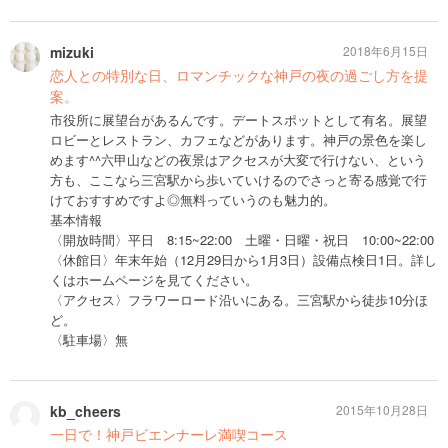
mizuki
2018年6月15日
恋人との特別な日、ロマンチックな神戸の夜の過ごし方を提
案。
市役所に展望台があるんです。デートスポットとして有名。展望
ロビーとレストラン、カフェなどがあります。神戸の景色を楽し
めます^^六甲山などの夜景はアクセスが大変で行けない、という
方も、ここなら三宮駅から歩いていけるのでさっと寄る感覚で行
けておすすめですよ◎無料っていうのも魅力的。
基本情報
〈開放時間〉平日 8:15~22:00 土曜・日曜・祝日 10:00~22:00
〈休館日〉年末年始（12月29日から1月3日）設備点検日1日。詳し
くはホームページを見てください。
〈アクセス〉フラワーロード沿いにある。三宮駅から徒歩10分ほ
ど。
〈駐車場〉無
kb_cheers
2015年10月28日
一日で！神戸ビエンナーレ満喫コース