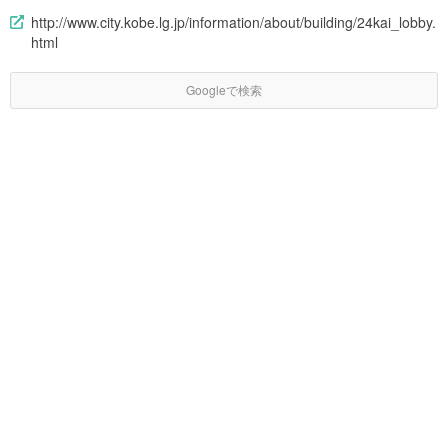
http://www.city.kobe.lg.jp/information/about/building/24kai_lobby.
html
Googleで検索