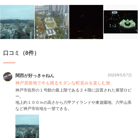
口コミ（8件）
関西が好っきゃねん
2023年5月7日
神戸居留地で今も残るモダンな町並みを楽しむ旅
神戸市役所の１号館の最上階である２４階に設置された展望ロビ
ー。
地上約１００ｍの高さから六甲アイランドや東遊園地、六甲山系
など神戸市街地を一望できる。