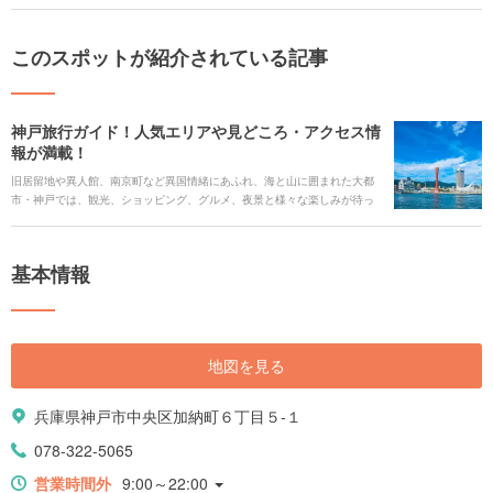
このスポットが紹介されている記事
神戸旅行ガイド！人気エリアや見どころ・アクセス情
報が満載！
旧居留地や異人館、南京町など異国情緒にあふれ、海と山に囲まれた大都
市・神戸では、観光、ショッピング、グルメ、夜景と様々な楽しみが待っ
ています。また、大都市でありながら、ほんの少し足をのばすだけで高原
での観光や山あいの温泉も楽しめます。 今回は、神戸旅行の見どころや人
気の観光スポット、ご当地グルメ、アクセス情報、ホテルなどをまとめて
基本情報
ご紹介します。
地図を見る
兵庫県神戸市中央区加納町６丁目５-１
078-322-5065
営業時間外
9:00～22:00