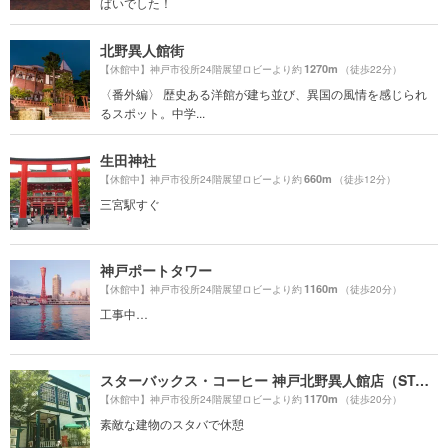
ぱいでした！
北野異人館街
1270m
【休館中】神戸市役所24階展望ロビーより約
（徒歩22分）
〈番外編〉 歴史ある洋館が建ち並び、異国の風情を感じられ
るスポット。中学...
生田神社
660m
【休館中】神戸市役所24階展望ロビーより約
（徒歩12分）
三宮駅すぐ
神戸ポートタワー
1160m
【休館中】神戸市役所24階展望ロビーより約
（徒歩20分）
工事中…
スターバックス・コーヒー 神戸北野異人館店（STARBUCKS COFFEE）
1170m
【休館中】神戸市役所24階展望ロビーより約
（徒歩20分）
素敵な建物のスタバで休憩