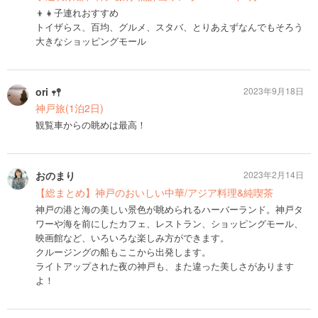
👦👧子連れおすすめ
トイザらス、百均、グルメ、スタバ、とりあえずなんでもそろう
大きなショッピングモール
ori‪‪ 𖥧𖤣
2023年9月18日
神戸旅(1泊2日)
観覧車からの眺めは最高！
おのまり
2023年2月14日
【総まとめ】神戸のおいしい中華/アジア料理&純喫茶
神戸の港と海の美しい景色が眺められるハーバーランド。神戸タ
ワーや海を前にしたカフェ、レストラン、ショッピングモール、
映画館など、いろいろな楽しみ方ができます。
クルージングの船もここから出発します。
ライトアップされた夜の神戸も、また違った美しさがあります
よ！