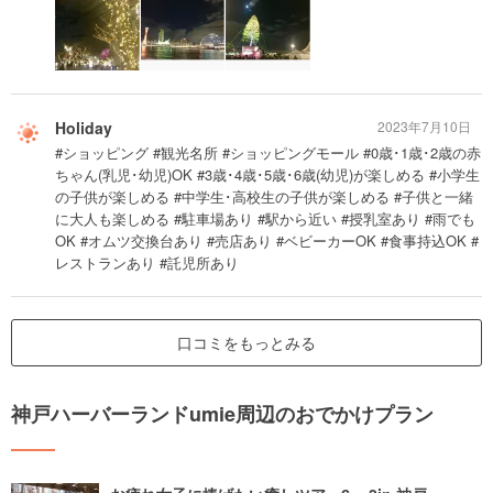
Holiday
2023年7月10日
#ショッピング #観光名所 #ショッピングモール #0歳･1歳･2歳の赤
ちゃん(乳児･幼児)OK #3歳･4歳･5歳･6歳(幼児)が楽しめる #小学生
の子供が楽しめる #中学生･高校生の子供が楽しめる #子供と一緒
に大人も楽しめる #駐車場あり #駅から近い #授乳室あり #雨でも
OK #オムツ交換台あり #売店あり #ベビーカーOK #食事持込OK #
レストランあり #託児所あり
口コミをもっとみる
神戸ハーバーランドumie周辺のおでかけプラン