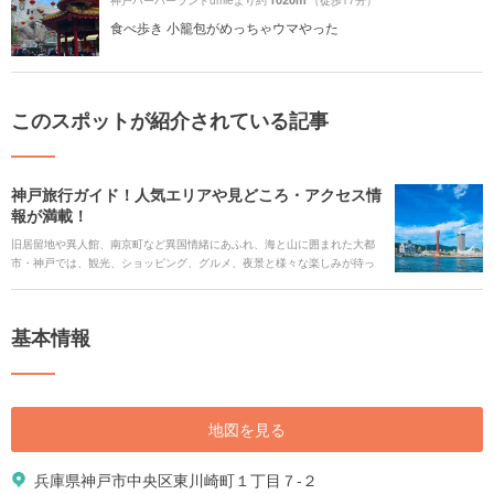
神戸ハーバーランドumieより約
（徒歩17分）
食べ歩き 小籠包がめっちゃウマやった
このスポットが紹介されている記事
神戸旅行ガイド！人気エリアや見どころ・アクセス情
報が満載！
旧居留地や異人館、南京町など異国情緒にあふれ、海と山に囲まれた大都
市・神戸では、観光、ショッピング、グルメ、夜景と様々な楽しみが待っ
ています。また、大都市でありながら、ほんの少し足をのばすだけで高原
での観光や山あいの温泉も楽しめます。 今回は、神戸旅行の見どころや人
気の観光スポット、ご当地グルメ、アクセス情報、ホテルなどをまとめて
基本情報
ご紹介します。
地図を見る
兵庫県神戸市中央区東川崎町１丁目７-２