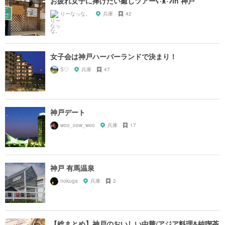
お疲れ女子に捧げたい癒しツアーʕ·ᴥ·ʔin 神戸
りーなっな。
兵庫
42
女子会は神戸ハーバーランドで決まり！
S♡
兵庫
47
神戸デート
woo_oow_woo
兵庫
17
神戸 有馬温泉
nokuga
兵庫
2
【総まとめ】神戸のおいしい中華/アジア料理&純喫茶