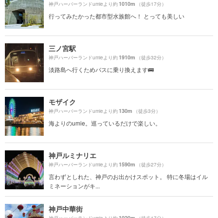
1010m
神戸ハーバーランドumieより約
（徒歩17分）
行ってみたかった都市型水族館へ！ とっても美しい
三ノ宮駅
1910m
神戸ハーバーランドumieより約
（徒歩32分）
淡路島へ行くためバスに乗り換えます🚌
モザイク
130m
神戸ハーバーランドumieより約
（徒歩3分）
海よりのumie。巡っているだけで楽しい。
神戸ルミナリエ
1590m
神戸ハーバーランドumieより約
（徒歩27分）
言わずとしれた、神戸のお出かけスポット。 特に冬場はイル
ミネーションがキ...
神戸中華街
1020m