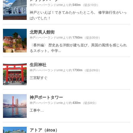
540m
神戸ハーバーランドumieより約
（徒歩10分）
神戸といえば！できてみたかったところ。 修学旅行生がいっ
ぱいでした！
北野異人館街
1760m
神戸ハーバーランドumieより約
（徒歩30分）
〈番外編〉 歴史ある洋館が建ち並び、異国の風情を感じられ
るスポット。中学...
生田神社
1730m
神戸ハーバーランドumieより約
（徒歩29分）
三宮駅すぐ
神戸ポートタワー
430m
神戸ハーバーランドumieより約
（徒歩8分）
工事中…
アトア（átoa）