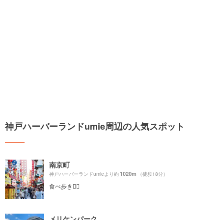
神戸ハーバーランドumie周辺の人気スポット
南京町
1020m
神戸ハーバーランドumieより約
（徒歩18分）
食べ歩き🚶‍♀️
メリケンパーク