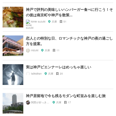
神戸で評判の美味しいハンバーガー食べに行こう！そ
の後は南京町や神戸を散策...
kimie suzuki
兵庫
51
恋人との特別な日、ロマンチックな神戸の夜の過ごし
方を提案。
mizuki
兵庫
11
実は神戸ビエンナーレはめっちゃ楽しい
taliraliran
兵庫
20
神戸居留地で今も残るモダンな町並みを楽しむ旅
関西が好っきゃねん
兵庫
17