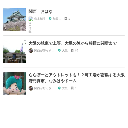
関西 おはな
森本瑞生
和歌山
2
大阪の城東で上等。大坂の陣から相撲に関所まで
関西が好っきゃねん
大阪
16
ららぽーとアウトレットも！？町工場が密集する大阪
府門真市。なみはやドーム...
関西が好っきゃねん
大阪
3