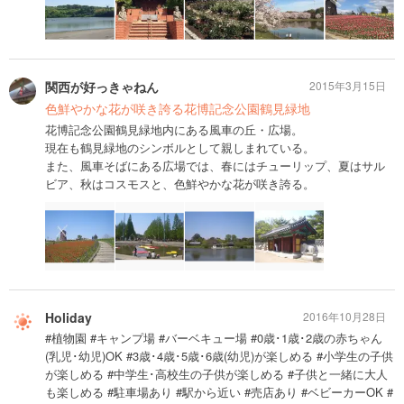
関西が好っきゃねん
2015年3月15日
色鮮やかな花が咲き誇る花博記念公園鶴見緑地
花博記念公園鶴見緑地内にある風車の丘・広場。
現在も鶴見緑地のシンボルとして親しまれている。
また、風車そばにある広場では、春にはチューリップ、夏はサル
ビア、秋はコスモスと、色鮮やかな花が咲き誇る。
Holiday
2016年10月28日
#植物園 #キャンプ場 #バーベキュー場 #0歳･1歳･2歳の赤ちゃん
(乳児･幼児)OK #3歳･4歳･5歳･6歳(幼児)が楽しめる #小学生の子供
が楽しめる #中学生･高校生の子供が楽しめる #子供と一緒に大人
も楽しめる #駐車場あり #駅から近い #売店あり #ベビーカーOK #