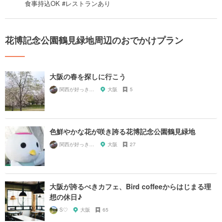
食事持込OK #レストランあり
花博記念公園鶴見緑地周辺のおでかけプラン
大阪の春を探しに行こう
関西が好っきゃねん
大阪
5
色鮮やかな花が咲き誇る花博記念公園鶴見緑地
関西が好っきゃねん
大阪
27
大阪が誇るべきカフェ、Bird coffeeからはじまる理
想の休日♪
S♡
大阪
65