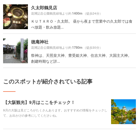
久太郎鶴見店
1400m
花博記念公園鶴見緑地より約
（徒歩24分）
ＫＵＴＡＲＯ・久太郎。 昼から夜まで営業中の久太郎では食
べ放題・飲み放題...
徳庵神社
1780m
花博記念公園鶴見緑地より約
（徒歩30分）
祭神は、天照皇大神、豊受姫大神、住吉大神、大国主大神。
創建時期など詳...
このスポットが紹介されている記事
【大阪観光】9月はここをチェック！
9月の大阪は見どころがたくさんあります。おすすすめの情報をチェックし
て、お出かけの参考にしてくださいね。