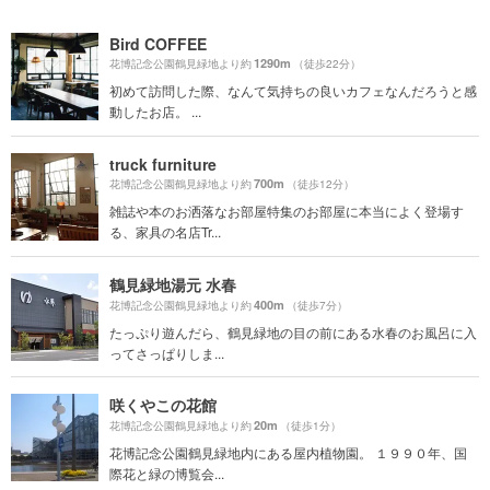
Bird COFFEE
1290m
花博記念公園鶴見緑地より約
（徒歩22分）
初めて訪問した際、なんて気持ちの良いカフェなんだろうと感
動したお店。 ...
truck furniture
700m
花博記念公園鶴見緑地より約
（徒歩12分）
雑誌や本のお洒落なお部屋特集のお部屋に本当によく登場す
る、家具の名店Tr...
鶴見緑地湯元 水春
400m
花博記念公園鶴見緑地より約
（徒歩7分）
たっぷり遊んだら、鶴見緑地の目の前にある水春のお風呂に入
ってさっぱりしま...
咲くやこの花館
20m
花博記念公園鶴見緑地より約
（徒歩1分）
花博記念公園鶴見緑地内にある屋内植物園。 １９９０年、国
際花と緑の博覧会...