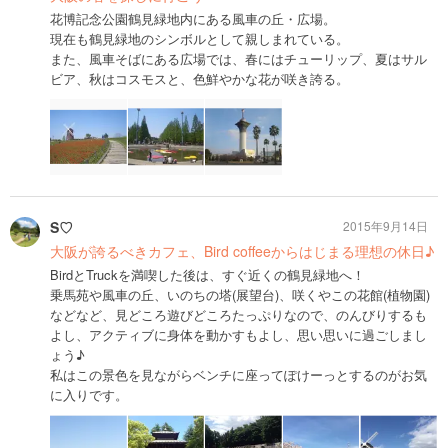
花博記念公園鶴見緑地内にある風車の丘・広場。
現在も鶴見緑地のシンボルとして親しまれている。
また、風車そばにある広場では、春にはチューリップ、夏はサル
ビア、秋はコスモスと、色鮮やかな花が咲き誇る。
S♡
2015年9月14日
大阪が誇るべきカフェ、Bird coffeeからはじまる理想の休日♪
BirdとTruckを満喫した後は、すぐ近くの鶴見緑地へ！
乗馬苑や風車の丘、いのちの塔(展望台)、咲くやこの花館(植物園)
などなど、見どころ遊びどころたっぷりなので、のんびりするも
よし、アクティブに身体を動かすもよし、思い思いに過ごしまし
ょう♪
私はこの景色を見ながらベンチに座ってぽけーっとするのがお気
に入りです。