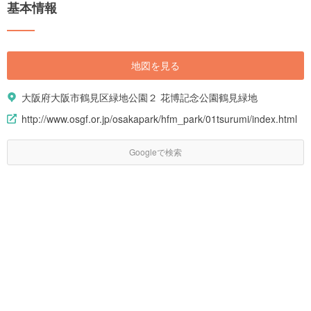
基本情報
地図を見る
大阪府大阪市鶴見区緑地公園２ 花博記念公園鶴見緑地
http://www.osgf.or.jp/osakapark/hfm_park/01tsurumi/index.html
Googleで検索