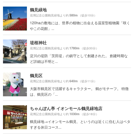
鶴見緑地
580m
花博記念公園鶴見緑地より約
（徒歩10分）
120haの敷地には、世界の植物に出会える温室型植物園「咲く
やこの花館」...
堤根神社
1780m
花博記念公園鶴見緑地より約
（徒歩30分）
淀川の堤防「茨田堤」の鎮守として創建された。 創建時期な
ど詳細は不明と...
鶴見区
640m
花博記念公園鶴見緑地より約
（徒歩11分）
大阪市鶴見区で活躍するキャラクター。 鶴がモチーフ。 特徴
は、鶴見区の「...
ちゃんぽん亭 イオンモール鶴見緑地店
1030m
花博記念公園鶴見緑地より約
（徒歩18分）
鶴見緑地→イオンモール鶴見、というのは近くに住む人はベタ
すぎる休日コース...