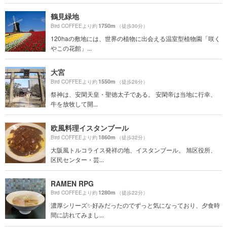
鶴見緑地
1750m
Bird COFFEEより約
（徒歩30分）
120haの敷地には、世界の植物に出会える温室型植物園「咲く
やこの花館」...
大宮
1550m
Bird COFFEEより約
（徒歩26分）
祭神は、安閑天皇・聖徳太子である。 安閑帝は当地に行幸、
牛を放牧して開...
欧風料理イスタンブール
1860m
Bird COFFEEより約
（徒歩32分）
大阪風トルコライス発祥の地、イスタンブール。 旭区役所、
区民センター・芸...
RAMEN RPG
1280m
Bird COFFEEより約
（徒歩22分）
濃厚シリーズ✨好みだったのでずっと気になっており、夕食時
間に訪れてみまし...