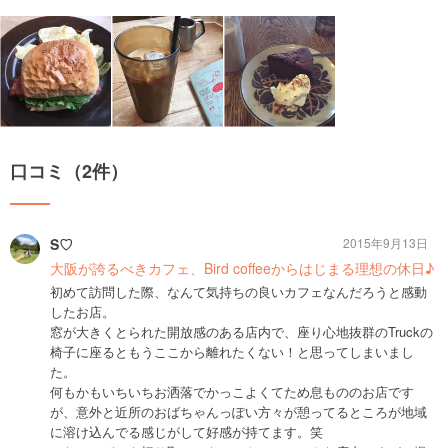
口コミ（2件）
S♡
2015年9月13日
大阪が誇るべきカフェ、Bird coffeeからはじまる理想の休日♪
初めて訪問した際、なんて気持ちの良いカフェなんだろうと感動
したお店。
窓が大きくとられた開放感のある店内で、座り心地抜群のTruckの
椅子に座るともうここから離れたくない！と思ってしまいまし
た。
何もかもいちいちお洒落でかっこよくてため息もののお店です
が、意外と近所のおばちゃんっぽい方々が憩ってるところが地域
に溶け込んでる感じがして好感が持てます。笑