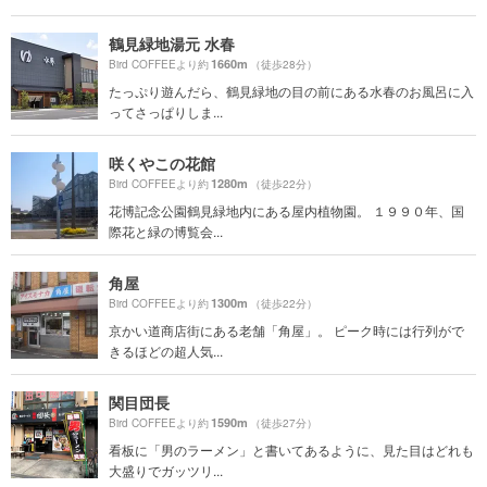
鶴見緑地湯元 水春
1660m
Bird COFFEEより約
（徒歩28分）
たっぷり遊んだら、鶴見緑地の目の前にある水春のお風呂に入
ってさっぱりしま...
咲くやこの花館
1280m
Bird COFFEEより約
（徒歩22分）
花博記念公園鶴見緑地内にある屋内植物園。 １９９０年、国
際花と緑の博覧会...
角屋
1300m
Bird COFFEEより約
（徒歩22分）
京かい道商店街にある老舗「角屋」。 ピーク時には行列がで
きるほどの超人気...
関目団長
1590m
Bird COFFEEより約
（徒歩27分）
看板に「男のラーメン」と書いてあるように、見た目はどれも
大盛りでガッツリ...