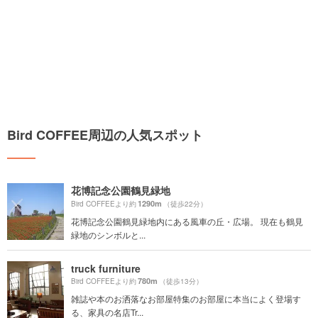
Bird COFFEE周辺の人気スポット
花博記念公園鶴見緑地
1290m
Bird COFFEEより約
（徒歩22分）
花博記念公園鶴見緑地内にある風車の丘・広場。 現在も鶴見
緑地のシンボルと...
truck furniture
780m
Bird COFFEEより約
（徒歩13分）
雑誌や本のお洒落なお部屋特集のお部屋に本当によく登場す
る、家具の名店Tr...