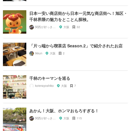
日本一安い商店街から日本一元気な商店街へ！旭区・
千林界隈の魅力をとことん探検。
関西が好っきゃねん
大阪
32
「片っ端から喫茶店 Season.2」で紹介されたお店
Ikkun
大阪
2
千林のキーマンを巡る
koterayoshiko
大阪
7
あかん！大阪、ホンマおもろすぎる！
関西が好っきゃねん
大阪
115