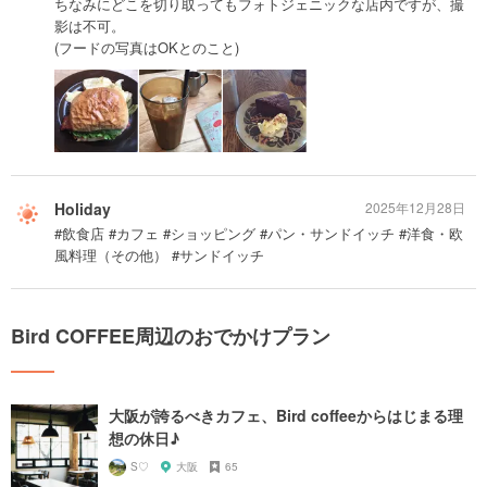
ちなみにどこを切り取ってもフォトジェニックな店内ですが、撮
影は不可。
(フードの写真はOKとのこと)
Holiday
2025年12月28日
#飲食店 #カフェ #ショッピング #パン・サンドイッチ #洋食・欧
風料理（その他） #サンドイッチ
Bird COFFEE周辺のおでかけプラン
大阪が誇るべきカフェ、Bird coffeeからはじまる理
想の休日♪
S♡
大阪
65