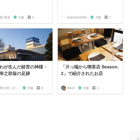
田 美奈
大阪
4
koterayoshiko
大阪
7
わが生んだ経営の神様・
「片っ端から喫茶店 Season.
幸之助翁の足跡
2」で紹介されたお店
関西が好っきゃねん
大阪
6
Ikkun
大阪
2
ス