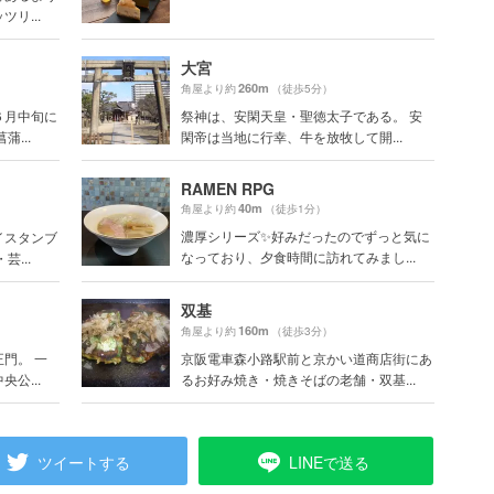
リ...
大宮
260m
角屋より約
（徒歩5分）
６月中旬に
祭神は、安閑天皇・聖徳太子である。 安
...
閑帝は当地に行幸、牛を放牧して開...
RAMEN RPG
40m
角屋より約
（徒歩1分）
濃厚シリーズ✨好みだったのでずっと気に
イスタンブ
なっており、夕食時間に訪れてみまし...
...
双基
160m
角屋より約
（徒歩3分）
門。 一
京阪電車森小路駅前と京かい道商店街にあ
公...
るお好み焼き・焼きそばの老舗・双基...
ツイートする
LINEで送る