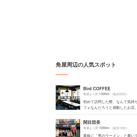
角屋周辺の人気スポット
Bird COFFEE
1300m
角屋より約
（徒歩22分）
初めて訪問した際、なんて気持
フェなんだろうと感動したお店。 .
関目団長
1050m
角屋より約
（徒歩18分）
看板に「男のラーメン」と書い