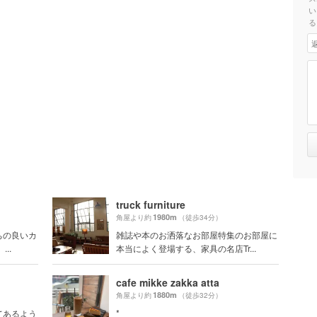
い
る
truck furniture
1980m
角屋より約
（徒歩34分）
ちの良いカ
雑誌や本のお洒落なお部屋特集のお部屋に
..
本当によく登場する、家具の名店Tr...
cafe mikke zakka atta
1880m
角屋より約
（徒歩32分）
*
てあるよう