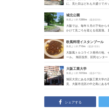
に、見た目はどれも大盛りでガッツ
城北公園
1280m
角屋より約
（徒歩22分）
大阪では、毎年５月の下旬から
かけて見ごろを迎える花菖蒲。 菖蒲
欧風料理イスタンブール
710m
角屋より約
（徒歩12分）
大阪風トルコライス発祥の地、
ール。 旭区役所、区民センター・芸
大阪工業大学
1010m
角屋より約
（徒歩17分）
旭区大宮にある大阪工業大学の正
見、大阪市北区の中之島にある中央
シェアする