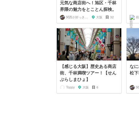
元気な商店街へ！旭区・千林
界隈の魅力をとことん探検。
関西が好っきゃねん
大阪
32
前
【感じる大阪】歴史ある商店
なに
街、千林満喫ツアー！【せん
松下
ぶらしまひょ】
Toppy
大阪
6