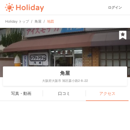
ログイン
Holiday トップ
角屋
地図
角屋
大阪府大阪市 旭区森小路2-8−22
写真・動画
口コミ
アクセス