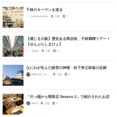
千林のキーマンを巡る
koterayoshiko
大阪
7
【感じる大阪】歴史ある商店街、千林満喫ツアー！
【せんぶらしまひょ】
Toppy
大阪
6
なにわが生んだ経営の神様・松下幸之助翁の足跡
関西が好っきゃねん
大阪
6
「片っ端から喫茶店 Season.2」で紹介されたお店
Ikkun
大阪
2