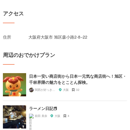
アクセス
住所
大阪府大阪市 旭区森小路2-8−22
周辺のおでかけプラン
日本一安い商店街から日本一元気な商店街へ！旭区・
千林界隈の魅力をとことん探検。
関西が好っきゃねん
大阪
32
ラーメン日記📕
前田 美奈
大阪
4