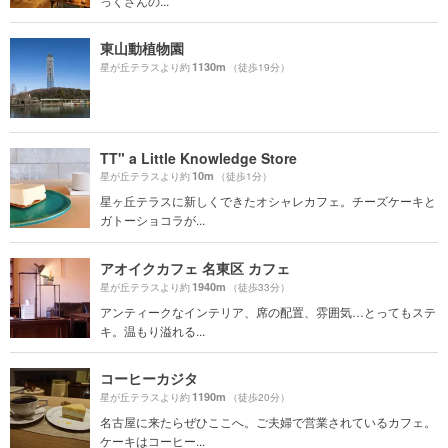
っくさんの...
東山動植物園
1130m
星が丘テラスより約
（徒歩19分）
TT" a Little Knowledge Store
10m
星が丘テラスより約
（徒歩1分）
星ヶ丘テラスに新しくできたオシャレカフェ。チーズケーキと
ガトーショコラが...
アオイクカフェ 名東区 カフェ
1940m
星が丘テラスより約
（徒歩33分）
アンティークなインテリア、席の配置、雰囲気…とってもステ
キ。温もり溢れる...
コーヒーカジタ
1190m
星が丘テラスより約
（徒歩20分）
名古屋に来たらぜひここへ。ご夫婦で営業されているカフェ。
ケーキはコーヒー...