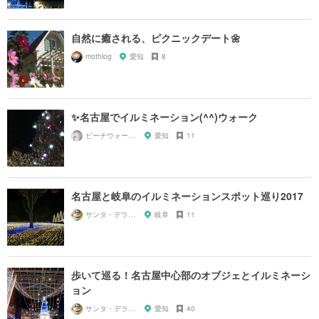
自然に癒される、ピクニックデート🌼
mothlog
愛知
8
✨名古屋でイルミネーション(^^)ウォーク
ビーチウォーカー
愛知
11
名古屋と岐阜のイルミネーションスポット巡り2017
サンタ・デラックス
岐阜
11
歩いて巡る！名古屋中心部のオブジェとイルミネーシ
ョン
サンタ・デラックス
愛知
40