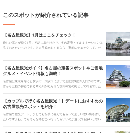
このスポットが紹介されている記事
【名古屋観光】1月はここをチェック！
厳しい寒さが続く1月。初詣に出かけたり、冬の定番・イルミネーションは
見ておきたいものです。名古屋観光をするなら、事前にチェックして、ぜ
ひプランの参考にしてみてください。
【名古屋観光ガイド】名古屋の定番スポットやご当地
グルメ・イベント情報も満載！
名古屋は東京を除くと横浜市・大阪市に次いで全国第3位の人口の市です。
古から三種の神器である草薙剣が祀られた熱田神宮の街として有名でした
が、江戸時代に尾張徳川家の城下町として栄えました。さらに名古屋・大
須・栄・金山など繁華街も多く、地元の人々の活気を感じられる土地でも
【カップルで行く名古屋観光！】デートにおすすめの
あります。 熱田神宮・大須観音・名古屋城や徳川園など歴史に触れること
名古屋観光スポットを紹介！
ができる観光スポットも多い一方で、大須商店街や栄・金山エリアは名古
屋の新しいカルチャーを常に発信し続けています。また、名古屋港水族館
名古屋で観光デート、少しでも相手に喜んでもらって楽しい思い出を作り
や東山動植物園など家族や恋人と一緒に楽しむことができるスポットが多
たいですよね。でもそんな時どこへ行ったらいいのか迷う方も多いと思い
いのも特徴的です。そして何と言っても名古屋めしです。八丁味噌の甘い
ます。そこで今回は雰囲気抜群の駅近スポットやアクティブなカップル向
味付けの味噌カツや味噌煮込みうどん、どて焼き、かと思えばあんかけス
けのレジャースポットなど、名古屋おすすめのデートスポットをテーマ別
パや台湾まぜそばなどのB級グルメまで勢ぞろいしています。新しいカルチ