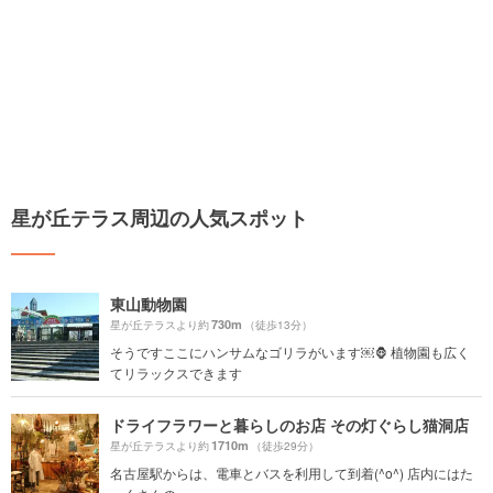
星が丘テラス周辺の人気スポット
東山動物園
730m
星が丘テラスより約
（徒歩13分）
そうですここにハンサムなゴリラがいます￼🦍 植物園も広く
てリラックスできます
ドライフラワーと暮らしのお店 その灯ぐらし猫洞店
1710m
星が丘テラスより約
（徒歩29分）
名古屋駅からは、電車とバスを利用して到着(^o^) 店内にはた