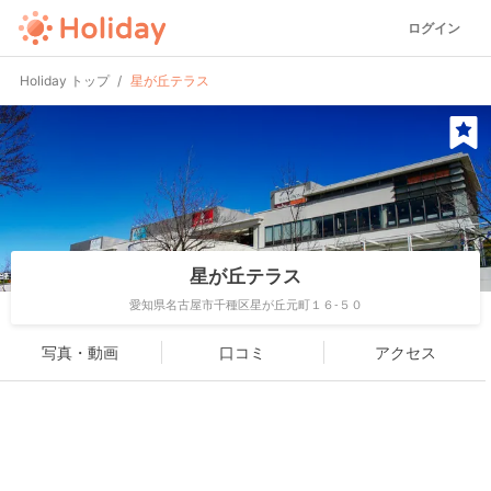
ログイン
Holiday トップ
星が丘テラス
星が丘テラス
愛知県名古屋市千種区星が丘元町１６-５０
写真・動画
口コミ
アクセス