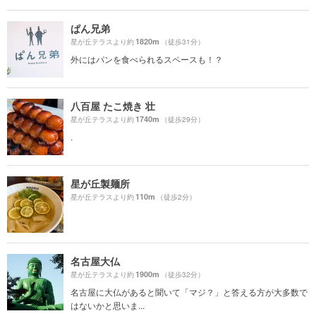
ぱん兄弟
1820m
星が丘テラスより約
（徒歩31分）
外にはパンを食べられるスペースも！？
八百屋 たこ焼き 壮
1740m
星が丘テラスより約
（徒歩29分）
.
星が丘製麺所
110m
星が丘テラスより約
（徒歩2分）
名古屋大仏
1900m
星が丘テラスより約
（徒歩32分）
名古屋に大仏があると聞いて「マジ？」と答える方が大多数で
はないかと思いま...