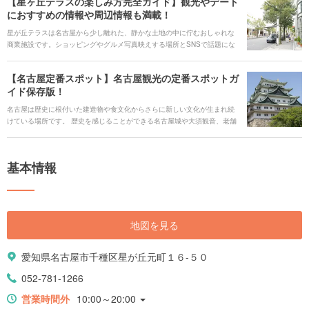
【星ヶ丘テラスの楽しみ方完全ガイド】観光やデート
にご紹介したいと思います。
ャーと古いカルチャーが入り混じる不思議な都市、名古屋。今回はそんな
におすすめの情報や周辺情報も満載！
名古屋の魅力を余すところなくお伝えします。
星が丘テラスは名古屋から少し離れた、静かな土地の中に佇むおしゃれな
商業施設です。ショッピングやグルメ写真映えする場所とSNSで話題にな
り、今とっても注目されているスポットです。今回はそんな星が丘テラス
に潜入してきました。ゆったりショッピングを楽しめて美味しいものが食
【名古屋定番スポット】名古屋観光の定番スポットガ
べられるだけじゃない、星が丘テラスの魅力をお伝えいたします。
イド保存版！
名古屋は歴史に根付いた建造物や食文化からさらに新しい文化が生まれ続
けている場所です。 歴史を感じることができる名古屋城や大須観音、老舗
から新しいお店まで軒を連ねる大須商店街、海洋研究の最先端の名古屋港
水族館、ショッピングに最適の名古屋ビルヂングや星ヶ丘テラスなど、観
光する場所も様々なところがあります。 また、特有の食文化である甘い味
基本情報
噌をふんだんに使った濃いめの味の味噌カツや、味噌煮込みうどん、切り
分けた鰻をお櫃に入れて食べるひつまぶしなども有名です。さらに喫茶店
のモーニングの文化があり朝早くから喫茶店がオープンしています。 今回
は名古屋に行くなら是非訪れたい定番のスポットやモーニング喫茶、名古
屋めしのお店を紹介したいと思います。
地図を見る
愛知県名古屋市千種区星が丘元町１６-５０
052-781-1266
営業時間外
10:00～20:00