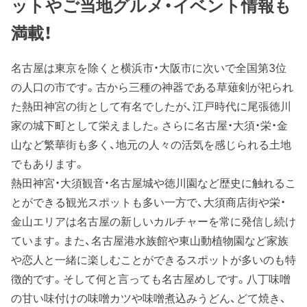
ットやご当地グルメ・イベント情報も
満載！
名古屋は東京を除くと横浜市・大阪市に次いで全国第3位
の人口の市です。古から三種の神器である草薙剣が祀られ
た熱田神宮の街として有名でしたが、江戸時代に尾張徳川
家の城下町として栄えました。さらに名古屋・大須・栄・金
山など繁華街も多く、地元の人々の活気を感じられる土地
でもあります。
熱田神宮・大須観音・名古屋城や徳川園など歴史に触れるこ
とができる観光スポットも多い一方で、大須商店街や栄・
金山エリアは名古屋の新しいカルチャーを常に発信し続け
ています。また、名古屋港水族館や東山動植物園など家族
や恋人と一緒に楽しむことができるスポットが多いのも特
徴的です。そして何と言っても名古屋めしです。八丁味噌
の甘い味付けの味噌カツや味噌煮込みうどん、どて焼き、