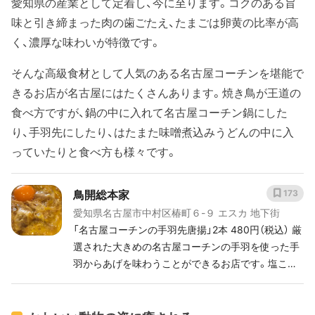
愛知県の産業として定着し、今に至ります。コクのある旨
味と引き締まった肉の歯ごたえ、たまごは卵黄の比率が高
く、濃厚な味わいが特徴です。
そんな高級食材として人気のある名古屋コーチンを堪能で
きるお店が名古屋にはたくさんあります。焼き鳥が王道の
食べ方ですが、鍋の中に入れて名古屋コーチン鍋にした
り、手羽先にしたり、はたまた味噌煮込みうどんの中に入
っていたりと食べ方も様々です。
鳥開総本家
173
愛知県名古屋市中村区椿町６-９ エスカ 地下街
「名古屋コーチンの手羽先唐揚」2本 480円（税込） 厳
選された大きめの名古屋コーチンの手羽を使った手
羽からあげを味わうことができるお店です。塩こし
ょう以外にも6種類のスパイスと赤ワインが入った
しょうゆベースのタレで甘辛い味付けになっている
のが特徴となっています。