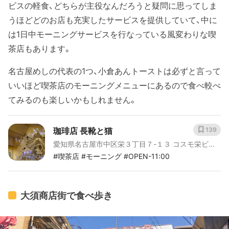
ビスの軽食、どちらが主役なんだろうと疑問に思ってしま
うほどどのお店も充実したサービスを提供していて、中に
は1日中モーニングサービスを行なっている風変わりな喫
茶店もあります。
名古屋めしの代表の1つ、小倉あんトーストは必ずと言って
いいほど喫茶店のモーニングメニューにあるので食べ較べ
てみるのも楽しいかもしれません。
珈琲店 長靴と猫
139
愛知県名古屋市中区栄３丁目７-１３ コスモ栄ビル
B1F
#喫茶店 #モーニング #OPEN-11:00
大須商店街で食べ歩き