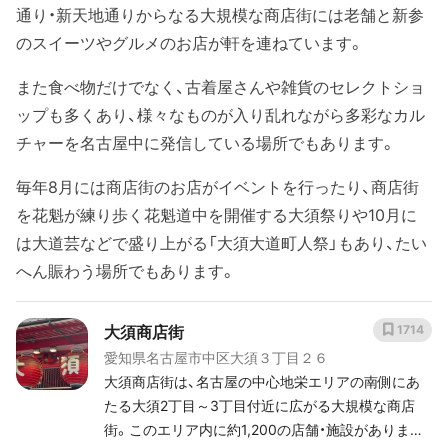
通り・新天地通りからなる大規模な商店街には老舗と新参
のスイーツやグルメのお店が軒を連ねています。
また食べ物だけでなく、古着屋さんや雑貨のセレクトショ
ップも多くあり、様々なものが入り乱れながら多彩なカル
チャーを名古屋中に発信している場所でもあります。
毎年8月には商店街のお店がイベントを行ったり、商店街
を花魁が練り歩く花魁道中を開催する大須祭りや10月に
は大道芸などで盛り上がる「大須大道町人祭」もあり、たい
へん賑わう場所でもあります。
大須商店街
1714
愛知県名古屋市中区大須３丁目２６
大須商店街は、名古屋の中心地栄エリアの南側にあ
たる大須2丁目～3丁目付近に広がる大規模な商店
街。このエリア内に約1,200の店舗・施設がありま