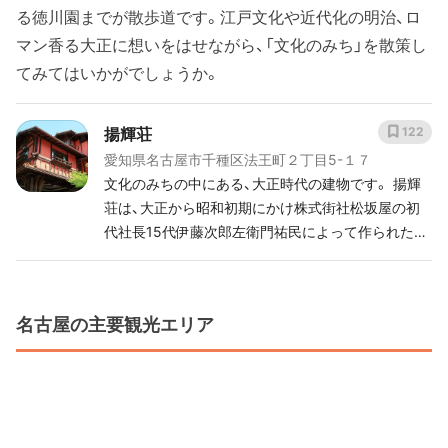
る徳川園までが散歩道です。江戸文化や近代化の明治、ロ
マン香る大正に想いをはせながら、「文化のみち」を散策し
てみてはいかがでしょうか。
揚輝荘
122
愛知県名古屋市千種区法王町２丁目5-１７
文化のみちの中にある、大正時代の建物です。 揚輝
荘は、大正から昭和初期にかけ株式街社松坂屋の初
代社長15代伊藤次郎左衛門祐民によって作られた別
荘でした。社交場としてかつては華やいでいまし
た。 揚輝荘座敷がある南園、北庭園が中心の北園の2
つに分かれていて、どちらも当時の文化を感じなが
名古屋の主要観光エリア
ら季節の植物などを眺めることができます。