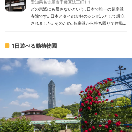
愛知県名古屋市千種区法王町1-1
いじ）
どの宗派にも属さないという、日本で唯一の超宗派
寺院です。日本とタイの友好のシンボルとして設立
されました。そのため、各宗派から持ち回りで住職を
つとめるのだそうです。 覚王山日泰寺のその他の写
真はこちらをどうぞ→
1日遊べる動植物園