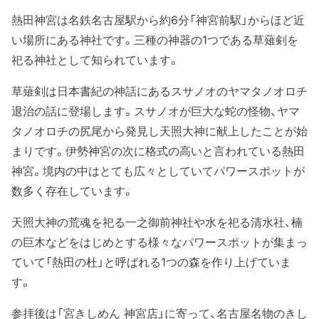
熱田神宮は名鉄名古屋駅から約6分「神宮前駅」からほど近
い場所にある神社です。三種の神器の1つである草薙剣を
祀る神社として知られています。
草薙剣は日本書紀の神話にあるスサノオのヤマタノオロチ
退治の話に登場します。スサノオが巨大な蛇の怪物、ヤマ
タノオロチの尻尾から発見し天照大神に献上したことが始
まりです。伊勢神宮の次に格式の高いと言われている熱田
神宮。境内の中はとても広々としていてパワースポットが
数多く存在しています。
天照大神の荒魂を祀る一之御前神社や水を祀る清水社、楠
の巨木などをはじめとする様々なパワースポットが集まっ
ていて「熱田の杜」と呼ばれる1つの森を作り上げていま
す。
参拝後は「宮きしめん 神宮店」に寄って、名古屋名物のきし