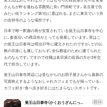
さんもが軒を連ねる雰囲気に良い門前町です。名古屋で住
みたい街ランキング第1位に選ばれる、まさに東京でいう所
の吉祥寺のような場所です。
日本で唯一釈迦の骨が安置されている覚王山日泰寺を中心
に、参道沿いの商店街がとっても発展しています。実はこ
の覚王山日泰寺は明治37年に建立されたのですが、どの仏
教の宗派にも属しておらず、全仏教徒のために建てられた
ものなんです。ですので住職は各宗派の役員の方が3年交
代で担当しています。
覚王山日泰寺周辺には昔ながらのお団子屋さんから最新の
写真映えするようなおしゃれカフェまでもが揃っている、
カフェ好き・食べ歩き好きにはたまらないスポットです。
覚王山日泰寺（かくおうざんにった
34