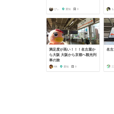
ぴぃ
愛知
0
も
満足度が高い！！！名古屋か
名古
ら大阪 大阪から京都へ観光列
車の旅
kik
愛知
0
三