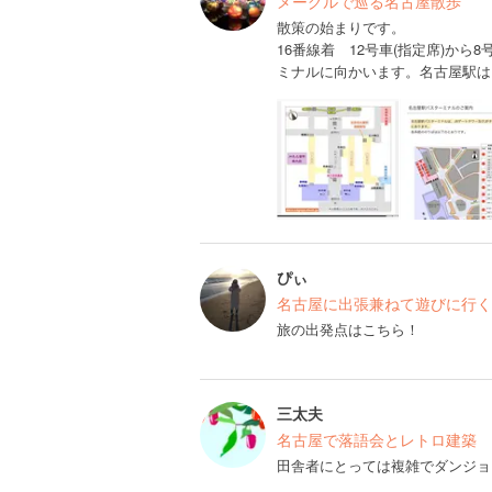
メーグルで巡る名古屋散歩
散策の始まりです。
16番線着 12号車(指定席)か
ミナルに向かいます。名古屋駅は
ぴぃ
名古屋に出張兼ねて遊びに行くど
旅の出発点はこちら！
三太夫
名古屋で落語会とレトロ建築
田舎者にとっては複雑でダンジョ