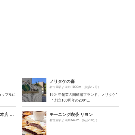
ノリタケの森
1000m
名古屋駅より約
（徒歩17分）
カップルに
1904年創業の陶磁器ブランド、ノリタケ^
_^ 創立100周年の2001...
コーヒーショップ カコ 花車本店 （coffee shop KAKO）
モーニング喫茶 リヨン
540m
名古屋駅より約
（徒歩10分）
.