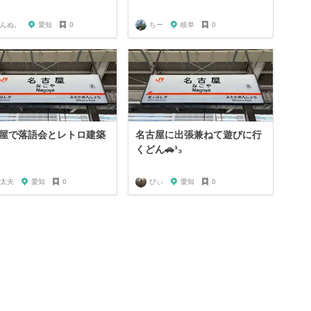
んぬ。
愛知
0
ちー
岐阜
0
屋で落語会とレトロ建築
名古屋に出張兼ねて遊びに行
くどん🚗³₃
太夫
愛知
0
ぴぃ
愛知
0