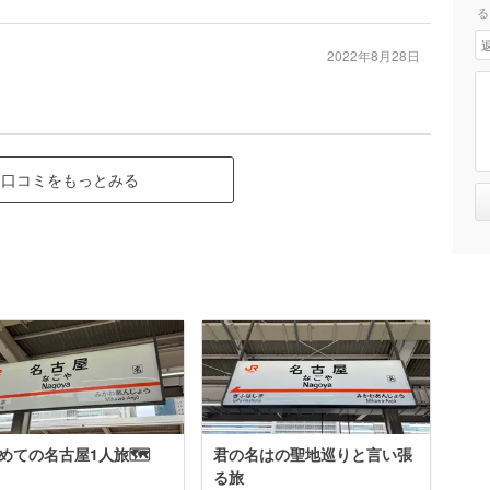
る
2022年8月28日
口コミをもっとみる
めての名古屋1人旅🗺
君の名はの聖地巡りと言い張
る旅