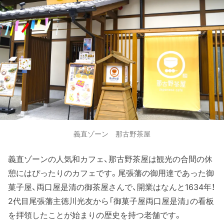
義直ゾーン 那古野茶屋
義直ゾーンの人気和カフェ、那古野茶屋は観光の合間の休
憩にはぴったりのカフェです。尾張藩の御用達であった御
菓子屋、両口屋是清の御茶屋さんで、開業はなんと1634年！
2代目尾張藩主徳川光友から「御菓子屋両口屋是清」の看板
を拝領したことが始まりの歴史を持つ老舗です。