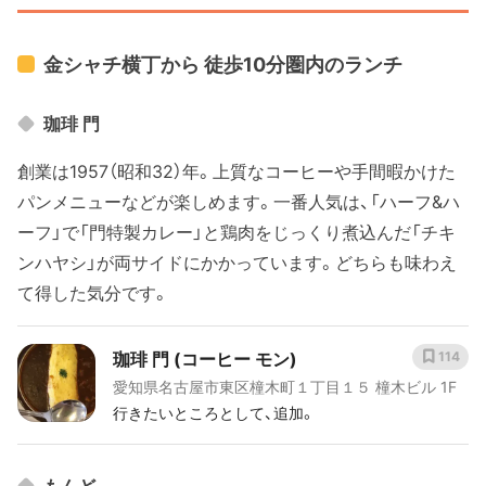
金シャチ横丁から 徒歩10分圏内のランチ
珈琲 門
創業は1957（昭和32）年。上質なコーヒーや手間暇かけた
パンメニューなどが楽しめます。一番人気は、「ハーフ&ハ
ーフ」で「門特製カレー」と鶏肉をじっくり煮込んだ「チキ
ンハヤシ」が両サイドにかかっています。どちらも味わえ
て得した気分です。
珈琲 門 (コーヒー モン)
114
愛知県名古屋市東区橦木町１丁目１５ 橦木ビル 1F
行きたいところとして、追加。
もんど