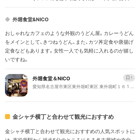
な特徴で、国内最古の控訴院庁舎となり、国の重要文
化財に指定されています。 建物内は広く、展示物や
外堀食堂&NICO
見どころも多くあり、時代や歴史の長さを感じると
ころが随所にあります。 名古屋城からは少し離れて
おしゃれなカフェのような外観のうどん屋。カレーうどん
いますが、オススメの観光スポットとなっています。
をメインとして、きつねうどん、また、カツ丼定食や唐揚げ
定食などもあります。女性一人でも気軽に入れるのが嬉し
いですね。
外堀食堂＆NICO
1
愛知県名古屋市東区東外堀町東区 東外堀町１６ 1 若
尾 ビル 1F
金シャチ横丁と合わせて観光におすすめ
金シャチ横丁と合わせて観光におすすめの人気スポットに
は、市役所駅から徒歩5分のところにある名古屋城や文化