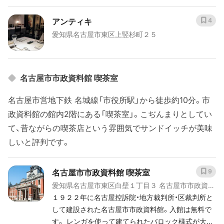
アンティキ
4
愛知県名古屋市東区上竪杉町２５
名古屋市市政資料館 喫茶室
名古屋市営地下鉄 名城線「市役所駅」から徒歩約10分。市
政資料館の館内2階にある「喫茶室」。こぢんまりとしてい
て、昔ながらの喫茶店という雰囲気でサンドイッチが美味
しいと評判です。
名古屋市市政資料館 喫茶室
9
愛知県名古屋市東区白壁１丁目３ 名古屋市市政資料
館 2F
１９２２年に名古屋控訴院・地方裁判所・区裁判所と
して建設された名古屋市市政資料館。入館は無料で
す。 レンガを使って建てられたバロック様式が大き