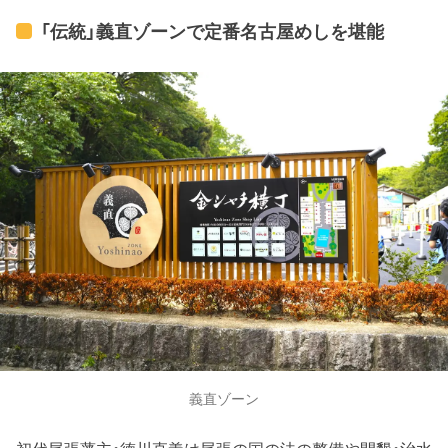
「伝統」義直ゾーンで定番名古屋めしを堪能
義直ゾーン