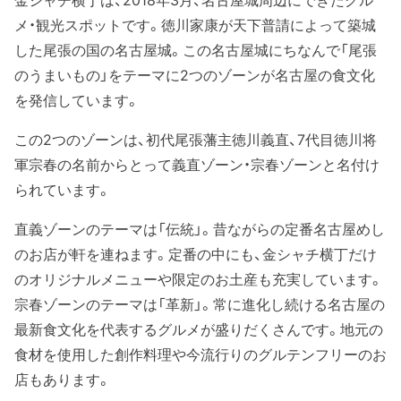
金シャチ横丁は、2018年3月、名古屋城周辺にできたグル
メ・観光スポットです。徳川家康が天下普請によって築城
した尾張の国の名古屋城。この名古屋城にちなんで「尾張
のうまいもの」をテーマに2つのゾーンが名古屋の食文化
を発信しています。
この2つのゾーンは、初代尾張藩主徳川義直、7代目徳川将
軍宗春の名前からとって義直ゾーン・宗春ゾーンと名付け
られています。
直義ゾーンのテーマは「伝統」。昔ながらの定番名古屋めし
のお店が軒を連ねます。定番の中にも、金シャチ横丁だけ
のオリジナルメニューや限定のお土産も充実しています。
宗春ゾーンのテーマは「革新」。常に進化し続ける名古屋の
最新食文化を代表するグルメが盛りだくさんです。地元の
食材を使用した創作料理や今流行りのグルテンフリーのお
店もあります。