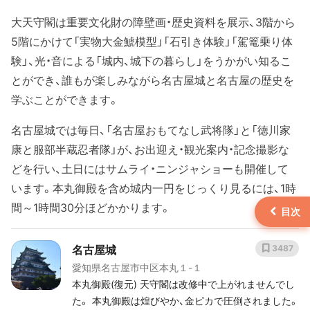
大天守閣は重要文化財の障壁画・歴史資料を展示、3階から
5階にかけて「実物大金鯱模型」「石引き体験」「駕篭乗り体
験」、光・音による「城内、城下の暮らし」をうかがい知るこ
とができ、誰もが楽しみながら名古屋城と名古屋の歴史を
学ぶことができます。
名古屋城では毎日、「名古屋おもてなし武将隊」と「徳川家
康と服部半蔵忍者隊」が、お出迎え・観光案内・記念撮影な
どを行い、土日にはサムライ・ニンジャショーも開催して
います。本丸御殿を含め城内一円をじっくり見るには、1時
間～1時間30分ほどかかります。
名古屋城
3487
愛知県名古屋市中区本丸１-１
本丸御殿(復元) 天守閣は改修中で上がれませんでし
た。 本丸御殿は煌びやか、金ピカで圧倒されました。