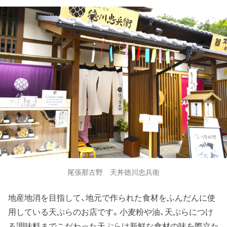
尾張那古野 天丼徳川忠兵衛
地産地消を目指して、地元で作られた食材をふんだんに使
用している天ぷらのお店です。小麦粉や油、天ぷらにつけ
る調味料までこだわった天ぷらは新鮮な食材の味を際立た