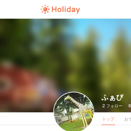
ふぁび
2
フォロー
トップ
お