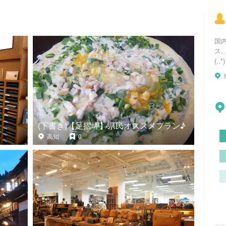
国
ス
(.
(下書き)【足摺岬】県民オススメプラン♪
高知
0