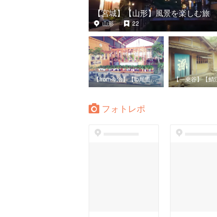
【宮城】【山形】風景を楽しむ旅
山形
22
【from今治】【to尾道】しまなみ海道自転車の旅♪
フォトレポ
dummyspot
dummyspo