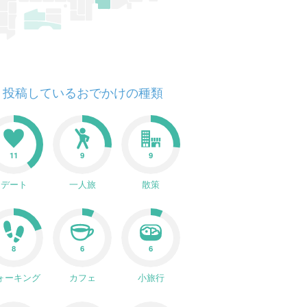
投稿しているおでかけの種類
11
9
9
デート
一人旅
散策
8
6
6
ォーキング
カフェ
小旅行