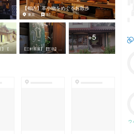
【都内】革小物をめぐるお散歩
東京
57
+
5
【一乗谷】【鯖江】【武生】福井の歴史と物づくり
【三軒茶屋】【三宿】裏道ぶらり歩き
t
dummyspot
dummyspot
ウ