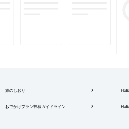
gefor
dummymessagefor
dummymessagefor
tplac
photoreportplac
photoreportplac
eholder
eholder
旅のしおり
Holi
おでかけプラン投稿ガイドライン
Holi