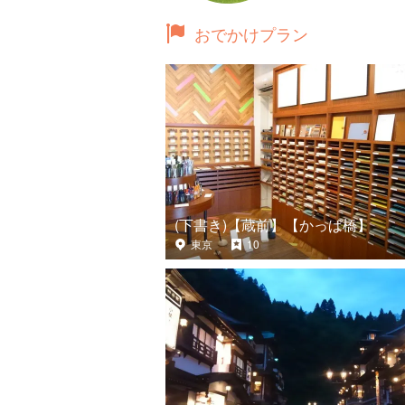
おでかけプラン
(下書き)【蔵前】【かっぱ橋】
東京
10