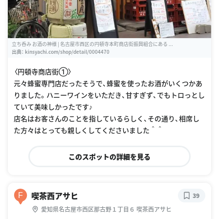
立ち呑み お酒の神様 | 名古屋市西区の円頓寺本町商店街振興組合にある ...
出典：
kinsyachi.com/shop/detail/0004470
〈円頓寺商店街①〉
元々蜂蜜専門店だったそうで、蜂蜜を使ったお酒がいくつかあ
りました。ハニーワインをいただき、甘すぎず、でもトロっとし
ていて美味しかったです♪
店名はお客さんのことを指しているらしく、その通り、相席し
た方々はとっても親しくしてくださいました＾＾
このスポットの詳細を見る
喫茶西アサヒ
F
39
愛知県名古屋市西区那古野１丁目６ 喫茶西アサヒ