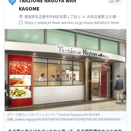
TRAZIONE NAGOYA with
D
20
KAGOME
愛知県名古屋市中村区名駅１丁目１-４ JR名古屋駅 広小路口
うまいもん通り
https://www.jrt-food-service.co.jp/store/details15.html
タワーズ通りにイタリアンレストラン「Trazione Nagoya with KAGOME ...
出典：
jouhou.nagoya/%E3%82%BF%E3%83%AF%E3%83%BC%E3%82%BA%E9%8
0%9A%E3%82%8A%E3%81%AB%E3%82%A4%E3%82%BF%E3%83%AA%E3%82%
A2%E3%83%B3%E3%83%AC%E3%82%B9%E3%83%88%E3%83%A9%E3%83%B