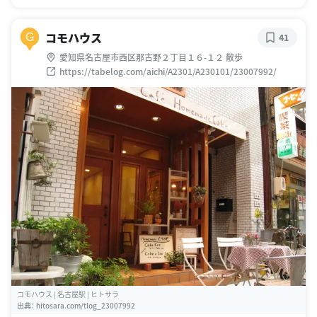
コモハウス
G
41
愛知県名古屋市西区那古野２丁目１６-１２ 散歩
https://tabelog.com/aichi/A2301/A230101/23007992/
コモハウス | 名古屋駅 | ヒトサラ
出典：
hitosara.com/tlog_23007992