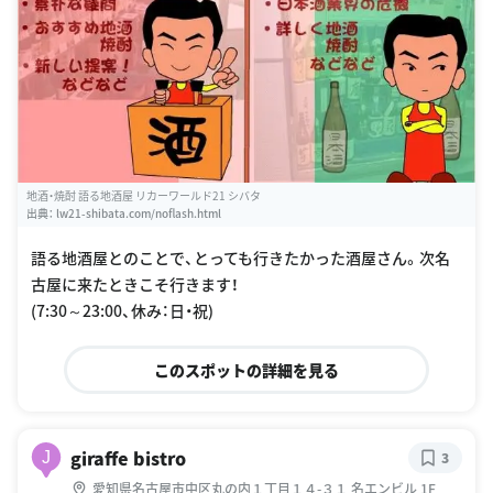
地酒・焼酎 語る地酒屋 リカーワールド21 シバタ
出典：
lw21-shibata.com/noflash.html
語る地酒屋とのことで、とっても行きたかった酒屋さん。次名
古屋に来たときこそ行きます！
(7:30～23:00、休み：日・祝)
このスポットの詳細を見る
giraffe bistro
J
3
愛知県名古屋市中区丸の内１丁目１４-３１ 名エンビル 1F