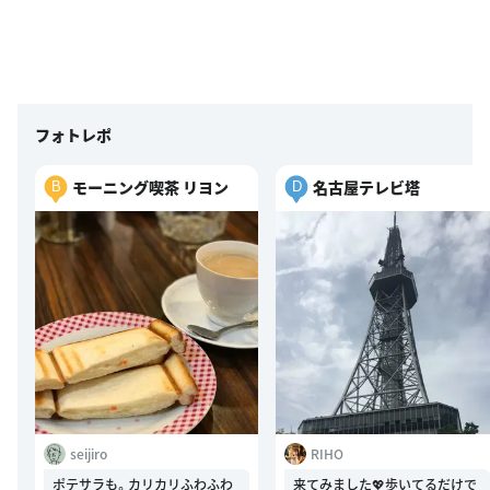
フォトレポ
モーニング喫茶 リヨン
名古屋テレビ塔
B
D
seijiro
RIHO
ポテサラも。カリカリふわふわ
来てみました💖歩いてるだけで