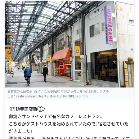
名古屋の老舗喫茶「西アサヒ」が民宿に 今月から再出発：朝日新聞デジタル
出典：
asahi.com/articles/ASH486J12H48OIPE02G.html
〈円頓寺商店街②〉
卵焼きサンドイッチで有名なカフェレストラン。
こちらがゲストハウスを始められていたので、宿泊させていた
だきました♪
清潔感があるし、おかみさんがよく話しかけてくださって、とて