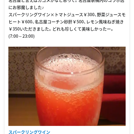
名古屋と言えばカゴメかなと思って。名古屋駅構内のコラボ店
3%E3%80%8Ctrazione-nagoya-with-kagome%E3%80%8D10
にお邪魔しました♪
スパークリングワイン×トマトジュース￥300、野菜ジュースモ
ヒート￥600、名古屋コーチン砂肝￥500、レモン風味ねぎ焼き
￥350いただきました。どれも珍しくて美味しかったー。
(7:00～23:00)
スパークリングワイン