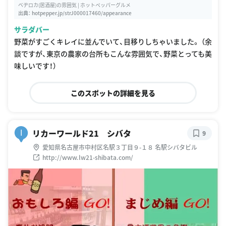
ベヂロカ(居酒屋)の雰囲気 | ホットペッパーグルメ
出典：
hotpepper.jp/strJ000017460/appearance
サラダバー
野菜がすごくキレイに並んでいて、目移りしちゃいました。 （余
談ですが、東京の農家の台所もこんな雰囲気で、野菜とっても美
味しいです！）
このスポットの詳細を見る
リカーワールド21 シバタ
I
9
愛知県名古屋市中村区名駅３丁目９-１８ 名駅シバタビル
http://www.lw21-shibata.com/