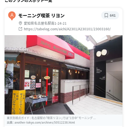
モーニング喫茶 リヨン
A
641
愛知県名古屋名駅南1-24-21
https://tabelog.com/aichi/A2301/A230101/23003160/
東京別視点ガイド : 名古屋駅の「喫茶リヨン」では”1日中”モーニング ...
出典：
another-tokyo.com/archives/50512238.html