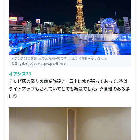
オアシス21の夜景 (愛知県名古屋市東区) -こよなく夜景を愛する人へ
出典：
yakei.jp/japan/spot.php?i=oasis
オアシス21
テレビ塔の隣りの商業施設？。 屋上に水が張ってあって、夜は
ライトアップもされていてとても綺麗でした。夕食後のお散歩
に◎