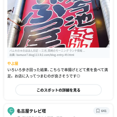
バムセの☆のほほん日記 ～三河、岡崎のモーニング ランチ情報 ...
出典：
bamuse7.blog113.fc2.com/blog-entry-49.html
やぶ屋
いろいろ歩き回った結果、こちらで串揚げとどて煮を食べて満
足。 お店に入ってつまむのが良さそうです◎
このスポットの詳細を見る
名古屋テレビ塔
C
641