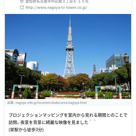
愛知県名古屋市中区錦３丁目６-１５先
http://www.nagoya-tv-tower.co.jp/
出典：
nagoya-info.jp/location/chubu/area/nagoya.html
プロジェクションマッピングを室内から見れる期間とのことで
訪問。夜景を背景に綺麗な映像を見ました＾＾
(栄駅から徒歩3分)