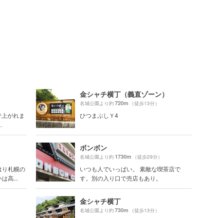
金シャチ横丁（義直ゾーン）
720m
名城公園より約
（徒歩13分）
で上がれま
ひつまぶしＹ4
.
ボンボン
1730m
名城公園より約
（徒歩29分）
はり札幌の
いつも人でいっぱい。 素敵な喫茶店で
高...
す。別の入り口で売店もあり。
）
金シャチ横丁
730m
名城公園より約
（徒歩13分）