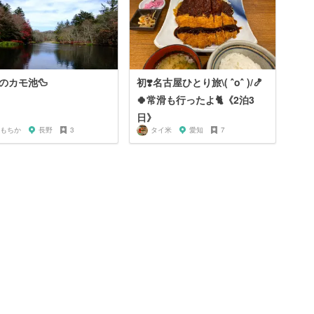
のカモ池🦆
初❣️名古屋ひとり旅\( ˆoˆ )/🍤
🍀常滑も行ったよ🐈《2泊3
日》
もちか
長野
3
タイ米
愛知
7