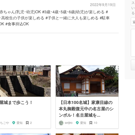
ス
2022年9月19日
い
赤ちゃん(乳児･幼児)OK #3歳･4歳･5歳･6歳(幼児)が楽しめる #
る
･高校生の子供が楽しめる #子供と一緒に大人も楽しめる #駐車
K #食事持込OK
屋城まで歩こう！
【日本100名城】家康目線の
本丸御殿復元中の名古屋のシ
ンボル！名古屋城を...
ちごや
愛知
2
seijiro
愛知
10