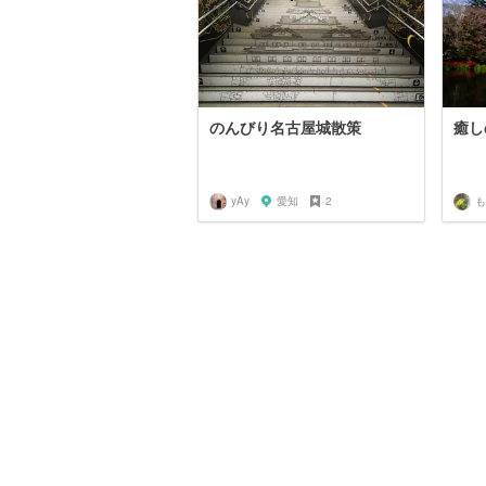
のんびり名古屋城散策
癒し
yAy
愛知
2
も