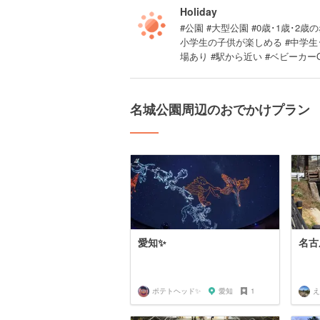
Holiday
#公園 #大型公園 #0歳･1歳･2歳の
小学生の子供が楽しめる #中学生
場あり #駅から近い #ベビーカーO
名城公園周辺のおでかけプラン
愛知✨
名古
ポテトヘッド✨
愛知
1
え