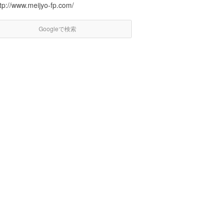
tp://www.meijyo-fp.com/
Googleで検索