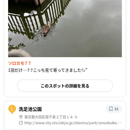
ソロカモ？？
1羽だけ…？？こっち見て寄ってきました🦆"
このスポットの詳細を見る
洗足池公園
L
32
東京都大田区南千束２丁目１４-５
http://www.city.ota.tokyo.jp/shisetsu/park/senzokuike.ht
ml