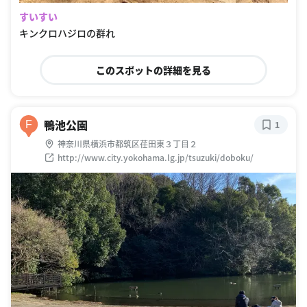
すいすい
キンクロハジロの群れ
このスポットの詳細を見る
鴨池公園
F
1
神奈川県横浜市都筑区荏田東３丁目２
http://www.city.yokohama.lg.jp/tsuzuki/doboku/