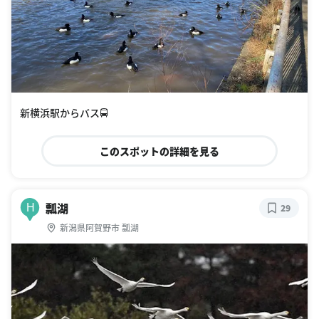
新横浜駅からバス🚍
このスポットの詳細を見る
瓢湖
H
29
新潟県阿賀野市 瓢湖