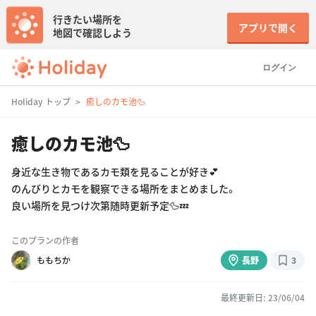
行きたい場所を
アプリで開く
地図で確認しよう
ログイン
Holiday トップ
癒しのカモ池🦆
癒しのカモ池🦆
身近な生き物であるカモ類を見ることが好き💕
のんびりとカモを観察できる場所をまとめました。
良い場所を見つけ次第随時更新予定🦆💤
このプランの作者
ももちか
長野
3
最終更新日: 23/06/04