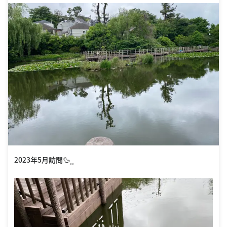
2023年5月訪問🦆⸒⸒