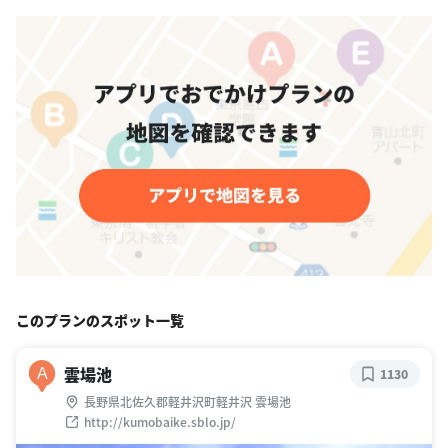
このプランのスポット一覧
雲場池
A
1130
長野県北佐久郡軽井沢町軽井沢 雲場池
http://kumobaike.sblo.jp/