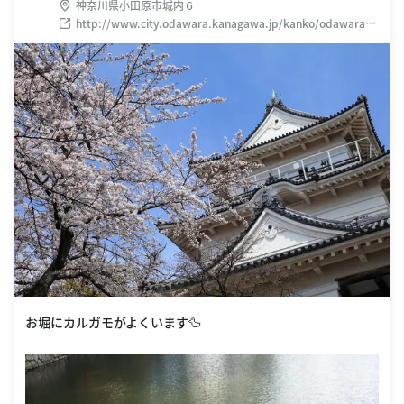
神奈川県小田原市城内６
http://www.city.odawara.kanagawa.jp/kanko/odawaraca
stle/
お堀にカルガモがよくいます🦆