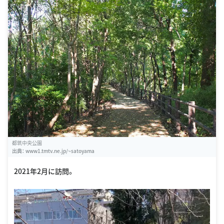
都筑中央公園
出典：
www1.tmtv.ne.jp/~satoyama
2021年2月に訪問。