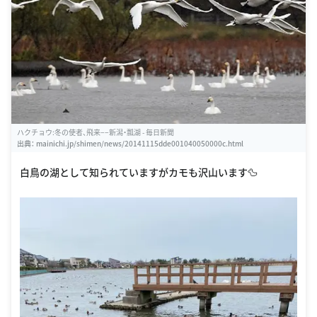
ハクチョウ:冬の使者、飛来−−新潟・瓢湖 - 毎日新聞
出典：
mainichi.jp/shimen/news/20141115dde001040050000c.html
白鳥の湖として知られていますがカモも沢山います🦆