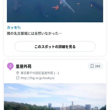
カッモ🦆
隣の名古屋城には全然いなかった…
このスポットの詳細を見る
皇居外苑
J
242
東京都千代田区皇居外苑１-１
http://fng.or.jp/koukyo/