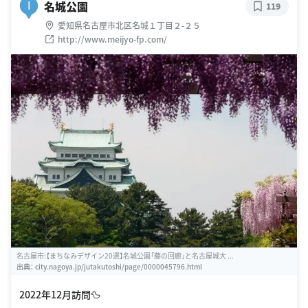
名城公園
I
119
愛知県名古屋市北区名城１丁目２-２５
http://www.meijyo-fp.com/
名古屋市:【まちなみデザイン20選】名城公園「藤の回廊」と名古屋城大 ...
出典：
city.nagoya.jp/jutakutoshi/page/0000045796.html
2022年12月訪問🦆