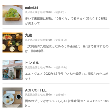
cafe634
260m
洗足池公園より約
（徒歩5分）
歩いて東銀座に移動。10分くらいで着きます🚶‍♂️もうすぐ移転
が決まって...
九絵
910m
洗足池公園より約
（徒歩16分）
【大岡山の九絵定食となめろう冷茶漬け】 第6話で登場するの
は、漁師料理...
ヒンメル
720m
洗足池公園より約
（徒歩12分）
エル・グルメ 2022年12月号「いもが最愛」に掲載されたスポ
ット
AOI COFFEE
290m
洗足池公園より約
（徒歩5分）
固めのプリンがオススメらしい 営業時間:木〜火→11:30〜18:0
0 ...