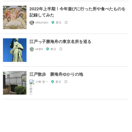
2022年上半期！今年遊びに行った所や食べたものを
記録してみた
ekkomam
東京
江戸っ子勝海舟の東京名所を巡る
seijiro
東京
江戸散歩 勝海舟ゆかりの地
小柳 恵一
東京