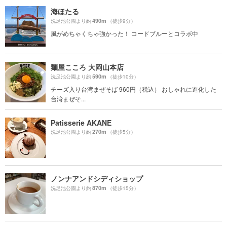
海ほたる
490m
洗足池公園より約
（徒歩9分）
風がめちゃくちゃ強かった！ コードブルーとコラボ中
麺屋こころ 大岡山本店
590m
洗足池公園より約
（徒歩10分）
チーズ入り台湾まぜそば 960円（税込） おしゃれに進化した
台湾まぜそ...
Patisserie AKANE
270m
洗足池公園より約
（徒歩5分）
ノンナアンドシディショップ
870m
洗足池公園より約
（徒歩15分）