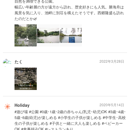
自然を満喫できる公園。
幅広い年齢層の方が遠方から訪れ、歴史好きにも人気。勝海舟は
風景を気に入り、池畔に別荘を構えたそうです。西郷隆盛も訪れ
たのだとか🌿
たく
2022年3月28日
Holiday
2020年5月14日
#遊び場 #公園 #0歳･1歳･2歳の赤ちゃん(乳児･幼児)OK #3歳･4歳･
5歳･6歳(幼児)が楽しめる #小学生の子供が楽しめる #中学生･高校
生の子供が楽しめる #子供と一緒に大人も楽しめる #ベビーカー
OK #食事持込OK #レストランあり