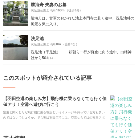
勝海舟 夫妻のお墓
160m
洗足池公園より約
（徒歩3分）
勝海舟は、官軍のおかれた池上本門寺に赴く途中、洗足池畔の
風景を気に入り、...
洗足池
0m
洗足池公園より約
（徒歩0分）
洗足池（千足池） 頼朝ら一行が鎌倉に向う途中、白幡神
社から50キロ...
このスポットが紹介されている記事
【羽田空港の楽しみ方】飛行機に乗らなくても行く価
値アリ！空港へ遊びに行こう
空港と聞くとただ飛行機に乗る場所というイメージを持っている方も多い
のではないでしょうか。でも実は羽田空港には、空港ならではの夜景スポ
ットや美味しいグルメ、遊べるスポットがたくさんあるんです。今回は、
遊びに行くだけでも楽しい羽田空港の魅力をとことんご紹介します。