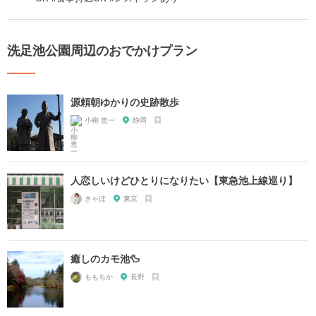
洗足池公園周辺のおでかけプラン
源頼朝ゆかりの史跡散歩
小柳 恵一
静岡
人恋しいけどひとりになりたい【東急池上線巡り】
きゃほ
東京
癒しのカモ池🦆
ももちか
長野