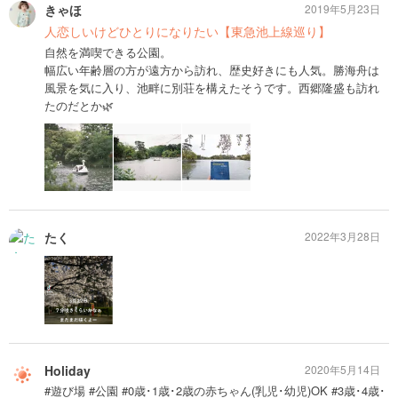
きゃほ
2019年5月23日
人恋しいけどひとりになりたい【東急池上線巡り】
自然を満喫できる公園。
幅広い年齢層の方が遠方から訪れ、歴史好きにも人気。勝海舟は
風景を気に入り、池畔に別荘を構えたそうです。西郷隆盛も訪れ
たのだとか🌿
たく
2022年3月28日
Holiday
2020年5月14日
#遊び場 #公園 #0歳･1歳･2歳の赤ちゃん(乳児･幼児)OK #3歳･4歳･