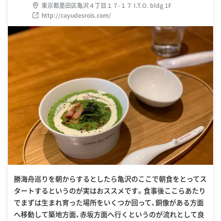
東京都墨田区亀沢４丁目１７-１７ I.T.O. bldg 1F
http://cayudesrois.com/
勝海舟巡りを朝からするとしたら亀沢のここで朝食をとってス
タートするというのが実はおススメです。食事後ここらあたり
でまずは生まれ育った場所をいくつか回って、銅像がある方面
へ移動して築地方面、赤坂方面へ行くというのが流れとして良