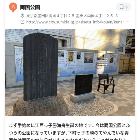
両国公園
A
5
東京都墨田区両国４丁目２５ 墨田区両国４丁目２５-３
http://www.city.sumida.lg.jp/sisetu_info/kouen/kunai_pa
rk_annai/sumida_park/park02.html
まず手始めに江戸っ子勝海舟生誕の地です。今は両国公園とふ
つうの公園になっていますが、下町っ子の勝のてやんでいな雰