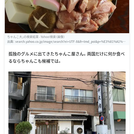
ちゃんこ大」の検索結果 - Yahoo!検索（画像）
出典：
search.yahoo.co.jp/image/search?ei=UTF-8&fr=lmd_poi&p=%E3%81%A1%E
3%82%83%E3%82%93%E3%81%93%E5%A4%A7
孤独のグルメに出てきたちゃんこ屋さん。両国だけに何か食べ
るならちゃんこも候補では。