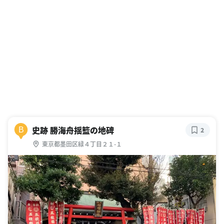
史跡 勝海舟揺籃の地碑
B
2
東京都墨田区緑４丁目２１-１