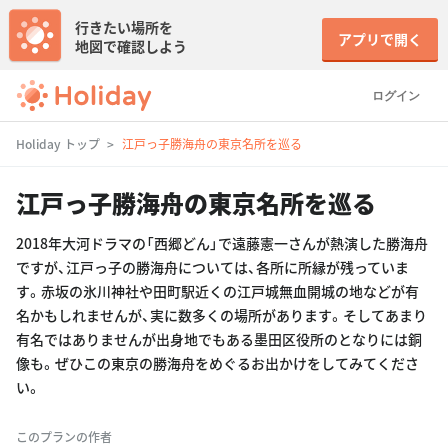
行きたい場所を
アプリで開く
地図で確認しよう
ログイン
Holiday トップ
江戸っ子勝海舟の東京名所を巡る
江戸っ子勝海舟の東京名所を巡る
2018年大河ドラマの「西郷どん」で遠藤憲一さんが熱演した勝海舟
ですが、江戸っ子の勝海舟については、各所に所縁が残っていま
す。赤坂の氷川神社や田町駅近くの江戸城無血開城の地などが有
名かもしれませんが、実に数多くの場所があります。そしてあまり
有名ではありませんが出身地でもある墨田区役所のとなりには銅
像も。ぜひこの東京の勝海舟をめぐるお出かけをしてみてくださ
い。
このプランの作者