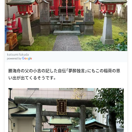
katsumi fukuda
G
oogle Places
勝海舟の父の小吉の記した自伝「夢酔独言」にもこの稲荷の思
い出が出てくるそうです。