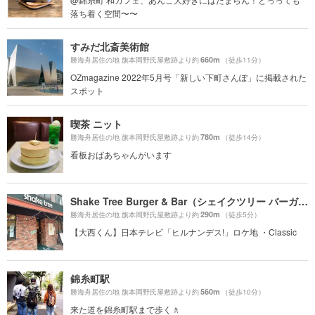
落ち着く空間〜〜
すみだ北斎美術館
660m
勝海舟居住の地 旗本岡野氏屋敷跡より約
（徒歩11分）
OZmagazine 2022年5月号「新しい下町さんぽ」に掲載された
スポット
喫茶 ニット
780m
勝海舟居住の地 旗本岡野氏屋敷跡より約
（徒歩14分）
看板おばあちゃんがいます
Shake Tree Burger & Bar（シェイクツリー バーガー＆バー）
290m
勝海舟居住の地 旗本岡野氏屋敷跡より約
（徒歩5分）
【大西くん】日本テレビ「ヒルナンデス!」ロケ地 ・Classic
錦糸町駅
560m
勝海舟居住の地 旗本岡野氏屋敷跡より約
（徒歩10分）
来た道を錦糸町駅まで歩く🚶