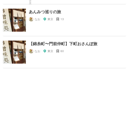
あんみつ巡りの旅
なお
東京
13
【錦糸町〜門前仲町】下町おさんぽ旅
なお
東京
60