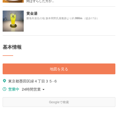
間はずらした方が...
黄金湯
990m
勝海舟居住の地 旗本岡野氏屋敷跡より約
（徒歩17分）
基本情報
地図を見る
東京都墨田区緑４丁目３５-６
営業中
24時間営業
Googleで検索