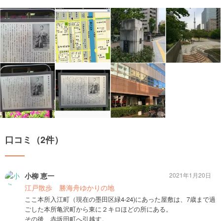
口コミ（2件）
小柳 恵一
2021年1月20日
江戸散歩 勝海舟ゆかりの地
ここ本所入江町（現在の墨田区緑4-24)にあった屋敷は、7歳まで過
ごした本所亀沢町から東に２キロほどの所にある。
その後、赤坂田町へ引越す。