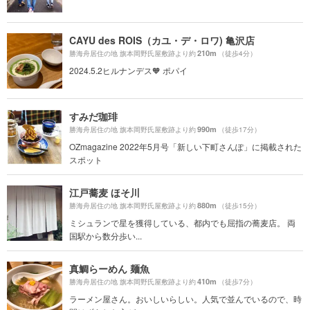
CAYU des ROIS（カユ・デ・ロワ) 亀沢店
210m
勝海舟居住の地 旗本岡野氏屋敷跡より約
（徒歩4分）
2024.5.2ヒルナンデス🧡 ポパイ
すみだ珈琲
990m
勝海舟居住の地 旗本岡野氏屋敷跡より約
（徒歩17分）
OZmagazine 2022年5月号「新しい下町さんぽ」に掲載された
スポット
江戸蕎麦 ほそ川
880m
勝海舟居住の地 旗本岡野氏屋敷跡より約
（徒歩15分）
ミシュランで星を獲得している、都内でも屈指の蕎麦店。 両
国駅から数分歩い...
真鯛らーめん 麺魚
410m
勝海舟居住の地 旗本岡野氏屋敷跡より約
（徒歩7分）
ラーメン屋さん。おいしいらしい。人気で並んでいるので、時