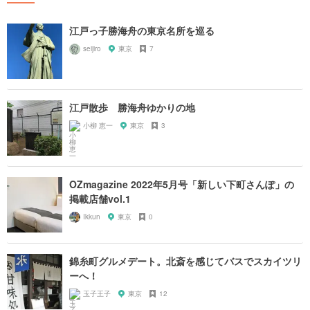
江戸っ子勝海舟の東京名所を巡る
seijiro
東京
7
江戸散歩 勝海舟ゆかりの地
小柳 恵一
東京
3
OZmagazine 2022年5月号「新しい下町さんぽ」の
掲載店舗vol.1
Ikkun
東京
0
錦糸町グルメデート。北斎を感じてバスでスカイツリ
ーへ！
玉子王子
東京
12