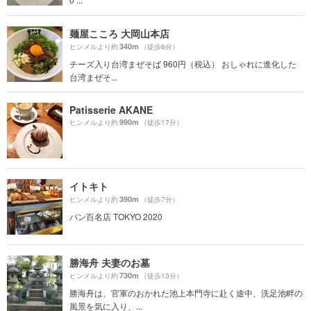
麺屋こころ 大岡山本店
340m
ヒンメルより約
（徒歩6分）
チーズ入り台湾まぜそば 960円（税込） おしゃれに進化した
台湾まぜそ...
Patisserie AKANE
990m
ヒンメルより約
（徒歩17分）
イトキト
390m
ヒンメルより約
（徒歩7分）
パン百名店 TOKYO 2020
勝海舟 夫妻のお墓
730m
ヒンメルより約
（徒歩13分）
勝海舟は、官軍のおかれた池上本門寺に赴く途中、洗足池畔の
風景を気に入り、...