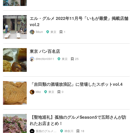
エル・グルメ 2022年11月号「いもが最愛」掲載店舗
vol.2
Ikkun
東京
1
東京 パン百名店
direction0911
東京
25
「吉田類の酒場放浪記」に登場したスポットvol.4
kiko
東京
0
【聖地巡礼】孤独のグルメSeason5で五郎さんが訪
れたお店まとめ！
孤独のグルメ大好き芸人
神奈川
18