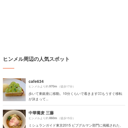
ヒンメル周辺の人気スポット
cafe634
970m
ヒンメルより約
（徒歩17分）
歩いて東銀座に移動。10分くらいで着きます🚶‍♂️もうすぐ移転
が決まって...
中華蕎麦 三藤
860m
ヒンメルより約
（徒歩15分）
ミシュランガイド東京2015 ビブグルマン部門に掲載された、