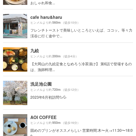
おしゃれ和食...
cafe haru&haru
560m
ヒンメルより約
（徒歩10分）
フレンチトーストで美味しいところといえば、ココッ。等々力
渓谷に行く途中で...
九絵
200m
ヒンメルより約
（徒歩4分）
【大岡山の九絵定食となめろう冷茶漬け】 第6話で登場するの
は、漁師料理...
洗足池公園
720m
ヒンメルより約
（徒歩12分）
2023年6月初訪問🦆💦
AOI COFFEE
950m
ヒンメルより約
（徒歩16分）
固めのプリンがオススメらしい 営業時間:木〜火→11:30〜18:0
0 ...