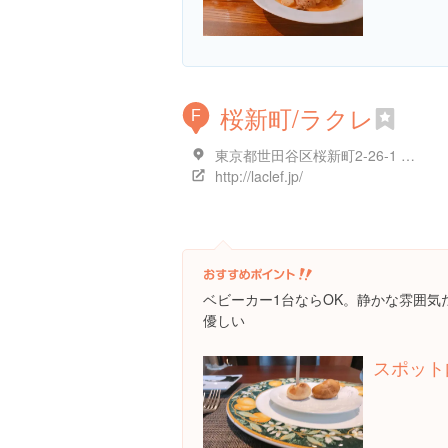
桜新町/ラクレ
F
東京都世田谷区桜新町2-26-1 スカイハイツ広沢 1F
http://laclef.jp/
ベビーカー1台ならOK。静かな雰囲気
優しい
スポット