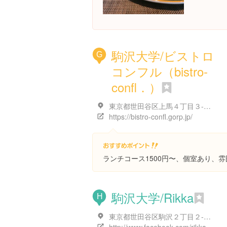
駒沢大学/ビストロ
G
コンフル（bistro‐
confl．）
東京都世田谷区上馬４丁目３-１５ 1F
https://bistro-confl.gorp.jp/
ランチコース1500円〜、個室あり、雰
駒沢大学/Rikka
H
東京都世田谷区駒沢２丁目２-１７ 第２芳樹荘 １F