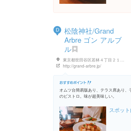
松陰神社/Grand
D
Arbre ゴン アルブ
ル
東京都世田谷区若林４丁目２１-３ 松陰神社前レジデンス １F
http://grand-arbre.jp/
オムツ台簡易版あり、テラス席あり、
のビストロ。味が超美味しい。
スポット