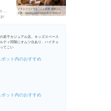
グランファミーユ・シェ松尾 成城コルティ店 （GRAND-FAMILLE CHEZ ...
東京都世田谷区成城６丁目５-３４ 成城コルティ ４階
出典：
tabelog.com/tokyo/A1318/A131814/13025575
jp/
の若干カジュアル店。キッズスペース
ルティ同階にオムツ台あり、ハイチェ
ってこい
スポット内のおすすめ
スポット内のおすすめ