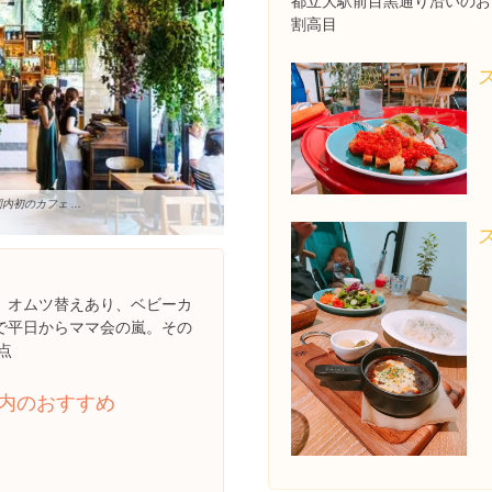
都立大駅前目黒通り沿いのお
割高目
初のカフェ ...
、オムツ替えあり、ベビーカ
で平日からママ会の嵐。その
点
内のおすすめ