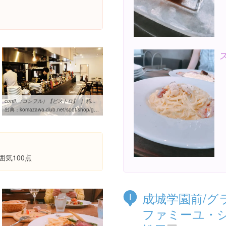
confl.（コンフル）【ビストロ】 ｜ 駒沢公園倶楽部
出典：
komazawa-club.net/spot/shop/g_029.html
囲気100点
成城学園前/グ
I
ファミーユ・