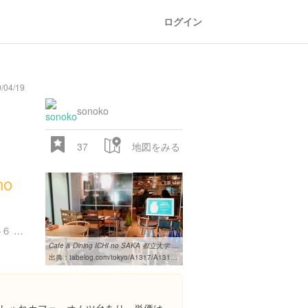
ログイン
/04/19
sonoko
37
地図をみる
no
東京都目黒区八雲１丁目４-６ FPCビル 1F
Cafe & Dining ICHI no SAKA 都立大学 （イチノサカ） - 都立大学 ...
出典：
tabelog.com/tokyo/A1317/A131702/13215191