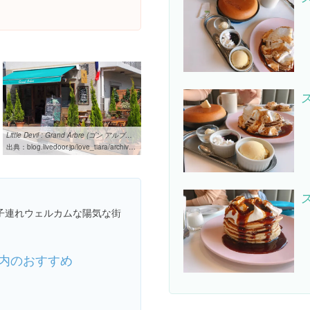
Little Devil : Grand Arbre (ゴン アルブル)＠松陰神社
出典：
blog.livedoor.jp/love_tiara/archives/66175789.html
子連れウェルカムな陽気な街
内のおすすめ