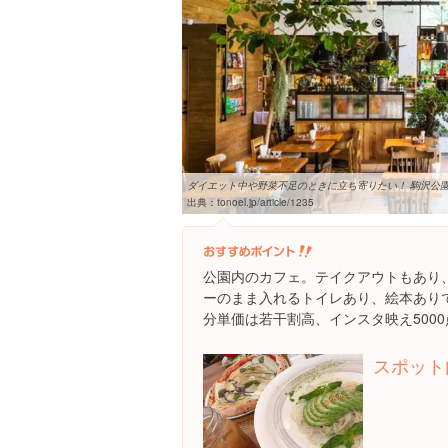
ダイエット中や野菜不足のときに立ち寄りたい！ 駒沢公園内
出典：
tonoel.jp/article/1235
公園内のカフェ。テイクアウトもあり
ーのまま入れるトイレあり、絵本あり
分単価は若干割高、インスタ映え5000
スポット