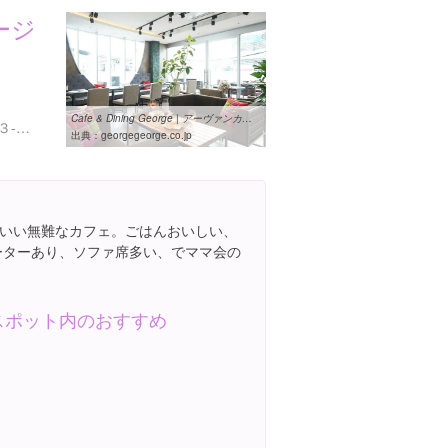
ージ
Cafe & Dining George | アーヴァンカジュアルなカフェ＆ダイニング ...
東京都世田谷区駒沢１丁目３-１ 2F
出典：
georgegeorge.co.jp
いい無難なカフェ。ごはんおいしい、
ベーターあり、ソファ席多い、でママ会の
スポット内のおすすめ