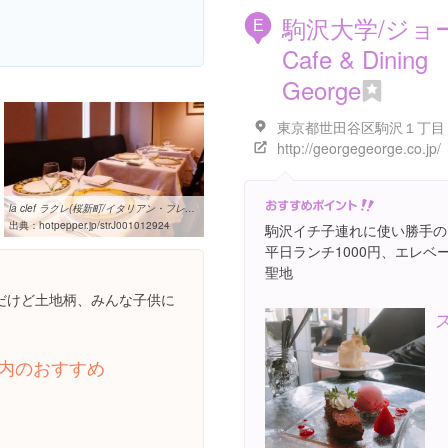
駒沢大学/ジョ
E
Cafe & Dining
George
http://georgegeorge.co.jp/
la clef ラクレ(桜新町/イタリアン・フレンチ)＜ネット予約可 ...
出典：
hotpepper.jp/strJ001012924
駒沢イチ子連れに使い勝手の
平日ランチ1000円、エレ
聖地
だけど土地柄、みんな子供に
内のおすすめ