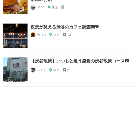
Sono
東京
5
夜景が見える渋谷のカフェ調査🌃💖
Mimimi
東京
12
【渋谷散策】いつもと違う感覚の渋谷散策コース🖼
みょう
東京
2