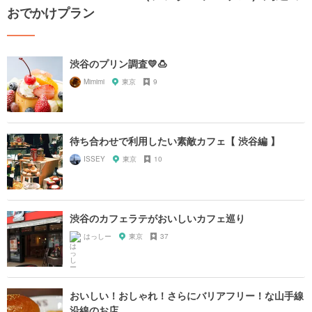
おでかけプラン
渋谷のプリン調査💛🍮
Mimimi
東京
9
待ち合わせで利用したい素敵カフェ【 渋谷編 】
ISSEY
東京
10
渋谷のカフェラテがおいしいカフェ巡り
はっしー
東京
37
おいしい！おしゃれ！さらにバリアフリー！な山手線
沿線のお店