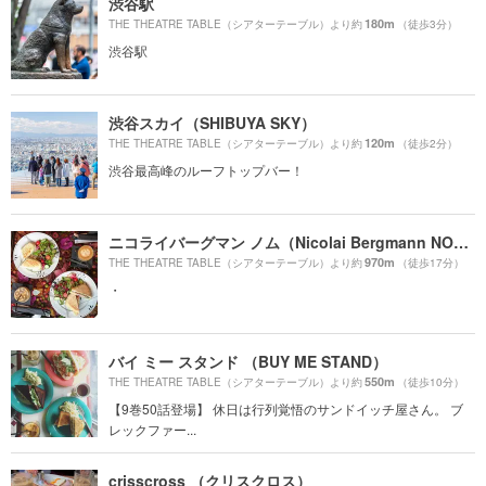
渋谷駅
180m
THE THEATRE TABLE（シアターテーブル）より約
（徒歩3分）
渋谷駅
渋谷スカイ（SHIBUYA SKY）
120m
THE THEATRE TABLE（シアターテーブル）より約
（徒歩2分）
渋谷最高峰のルーフトップバー！
ニコライバーグマン ノム（Nicolai Bergmann NOMU ）
970m
THE THEATRE TABLE（シアターテーブル）より約
（徒歩17分）
・
バイ ミー スタンド （BUY ME STAND）
550m
THE THEATRE TABLE（シアターテーブル）より約
（徒歩10分）
【9巻50話登場】 休日は行列覚悟のサンドイッチ屋さん。 ブ
レックファー...
crisscross （クリスクロス）