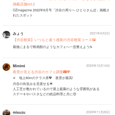
掲載店舗vol.2
OZmagazine 2022年6月号「渋谷の周りへ ひとりさんぽ」掲載さ
れたスポット
みょう
2021年4月2日
【渋谷散策】いつもと違う感覚の渋谷散策コース🖼
最後にまるで映画館のようなカフェへ一息整えよう☕️
Mimimi
2020年12月14日
夜景が見える渋谷のカフェ調査🌃💖
✳️ 地上60mのテラス席💖 夜景が最高!
渋谷の街並みを見渡せる🌟
人工芝が敷かれているので屋上庭園のような雰囲気がある
ステーキやパスタなどの絶品料理と共に😍
misuzu
2020年11月26日