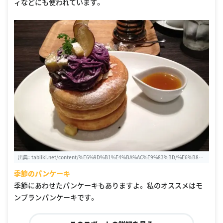
ィなどにも使われています。
出典：
tabiiki.net/content/%E6%9D%B1%E4%BA%AC%E9%83%BD/%E6%B8%
8B%E8%B0%B7/%E3%83%9F%E3%82%AF%E3%83%AD%E3%82%B3%E3%8
季節のパンケーキ
2%B9%E3%83%A2%E3%82%B9%20%EF%BC%88MICROCOSMOS%EF%BC%8
9/923
季節にあわせたパンケーキもありますよ。 私のオススメはモ
ンブランパンケーキです。