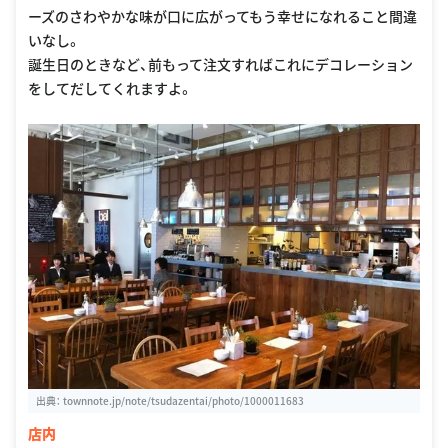
ーズのさわやかな味が口に広がってもう幸せになれること間違
いなし。
誕生日のときなど、前もって注文すればこれにデコレーション
をしてだしてくれますよ。
出典：
townnote.jp/note/tsudazentai/photo/1000011683
店内