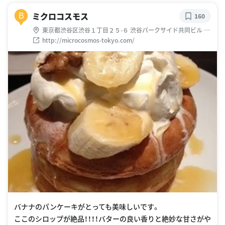
ミクロコスモス
B
160
東京都渋谷区渋谷１丁目２５-６ 渋谷パークサイド共同ビル 8
階
http://microcosmos-tokyo.com/
バナナのパンケーキがとっても美味しいです。
ここのシロップが絶品！！！！バターの良い香りと絶妙な甘さがや