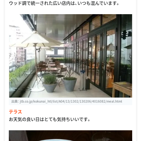
ウッド調で統一された広い店内は、いつも混んでいます。
出典：
jtb.co.jp/kokunai_htl/list/A04/13/1302/130206/4016082/meal.html
テラス
お天気の良い日はとても気持ちいいです。