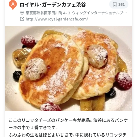
ロイヤル・ガーデンカフェ渋谷
A
361
東京都渋谷区宇田川町４-３ ウィングインターナショナルプレ
ミアム渋谷2Ｆ
http://www.royal-gardencafe.com/
ここのリコッタチーズのパンケーキが絶品。渋谷にあるパンケ
ーキの中で１番すきです。
ふわふわの生地はほどよい甘さで、中に隠れているリコッタチ