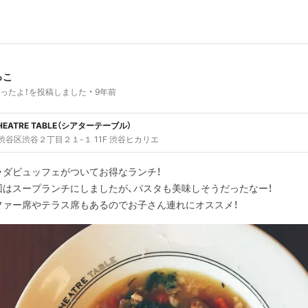
っこ
ったよ！を投稿しました
9年前
THEATRE TABLE（シアターテーブル）
渋谷区渋谷２丁目２１-１ 11F 渋谷ヒカリエ
ラダビュッフェがついてお得なランチ！
回はスープランチにしましたが、パスタも美味しそうだったなー！
ファー席やテラス席もあるのでお子さん連れにオススメ！