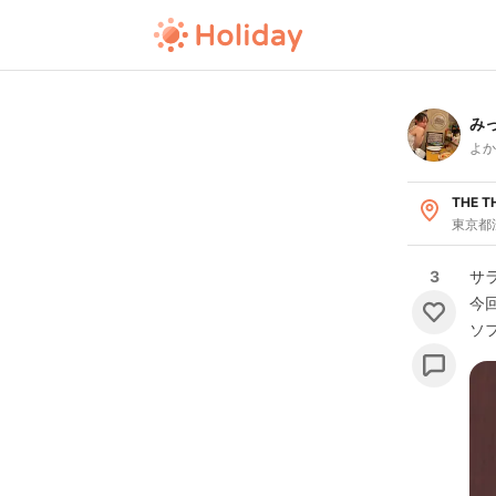
み
よか
THE 
東京都
3
サ
今
ソ