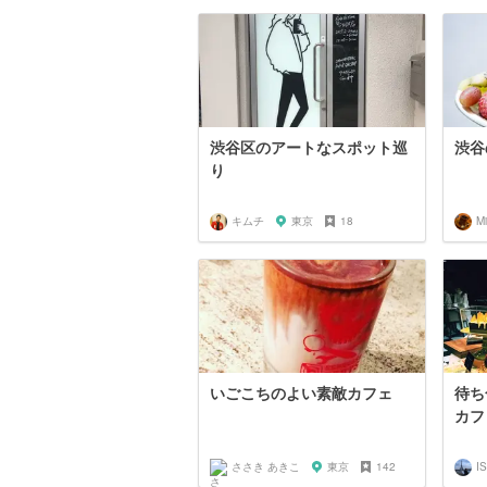
渋谷区のアートなスポット巡
渋谷
り
キムチ
東京
18
Mi
いごこちのよい素敵カフェ
待ち
カフ
ささき あきこ
東京
142
I