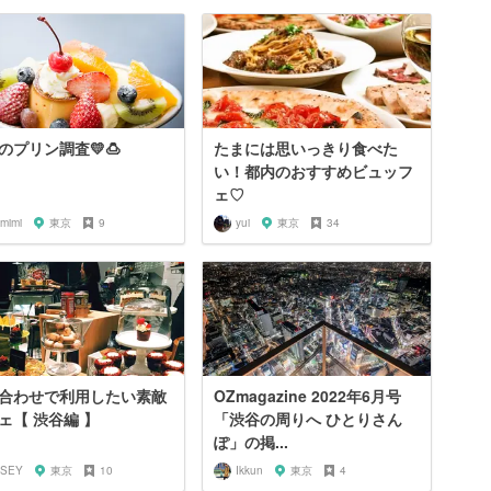
のプリン調査💛🍮
たまには思いっきり食べた
い！都内のおすすめビュッフ
ェ♡
mimi
東京
9
yui
東京
34
合わせで利用したい素敵
OZmagazine 2022年6月号
ェ【 渋谷編 】
「渋谷の周りへ ひとりさん
ぽ」の掲...
SSEY
東京
10
Ikkun
東京
4