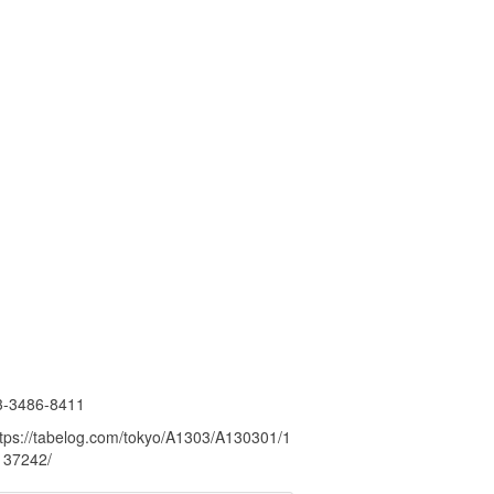
3-3486-8411
ttps://tabelog.com/tokyo/A1303/A130301/1
137242/