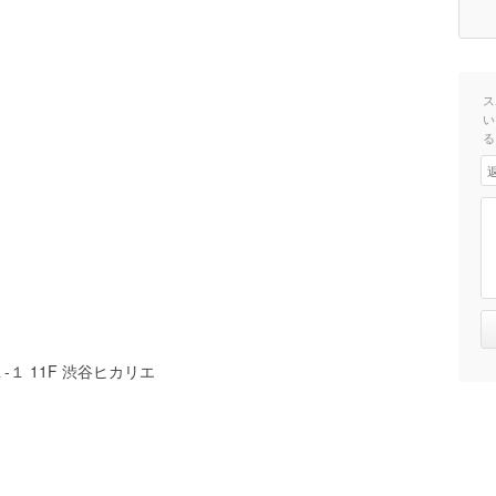
ス
い
る
１ 11F 渋谷ヒカリエ