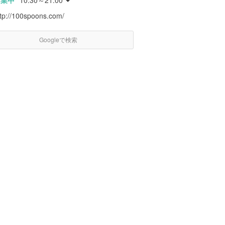
営業中
10:30～21:00
ttp://100spoons.com/
Googleで検索