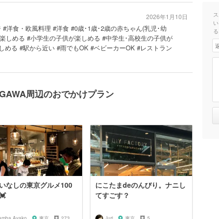
ス
2026年1月10日
い
 #洋食・欧風料理 #洋食 #0歳･1歳･2歳の赤ちゃん(乳児･幼
る
幼児)が楽しめる #小学生の子供が楽しめる #中学生･高校生の子供が
める #駅から近い #雨でもOK #ベビーカーOK #レストラン
MAGAWA周辺のおでかけプラン
いなしの東京グルメ100
にこたまdeのんびり。ナニし
💓
てすごす？
amba Ayako
東京
273
Juri
東京
5