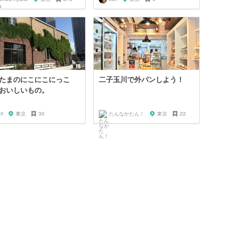
たまのにこにこにっこ
二子玉川で外パンしよう！
おいしいもの。
ri
東京
30
たんなかたん！
東京
22