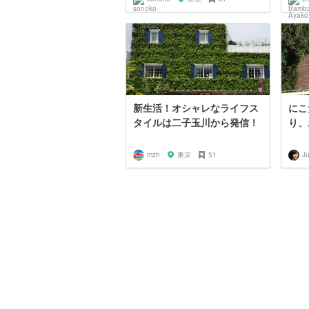
新生活！オシャレなライフス
にこ
タイルは二子玉川から発信！
り、
mzh
東京
51
Ju