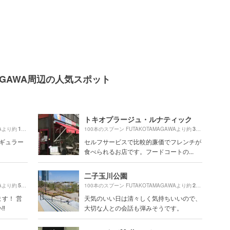
MAGAWA周辺の人気スポット
トキオプラージュ・ルナティック
130m
380m
WAより約
（徒歩3分）
100本のスプーン FUTAKOTAMAGAWAより約
（徒歩7
レギュラー
セルフサービスで比較的廉価でフレンチが
食べられるお店です。フードコートの...
二子玉川公園
530m
270m
WAより約
（徒歩9分）
100本のスプーン FUTAKOTAMAGAWAより約
（徒歩5
す！ 営
天気のいい日は清々しく気持ちいいので、
︎
大切な人との会話も弾みそうです。