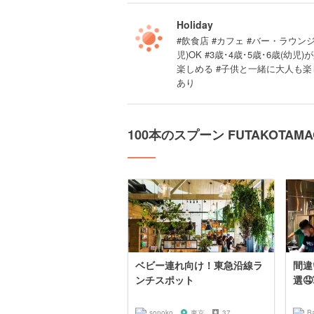
Holiday
#飲食店 #カフェ #バー・ラウンジ
児)OK #3歳･4歳･5歳･6歳(
楽しめる #子供と一緒に大人も楽し
あり
100本のスプーン FUTAKOTA
ベビー連れ向け！東急沿線ラ
間違
ンチスポット
選🤤
sonoko
東京
37
B