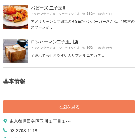
バビーズ 二子玉川
380m
トキオプラージュ・ルナティックより約
（徒歩7分）
アメリカ〜ンな雰囲気のRISEのハンバーガー屋さん。100本の
スプーンが...
ロンハーマン二子玉川店
950m
トキオプラージュ・ルナティックより約
（徒歩16分）
子連れでも行きやすいカリフォルニアカフェ
基本情報
地図を見る
東京都世田谷区玉川１丁目１-４
03-3708-1118