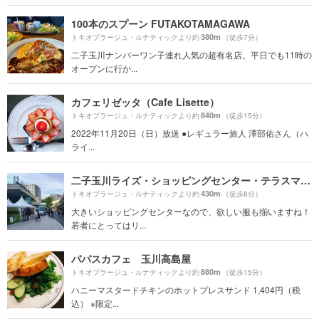
100本のスプーン FUTAKOTAMAGAWA
380m
トキオプラージュ・ルナティックより約
（徒歩7分）
二子玉川ナンバーワン子連れ人気の超有名店。平日でも11時の
オープンに行か...
カフェリゼッタ（Cafe Lisette）
840m
トキオプラージュ・ルナティックより約
（徒歩15分）
2022年11月20日（日）放送 ●レギュラー旅人 澤部佑さん（ハ
ライ...
二子玉川ライズ・ショッピングセンター・テラスマーケット
430m
トキオプラージュ・ルナティックより約
（徒歩8分）
大きいショッピングセンターなので、欲しい服も揃いますね！
若者にとってはリ...
パパスカフェ 玉川高島屋
880m
トキオプラージュ・ルナティックより約
（徒歩15分）
ハニーマスタードチキンのホットプレスサンド 1,404円（税
込） ※限定...