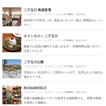
二子玉川 蔦屋家電
450m
トキオプラージュ・ルナティックより約
（徒歩8分）
2022年11月20日（日）放送 ●レギュラー旅人 澤部佑さん（ハ
ライ...
オクシモロン 二子玉川
840m
トキオプラージュ・ルナティックより約
（徒歩15分）
鎌倉の人気店が都内でも楽しめます！ 営業時間は短いのでご
注意ください‼︎
二子玉川公園
110m
トキオプラージュ・ルナティックより約
（徒歩2分）
天気のいい日は清々しく気持ちいいので、大切な人との会話も
弾みそうです。
BOX&NEEDLE
850m
トキオプラージュ・ルナティックより約
（徒歩15分）
京都の老舗紙器メーカーが経営する雑貨屋さん。 世界の壁紙
を使用した箱物を...