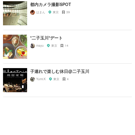
都内カメラ撮影SPOT
はまん
東京
39
*二子玉川*デート
mayu
東京
14
子連れで楽しむ休日@二子玉川
Yumi.K
東京
4