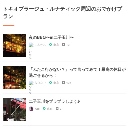
トキオプラージュ・ルナティック周辺のおでかけプ
ラン
夜のBBQ〜in二子玉川〜
こむたん
東京
13
「ふたこ行かない？」って言ってみて！最高の休日が
過ごせるから！
なりなり
東京
434
二子玉川をブラブラしよう♪
725
東京
2