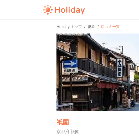
Holiday トップ
祇園
口コミ一覧
祇園
京都府 祇園