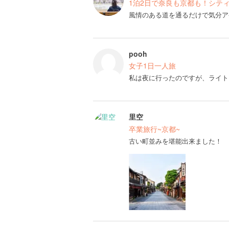
1泊2日で奈良も京都も！シテ
風情のある道を通るだけで気分ア
pooh
女子1日一人旅
私は夜に行ったのですが、ライト
里空
卒業旅行~京都~
古い町並みを堪能出来ました！