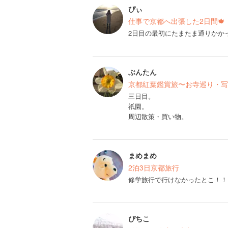
ぴぃ
仕事で京都へ出張した2日間🍁
2日目の最初にたまたま通りかか
ぶんたん
京都紅葉鑑賞旅〜お寺巡り・写
三日目。
祇園。
周辺散策・買い物。
まめまめ
2泊3日京都旅行
修学旅行で行けなかったとこ！！
ぴちこ