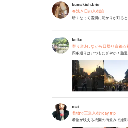
kumakich.brie
春浅き日の京都旅
暗くなって雪洞に明かりが灯ると
keiko
寄り道♪しながら日帰り京都☆神
四条通りはいつもにぎやか！脇道
mai
着物で王道京都1day trip
着物が映える祇園の街並みで撮影