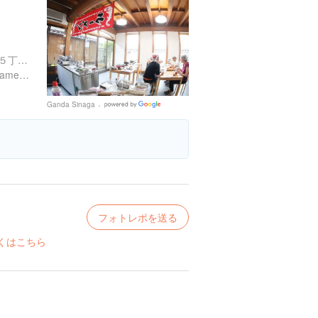
京都府京都市東山区本町１５丁目８１４-１８
http://www.fireramen.com/ramenfactory/
Ganda Sinaga
Google
Places
フォトレポを送る
くはこちら