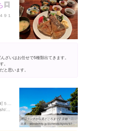
ち
４９１
ばんざいはお任せで5種類出てきます。
す。
だと思います。
京都府京都市中京区二条城町５４１
http://www.city.kyoto.jp/bunshi/nijojo/
周辺ランチから見どころまで】京都・二条城の観光の前に知っておこう ...
出典：
wondertrip.jp/domestic/kyoto/97365.html