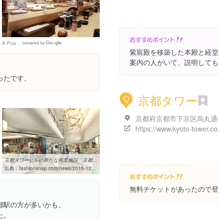
A Pua
Google
紫宸殿を移築した本殿と経堂
Places
案内の人がいて、説明しても
ったです。
京都タワー
Q
https://www.kyoto-tower.co.
京都タワービルの新たな商業施設「京都タワー サンド」が2017年春に ...
出典：
fashionsnap.com/news/2016-12-16/kyoto-tower-sando
無料チケットがあったので登
都駅の方が多いかも。
た。