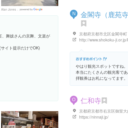
Alan Jones
Google
金閣寺（鹿苑
N
Places
京都府京都市北区金閣寺町
言、舞妓さんの京舞、文楽が
サイト提示だけでOK)
やはり観光スポットですね。
本当にたくさんの観光客であ
拝観券はお札になってます。
仁和寺
O
京都府京都市右京区御室大
https://ninnaji.jp/