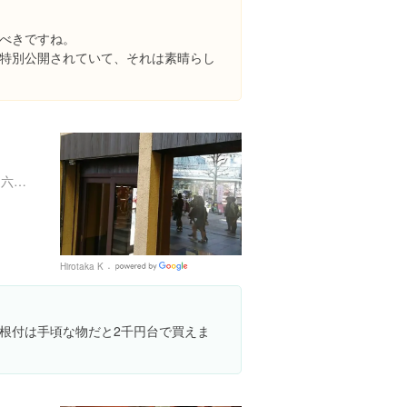
べきですね。
特別公開されていて、それは素晴らし
京都府京都市中京区 寺町通六角上る永楽町243
Hirotaka K
Google
Places
根付は手頃な物だと2千円台で買えま