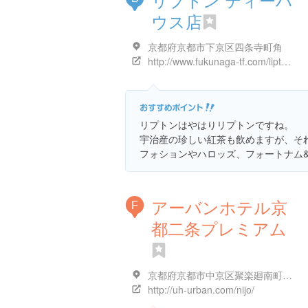
ウス店
京都府京都市下京区四条寺町角
http://www.fukunaga-tf.com/lipton/index.html
リプトンはやはりリプトンですね。
宇治産の珍しい紅茶も飲めますが、そ
フォションやハロッズ、フォートナム
アーバンホテル京
F
都二条プレミアム
京都府京都市中京区聚楽廻南町２５-５
http://uh-urban.com/nijo/