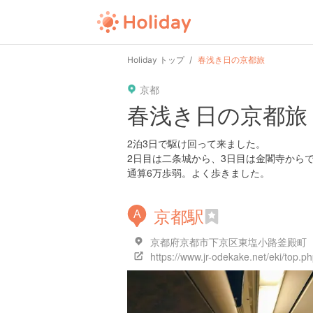
Holiday トップ
春浅き日の京都旅
京都
春浅き日の京都旅
2泊3日で駆け回って来ました。
2日目は二条城から、3日目は金閣寺から
通算6万歩弱。よく歩きました。
京都駅
A
京都府京都市下京区東塩小路釜殿町
https://www.jr-odekake.net/eki/top.