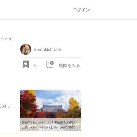
ログイン
/03/10
kumakich.brie
0
地図をみる
京都府京都市東山区東瓦町964番地
智積院(ちしゃくいん) | 東山区 | 京都紅葉特集｜ほっこり京都生活 ...
出典：
kyoto.wakasa.jp/kouyou/5/J025