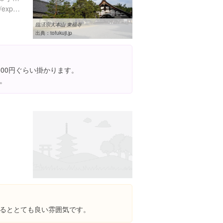
https://www.instagram.com/explore/locations/625925961
臨済宗大本山 東福寺
出典：
tofukuji.jp
000円ぐらい掛かります。
。
るととても良い雰囲気です。