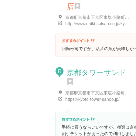
店
京都府京都市下京区東塩小路町７２１-１
http://www.daiki-suisan.co.jp/kyototower_sushi/
回転寿司ですが、活〆の魚が美味しか
京都タワーサンド
R
京都府京都市下京区東塩小路町７２１-１
https://kyoto-tower-sando.jp/
手軽に買うならいいですが、種類は京
割引チケットがあったので利用しまし