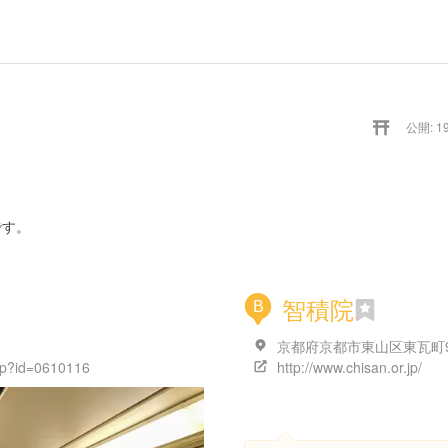
公開: 19
です。
智積院
B
php?id=0610116
http://www.chisan.or.jp/