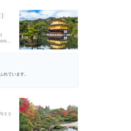
寺）
１
http://www.shokoku-ji.or.jp/kinkakuji/
ふれています。
内３３