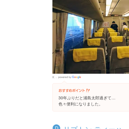
K
Google
Places
30年ぶりだと浦島太郎過ぎて…
色々便利になりました。
リプトン ティーハ
D