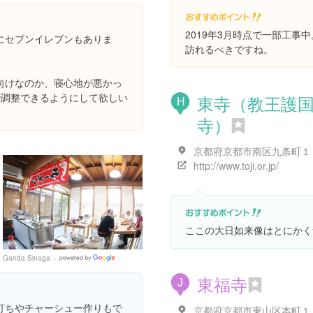
Places
2019年3月時点で一部工事
にセブンイレブンもありま
訪れるべきですね。
向けなのか、寝心地が悪かっ
で調整できるようにして欲しい
東寺（教王護
H
寺）
京都府京都市南区九条町１
http://www.toji.or.jp/
ここの大日如来像はとにかく
Ganda Sinaga
Google
Places
東福寺
J
打ちやチャーシュー作りもで