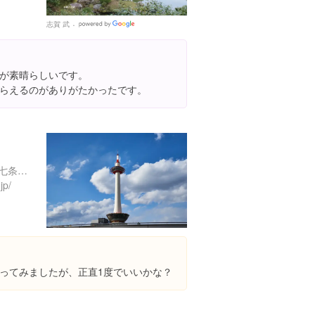
志賀 武
Google
Places
が素晴らしいです。
らえるのがありがたかったです。
京都府京都市下京区烏丸通七条下る東塩小路町７２１-１ ニデック京都タワー 展望室 ３階
jp/
ってみましたが、正直1度でいいかな？