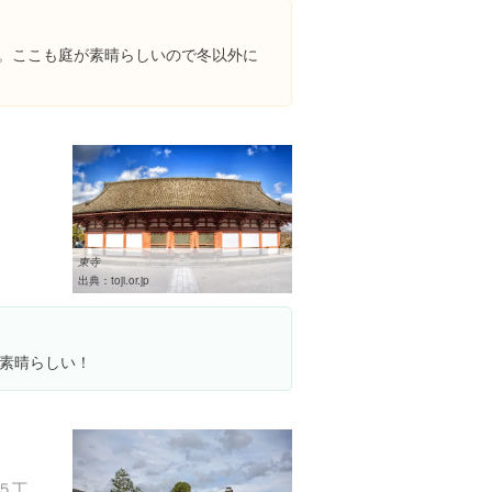
中。ここも庭が素晴らしいので冬以外に
国
東寺
出典：
toji.or.jp
素晴らしい！
京都府京都市東山区本町１５丁目７７８