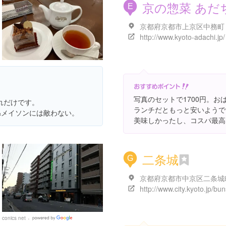
京の惣菜 あだ
E
京都府京都市上京区中務町
http://www.kyoto-adachi.jp/
写真のセットで1700円。お
れだけです。
ランチだともっと安いようで
&メイソンには敵わない。
美味しかったし、コスパ最高
二条城
G
conics net
Google