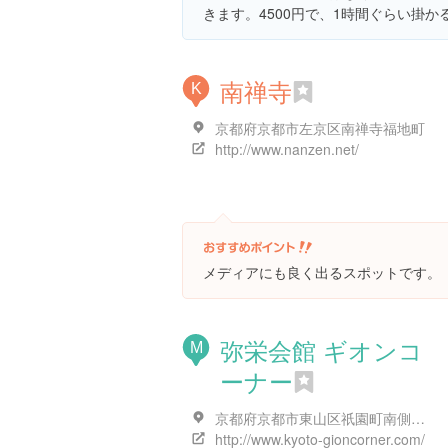
きます。4500円で、1時間ぐらい掛か
南禅寺
K
京都府京都市左京区南禅寺福地町
http://www.nanzen.net/
メディアにも良く出るスポットです。
弥栄会館 ギオンコ
M
ーナー
京都府京都市東山区祇園町南側５７０-２
http://www.kyoto-gioncorner.com/