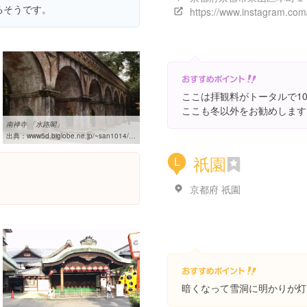
るそうです。
ここは拝観料がトータルで1
ここも冬以外をお勧めします
南禅寺 「水路閣」
出典：
www5d.biglobe.ne.jp/~san1014/nanzenjisuirokaku.htm
祇園
L
京都府 祇園
暗くなって雪洞に明かりが灯