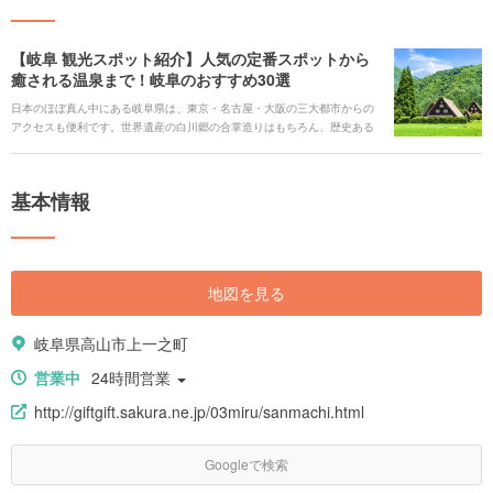
【岐阜 観光スポット紹介】人気の定番スポットから
癒される温泉まで！岐阜のおすすめ30選
日本のほぼ真ん中にある岐阜県は、東京・名古屋・大阪の三大都市からの
アクセスも便利です。世界遺産の白川郷の合掌造りはもちろん、歴史ある
古い町並みをのんびりと散策できるスポットがたくさんです。町歩きをし
ながら、インスタ映えするスポットを巡るなど、旅のバリエーションも豊
かで、魅力にあふれています。 雄大な山々や清流を眺めて大自然を身近に
基本情報
感じながら、レジャーを楽しみ、美味しいご当地グルメを味わい、豊かな
温泉に入って、体も心も満たされる岐阜のおすすめスポットをご紹介しま
す。
地図を見る
岐阜県高山市上一之町
営業中
24時間営業
http://giftgift.sakura.ne.jp/03miru/sanmachi.html
Googleで検索