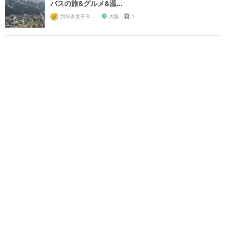
バスの旅&グルメ&温...
旅好き女子 kazy
大阪
1