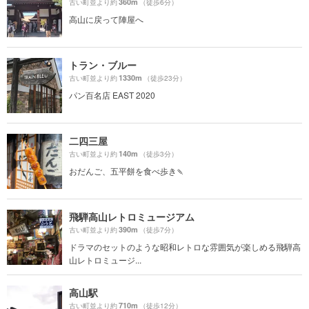
360m
古い町並より約
（徒歩6分）
高山に戻って陣屋へ
トラン・ブルー
1330m
古い町並より約
（徒歩23分）
パン百名店 EAST 2020
二四三屋
140m
古い町並より約
（徒歩3分）
おだんご、五平餅を食べ歩き🍡
飛騨高山レトロミュージアム
390m
古い町並より約
（徒歩7分）
ドラマのセットのような昭和レトロな雰囲気が楽しめる飛騨高
山レトロミュージ...
高山駅
710m
古い町並より約
（徒歩12分）