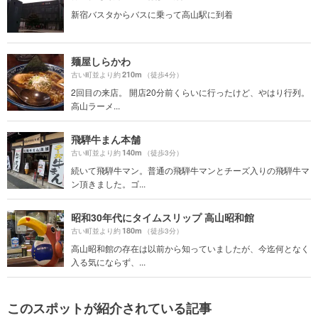
新宿バスタからバスに乗って高山駅に到着
麺屋しらかわ
210m
古い町並より約
（徒歩4分）
2回目の来店。 開店20分前くらいに行ったけど、やはり行列。
高山ラーメ...
飛騨牛まん本舗
140m
古い町並より約
（徒歩3分）
続いて飛騨牛マン。普通の飛騨牛マンとチーズ入りの飛騨牛マ
ン頂きました。ゴ...
昭和30年代にタイムスリップ 高山昭和館
180m
古い町並より約
（徒歩3分）
高山昭和館の存在は以前から知っていましたが、今迄何となく
入る気にならず、...
このスポットが紹介されている記事