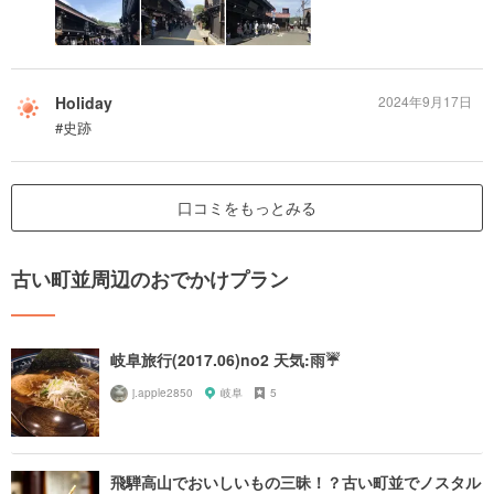
Holiday
2024年9月17日
#史跡
口コミをもっとみる
古い町並周辺のおでかけプラン
岐阜旅行(2017.06)no2 天気:雨☔️
j.apple2850
岐阜
5
飛騨高山でおいしいもの三昧！？古い町並でノスタル