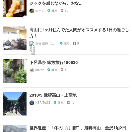
ジックを感じながら、おな...
ゆーま
岐阜
62
高山に1ヶ月住んでた人間がオススメする1日の過ごし
方！
高橋 知輝（ぽんた）
岐阜
5
下呂温泉 家族旅行180630
uratan
岐阜
1
2018/5 飛騨高山・上高地
HERITAGE
岐阜
10
世界遺産！！冬の"白川郷" 、飛騨高山、金沢1泊2日