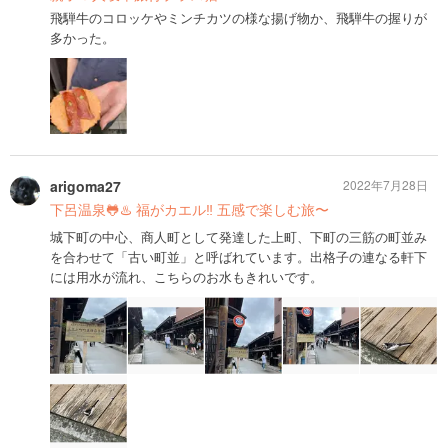
飛騨牛のコロッケやミンチカツの様な揚げ物か、飛騨牛の握りが
多かった。
arigoma27
2022年7月28日
下呂温泉🐸♨️ 福がカエル‼️ 五感で楽しむ旅〜
城下町の中心、商人町として発達した上町、下町の三筋の町並み
を合わせて「古い町並」と呼ばれています。出格子の連なる軒下
には用水が流れ、こちらのお水もきれいです。