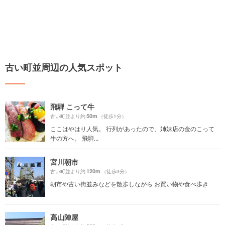
古い町並周辺の人気スポット
飛騨 こって牛
50m
古い町並より約
（徒歩1分）
ここはやはり人気。 行列があったので、姉妹店の金のこって
牛の方へ。 飛騨...
宮川朝市
120m
古い町並より約
（徒歩3分）
朝市や古い街並みなどを散歩しながら お買い物や食べ歩き
高山陣屋